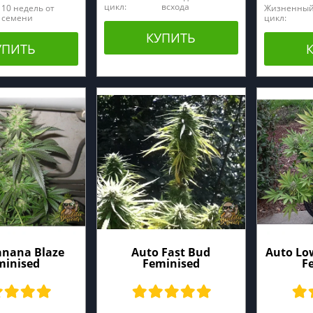
цикл:
всхода
10 недель от
Жизненны
семени
цикл:
КУПИТЬ
УПИТЬ
anana Blaze
Auto Fast Bud
Auto Low
minised
Feminised
F