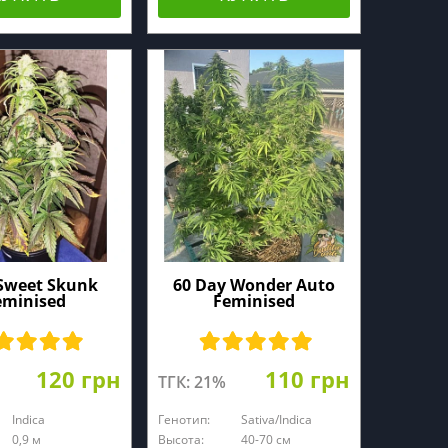
Sweet Skunk
60 Day Wonder Auto
eminised
Feminised
120 грн
110 грн
ТГК: 21%
Indica
Генотип:
Sativa/Indica
0,9 м
Высота:
40-70 см