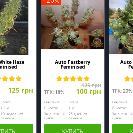
- 20%
White Haze
Auto Fastberry
Auto
minised
Feminised
F
125 грн
125 грн
100 грн
ТГК: 20%
ТГК: 18%
Sativa
Генотип:
Indica
Генотип:
1,3 м
Высота:
1 м
Высота:
10 недель от
Жизненный
75 дней от
Жизненны
семени
цикл:
семени
цикл:
УПИТЬ
КУПИТЬ