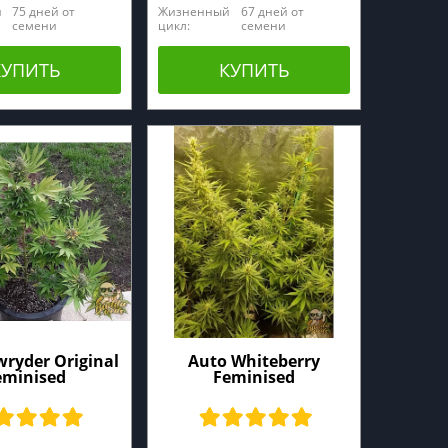
й
75 дней от
Жизненный
67 дней от
семени
цикл:
семени
КУПИТЬ
КУПИТЬ
ryder Original
Auto Whiteberry
eminised
Feminised