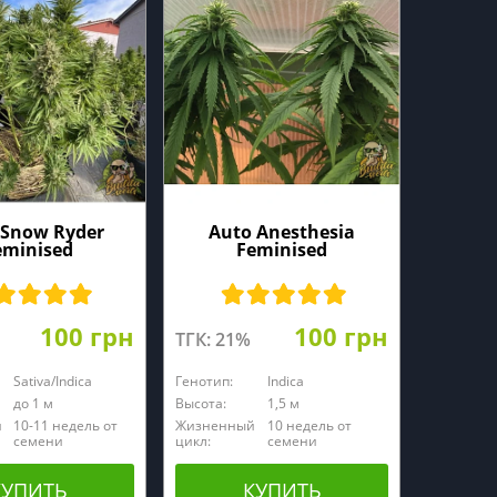
 Snow Ryder
Auto Anesthesia
eminised
Feminised
100 грн
100 грн
ТГК: 21%
Sativa/Indica
Генотип:
Indica
до 1 м
Высота:
1,5 м
й
10-11 недель от
Жизненный
10 недель от
семени
цикл:
семени
КУПИТЬ
КУПИТЬ