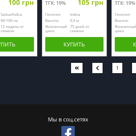
100 грн
105 грн
ТГК: 19%
ТГК: 19%
Sativa/Indica
Генотип:
Indica
Генотип:
90-100 см
Высота:
0,9 м
Высота:
12 недель от
Жизненный
75 дней от
Жизненны
семени
цикл:
семени
цикл:
УПИТЬ
КУПИТЬ
1
Мы в соц.сетях