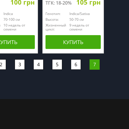
100 грн
105 грн
ТГК: 18-20%
Indica
Генотип:
Indica/Sativa
70-100 см
Высота:
50-70 см
й
10 недель от
Жизненный
9 недель от
семени
цикл:
семени
КУПИТЬ
КУПИТЬ
2
3
4
5
6
7