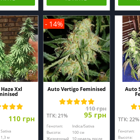
- 14%
 Haze Xxl
Auto Vertigo Feminised
Auto 
minised
F
110 грн
95 грн
ТГК: 21%
110 грн
ТГК: 22%
Генотип:
Indica/Sativa
Sativa
Генотип:
Высота:
100 см
1,3 м
Высота:
Жизненный
10 недель после