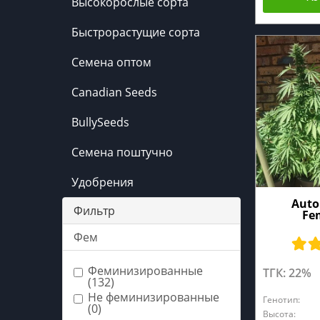
Высокорослые сорта
Быстрорастущие сорта
Семена оптом
Canadian Seeds
BullySeeds
Семена поштучно
Удобрения
Auto
Фильтр
Fe
Фем
Феминизированные
ТГК: 22%
(132)
Не феминизированные
Генотип:
(0)
Высота: