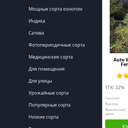
Мощные сорта конопли
Индика
Сатива
Фотопериодичные сорта
Медицинские сорта
Auto 
Fe
Для помещения
Для улицы
ТГК: 22%
Урожайные сорта
Генотип:
Высота:
Популярные сорта
Жизненный
цикл:
Низкие сорта
К