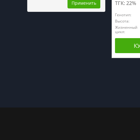
ТГК: 22%
Применить
Генотип:
Высота:
Жизненный
цикл:
К