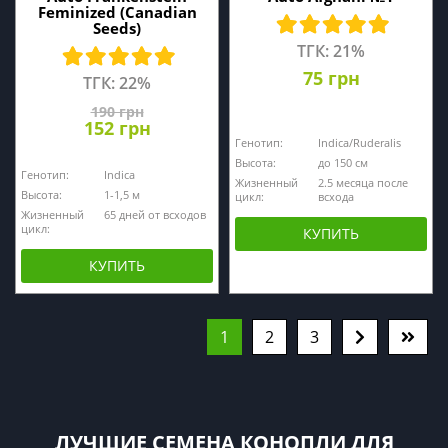
Feminized (Canadian
Seeds)
ТГК: 21%
75 грн
ТГК: 22%
190 грн
152 грн
Генотип:
Indica/Ruderalis
Высота:
до 150 см
Генотип:
Indica
Жизненный
2.5 месяца после
Высота:
1-1,5 м
цикл:
всхода
Жизненный
65 дней от всходов
цикл:
КУПИТЬ
КУПИТЬ
1
2
3
ЛУЧШИЕ СЕМЕНА КОНОПЛИ ДЛЯ