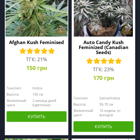
Afghan Kush Feminised
Auto Candy Kush
Feminized (Canadian
Seeds)
ТГК: 21%
150 грн
ТГК: 23%
170 грн
Генотип:
Indica
Высота:
150 см
Генотип:
Sativa/Indica
Жизненный
2 месяца дней
Высота:
50-70 см
цикл:
(Цветение)
Жизненный
10 недель от
цикл:
всходов
КУПИТЬ
КУПИТЬ