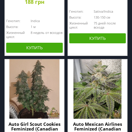
188 грн
Генотип:
Sativa/Indica
Высота:
130-150 см
Генотип:
Indica
Жизненный
75 дней после
Высота:
1 м
цикл:
всхода
Жизненный
8 недель от всходов
цикл:
КУПИТЬ
КУПИТЬ
Auto Girl Scout Cookies
Auto Mexican Airlines
Feminized (Canadian
Feminized (Canadian