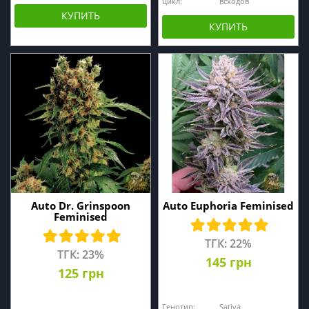
цикл:
всходов
КУПИТЬ
КУПИТЬ
Auto Dr. Grinspoon
Auto Euphoria Feminised
Feminised
ТГК: 22%
ТГК: 23%
145 грн
125 грн
Генотип:
Sativa