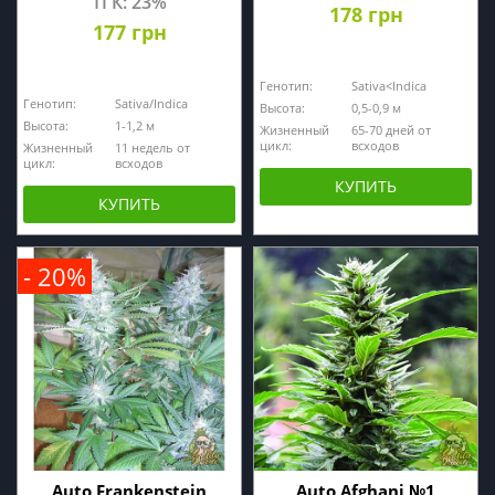
ТГК: 23%
178 грн
177 грн
Генотип:
Sativa<Indica
Генотип:
Sativa/Indica
Высота:
0,5-0,9 м
Высота:
1-1,2 м
Жизненный
65-70 дней от
цикл:
всходов
Жизненный
11 недель от
цикл:
всходов
КУПИТЬ
КУПИТЬ
- 20%
Auto Frankenstein
Auto Afghani №1