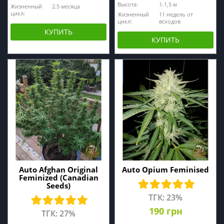
Высота:
1-1,5 м
Жизненный
2.5 месяца
цикл:
Жизненный
11 недель от
цикл:
всходов
КУПИТЬ
КУПИТЬ
Auto Afghan Original
Auto Opium Feminised
Feminized (Canadian
Seeds)
ТГК: 23%
190 грн
ТГК: 27%