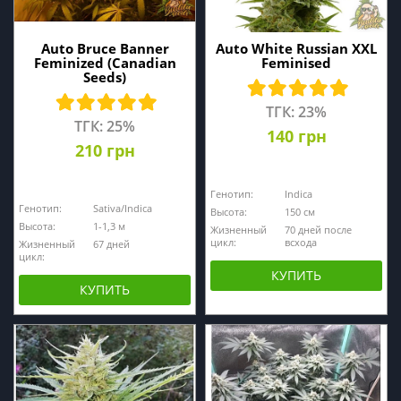
Auto Bruce Banner
Auto White Russian XXL
Feminized (Canadian
Feminised
Seeds)
ТГК: 23%
ТГК: 25%
140 грн
210 грн
Генотип:
Indica
Генотип:
Sativa/Indica
Высота:
150 см
Высота:
1-1,3 м
Жизненный
70 дней после
цикл:
всхода
Жизненный
67 дней
цикл:
КУПИТЬ
КУПИТЬ