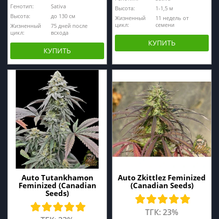
Генотип:
Sativa
Высота:
1-1,5 м
Высота:
до 130 см
Жизненный
11 недель от
цикл:
семени
Жизненный
75 дней после
цикл:
всхода
КУПИТЬ
КУПИТЬ
Auto Tutankhamon
Auto Zkittlez Feminized
Feminized (Canadian
(Canadian Seeds)
Seeds)
ТГК: 23%