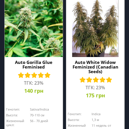
Auto Gorilla Glue
Auto White Widow
Feminised
Feminized (Canadian
Seeds)
ТГК: 23%
ТГК: 23%
140 грн
175 грн
Генотип:
Sativa/Indica
Генотип:
Indica
Высота:
70-110 см
Высота:
1,3 м
Жизненный
56 - 70 дней
цикл:
Жизненный
11 недель от