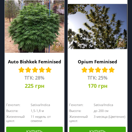
Auto Bishkek Feminised
Opium Feminised
ТГК: 28%
ТГК: 25%
225 грн
170 грн
Генотип:
Sativa/Indica
Генотип:
Sativa/Indica
Высота:
1,5-1,8 м
Высота:
до 200 см
Жизненный
11 недель от
Жизненный
3 месяца (Цветение)
цикл:
семени
цикл:
КУПИТЬ
КУПИТЬ