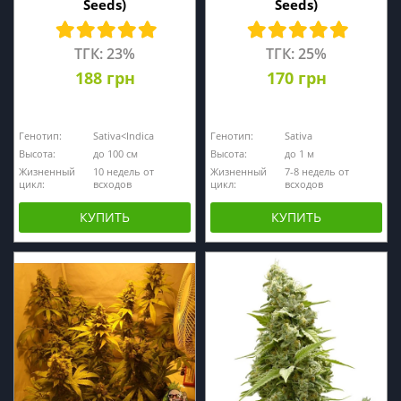
Seeds)
Seeds)
ТГК: 23%
ТГК: 25%
188 грн
170 грн
Генотип:
Sativa<Indica
Генотип:
Sativa
Высота:
до 100 см
Высота:
до 1 м
Жизненный
10 недель от
Жизненный
7-8 недель от
цикл:
всходов
цикл:
всходов
КУПИТЬ
КУПИТЬ