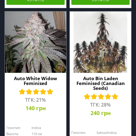
Auto White Widow
Auto Bin Laden
Feminised
Feminised (Canadian
Seeds)
ТГК: 21%
ТГК: 28%
140 грн
240 грн
Генотип:
Indica
Генотип:
Sativa/Indica
Высота:
110 см