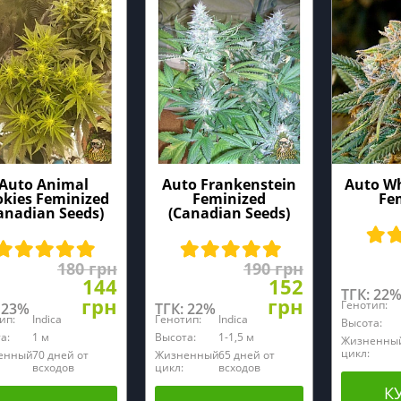
Auto Animal
Auto Frankenstein
Auto Wh
okies Feminized
Feminized
Fe
anadian Seeds)
(Canadian Seeds)
180 грн
190 грн
144
152
ТГК: 22
грн
грн
Генотип:
 23%
ТГК: 22%
ип:
Indica
Генотип:
Indica
Высота:
а:
1 м
Высота:
1-1,5 м
Жизненны
цикл:
енный
70 дней от
Жизненный
65 дней от
всходов
цикл:
всходов
К