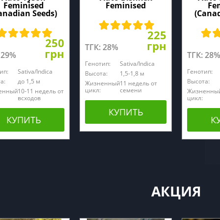
Feminised
Feminised
Fe
anadian Seeds)
(Canad
225
250
грн
ТГК: 28%
грн
 29%
ТГК: 28
Генотип:
Sativa/Indica
ип:
Sativa/Indica
Генотип:
Высота:
1,5-1,8 м
а:
до 1,5 м
Высота:
Жизненный
11 недель от
цикл:
семени
енный
10-11 недель от
Жизненны
всходов
цикл:
КУПИТЬ
КУПИТЬ
К
АКЦИЯ