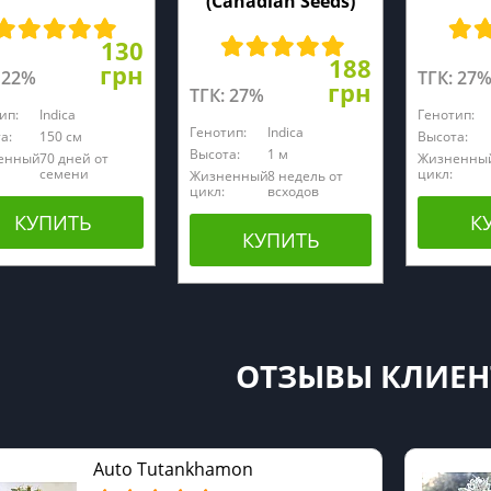
(Canadian Seeds)
130
188
грн
 22%
ТГК: 27
грн
ТГК: 27%
ип:
Indica
Генотип:
Генотип:
Indica
а:
150 см
Высота:
Высота:
1 м
енный
70 дней от
Жизненны
семени
цикл:
Жизненный
8 недель от
цикл:
всходов
КУПИТЬ
К
КУПИТЬ
ОТЗЫВЫ КЛИЕН
Auto Tutankhamon