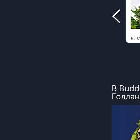
BudZ
В Budd
Голлан