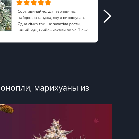
Сорт, звичайно, для терплячих,
найдовша ганджа, яку я вирощував.
Одна сімка так і не захотіла рости,
інший кущ якийсь чахлий виріс. Тільки
2 рослини здорові вийшли, на них
Sizam
шишки щільні, товсті. Після
пролікування трохи з'являється
присмак апельсина, накурює не слабо,
для боротьби з безсонням підходить
конопли, марихуаны из