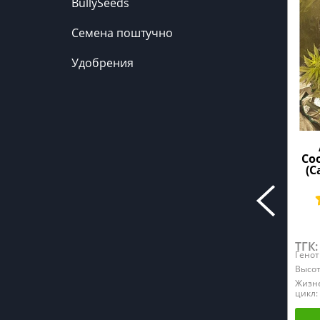
BullySeeds
Семена поштучно
Удобрения
Co
(C
ТГК:
Генот
Высот
Жизн
цикл: