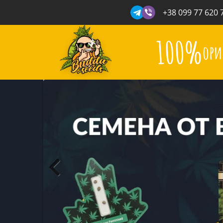
+38 099 77 620 
100%
ори