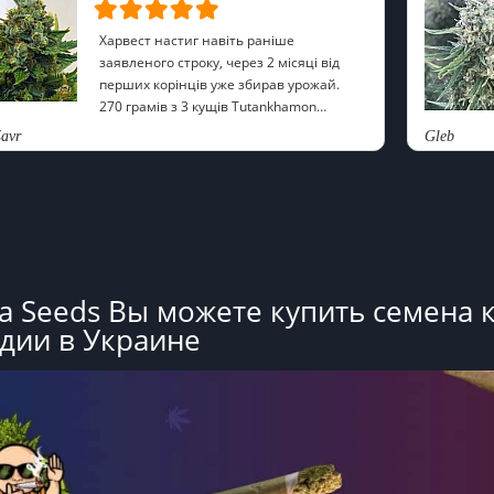
Харвест настиг навіть раніше
заявленого строку, через 2 місяці від
перших корінців уже збирав урожай.
270 грамів з 3 кущів Tutankhamon
вийшло. Ефект, до речі, дуже м'який і
avr
Gleb
приємний, ейфорія без зайвої
сонливості і тримає досить довго, якраз
те, що мені потрібно
a Seeds Вы можете купить семена 
дии в Украине