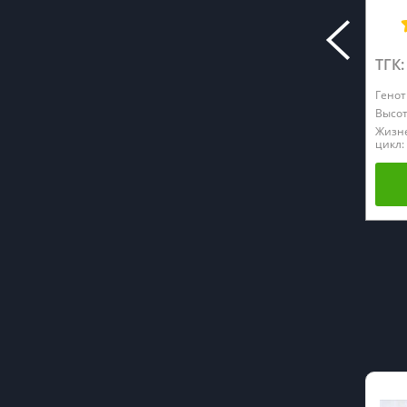
ТГК:
Генот
Высот
Жизн
цикл: