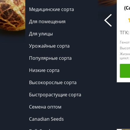
(C
Медицинские сорта
Для помещения
ТГК:
Для улицы
Генот
Урожайные сорта
Высот
Жизн
Популярные сорта
цикл:
Низкие сорта
Высокорослые сорта
Быстрорастущие сорта
Семена оптом
Canadian Seeds