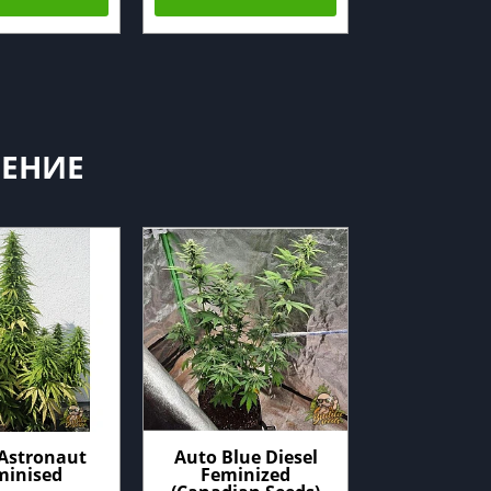
ЛЕНИЕ
Astronaut
Auto Blue Diesel
Auto Blu
minised
Feminized
Femini