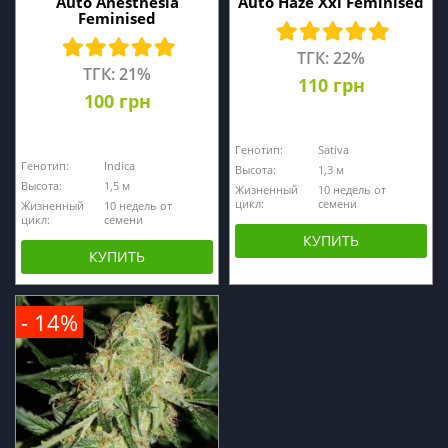
Auto Anesthesia
Auto Haze Xxl Feminised
Feminised
ТГК: 22%
ТГК: 21%
110 грн
100 грн
Генотип:
Sativa
Генотип:
Indica
Высота:
1,3 м
Высота:
1,5 м
Жизненный
10 недель от
цикл:
семени
Жизненный
10 недель от
цикл:
семени
КУПИТЬ
КУПИТЬ
- 14%