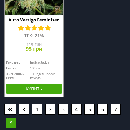
Auto Vertigo Feminised
ТГК: 21%
110 грн
95 грн
Генотип:
Indica/Sativa
Высота:
100 см
Жизненный
10 недель после
цикл:
всхода
КУПИТЬ
1
2
3
4
5
6
7
8