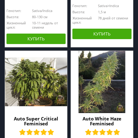
Генотип:
Sativa>Indica
Генотип:
Sativa/Indica
Высота:
1,5 м
Высота:
80-130 см
Жизненный
78 дней от семени
цикл:
Жизненный
10-11 недель от
цикл:
семени
КУПИТЬ
КУПИТЬ
Auto Super Critical
Auto White Haze
Feminised
Feminised