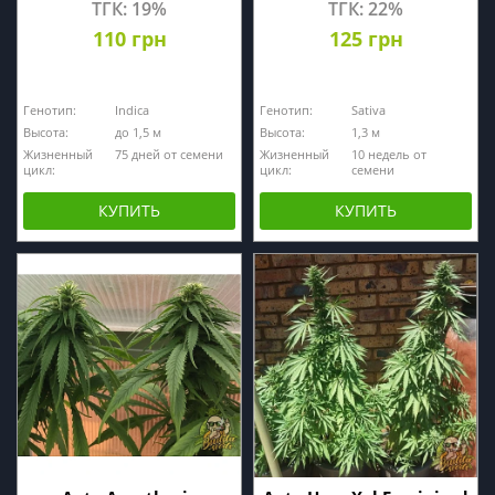
ТГК: 19%
ТГК: 22%
110 грн
125 грн
Генотип:
Indica
Генотип:
Sativa
Высота:
до 1,5 м
Высота:
1,3 м
Жизненный
75 дней от семени
Жизненный
10 недель от
цикл:
цикл:
семени
КУПИТЬ
КУПИТЬ