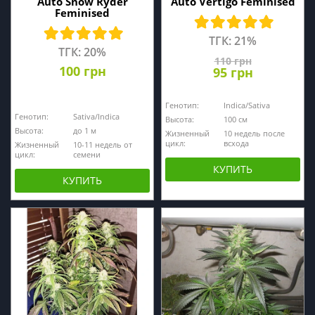
Auto Snow Ryder
Auto Vertigo Feminised
Feminised
ТГК: 21%
ТГК: 20%
110 грн
100 грн
95 грн
Генотип:
Indica/Sativa
Генотип:
Sativa/Indica
Высота:
100 см
Высота:
до 1 м
Жизненный
10 недель после
цикл:
всхода
Жизненный
10-11 недель от
цикл:
семени
КУПИТЬ
КУПИТЬ