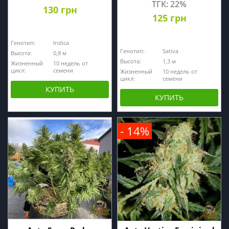
ТГК: 22%
130 грн
125 грн
Генотип:
Indica
Генотип:
Sativa
Высота:
0,8 м
Высота:
1,3 м
Жизненный
10 недель от
цикл:
семени
Жизненный
10 недель от
цикл:
семени
КУПИТЬ
КУПИТЬ
- 14%