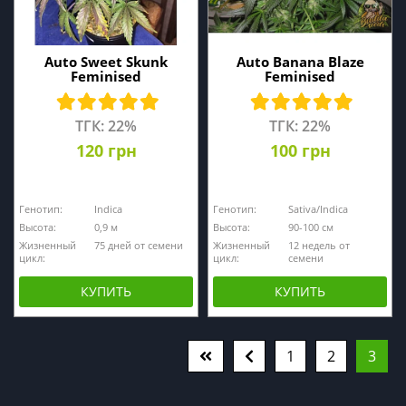
Auto Sweet Skunk
Auto Banana Blaze
Feminised
Feminised
ТГК: 22%
ТГК: 22%
120 грн
100 грн
Генотип:
Indica
Генотип:
Sativa/Indica
Высота:
0,9 м
Высота:
90-100 см
Жизненный
75 дней от семени
Жизненный
12 недель от
цикл:
цикл:
семени
КУПИТЬ
КУПИТЬ
1
2
3