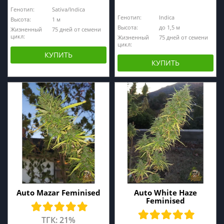
Генотип:
Sativa/Indica
Генотип:
Indica
Высота:
1 м
Высота:
до 1,5 м
Жизненный
75 дней от семени
цикл:
Жизненный
75 дней от семени
цикл:
КУПИТЬ
КУПИТЬ
Auto Mazar Feminised
Auto White Haze
Feminised
ТГК: 21%