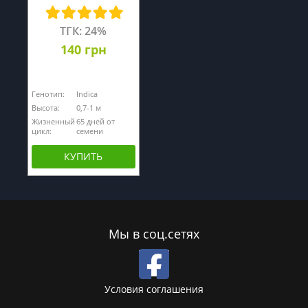
ТГК: 24%
140 грн
Генотип:
Indica
Высота:
0,7-1 м
Жизненный
65 дней от
цикл:
семени
КУПИТЬ
Мы в соц.сетях
Условия соглашения