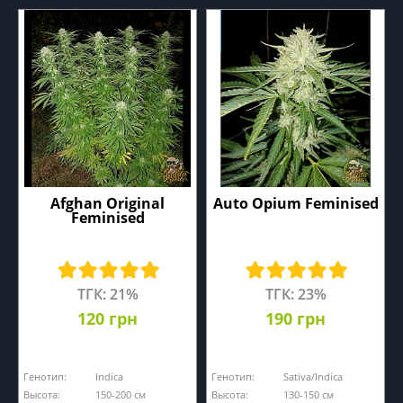
Afghan Original
Auto Opium Feminised
Feminised
ТГК: 21%
ТГК: 23%
120 грн
190 грн
Генотип:
Indica
Генотип:
Sativa/Indica
Высота:
150-200 см
Высота:
130-150 см