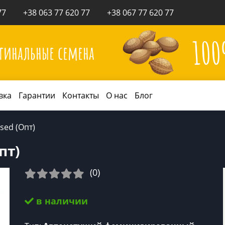
77
+38 063 77 620 77
+38 067 77 620 77
10
гинальные семена
вка
Гарантии
Контакты
О нас
Блог
sed (Опт)
пт)
(0)
в наличии