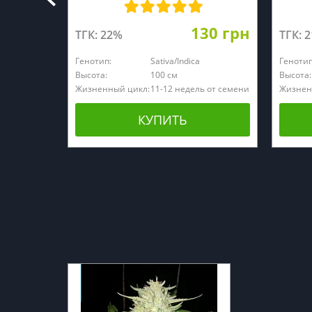
130 грн
ТГК: 22%
ТГК: 
Генотип:
Sativa/Indica
Генотип
Высота:
100 см
Высота:
Жизненный цикл:
11-12 недель от семени
Жизнен
КУПИТЬ