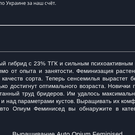
по Украине за наш счёт.
ый гибрид с 23% ТГК и сильным психоактивным 
мо от опыта и занятости. Феминизация растения
 качеств сорта. Теперь сенсемилья вырастет бе
ько достигнут оптимального возраста. Новички 
танный труд бридеров. Им удалось максимальн
и над параметрами кустов. Выращивать их комфо
то Опиум Феминисед вы обнаружите в катего
Выращивание Auto Opium Feminised