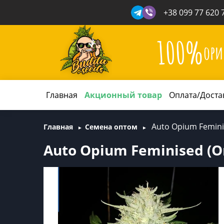
+38 099 77 620 
100%
ори
Главная
Акционный товар
Оплата/Доста
Auto Opium Femini
Главная
Семена оптом
Auto Opium Feminised (О