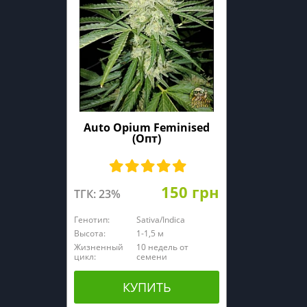
Auto Opium Feminised
(Опт)
150 грн
ТГК: 23%
Генотип:
Sativa/Indica
Высота:
1-1,5 м
Жизненный
10 недель от
цикл:
семени
КУПИТЬ