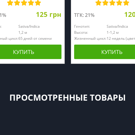
125 грн
12
21%
ТГК: 21%
:
Sativa/Indica
Генотип:
Sativa/Indica
1,2 м
Высота:
1-1,2 м
ный цикл:
65 дней от семени
Жизненный цикл:
12 недель (цве
КУПИТЬ
КУПИТЬ
ПРОСМОТРЕННЫЕ ТОВАРЫ