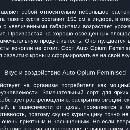
тавляет собой относительно небольшое растен
такого куста составит 150 см в индоре, в откр
 с увеличенными габаритами возрастает урожай
ит. Произрастая на хорошо освещенных площадк
амечательную продуктивность. Оно нуждается в
ты конопли не стоит. Сорт Auto Opium Feminise
я развитию кроны и сформировать ее на свой вку
Вкус и воздействие Auto Opium Feminised
йствует на организм потребителя как мощный 
узнаваемости. Замечательный сорт для ярких
собствует раскрепощению, раскрытию эмоций, с
ый, в зависимости от дозы, проявляется в б
тивность, поэтому скучно курильщику точно не 
 очень приятным и насыщенным. Но если впере
ействие весьма долгосрочное, с выпадением из 