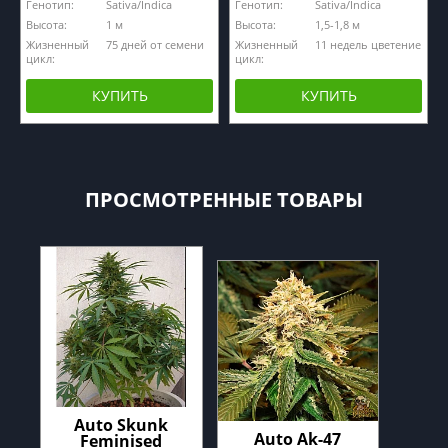
Генотип:
Sativa/Indica
Генотип:
Sativa/Indica
Высота:
1 м
Высота:
1,5-1,8 м
Жизненный
75 дней от семени
Жизненный
11 недель цветение
цикл:
цикл:
КУПИТЬ
КУПИТЬ
ПРОСМОТРЕННЫЕ ТОВАРЫ
Auto Skunk
Auto Ak-47
Feminised