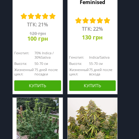
Feminised
ТГК: 21%
ТГК: 22%
120 грн
130 грн
100 грн
Генотип:
70% Indica /
30%Sativa
Генотип:
Indica/Sativa
Высота:
50-70 см
Высота:
55-70 см
Жизненный
75 дней после
Жизненный
75 дней после
цикл:
посадки
цикл:
всхода
КУПИТЬ
КУПИТЬ