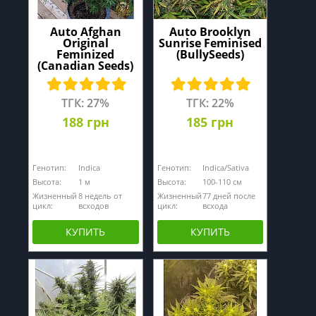
Auto Afghan
Auto Brooklyn
Original
Sunrise Feminised
Feminized
(BullySeeds)
(Canadian Seeds)
ТГК: 27%
ТГК: 22%
188 грн
185 грн
Генотип:
Indica
Генотип:
Indica/Sativa
Высота:
1 м
Высота:
100-110 см
Жизненный
8 недель от
Жизненный
77 дней после
цикл:
всходов
цикл:
всхода
КУПИТЬ
КУПИТЬ