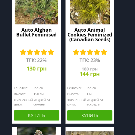
Auto Afghan
Auto Animal
Bullet Feminised
Cookies Feminized
(Canadian Seeds)
ТГК: 22%
ТГК: 23%
130 грн
180 грн
144 грн
Генотип:
Indica
Генотип:
Indica
Высота:
150 см
Высота:
1 м
Жизненный
70 дней от
Жизненный
70 дней от
цикл:
семени
цикл:
всходов
КУПИТЬ
КУПИТЬ