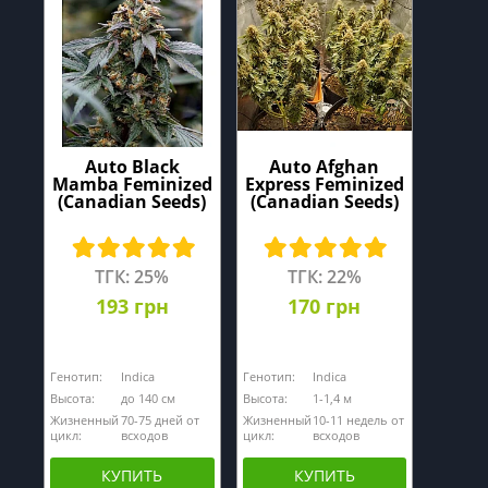
Auto Black
Auto Afghan
Mamba Feminized
Express Feminized
(Canadian Seeds)
(Canadian Seeds)
ТГК: 25%
ТГК: 22%
193 грн
170 грн
Генотип:
Indica
Генотип:
Indica
Высота:
до 140 cм
Высота:
1-1,4 м
Жизненный
70-75 дней от
Жизненный
10-11 недель от
цикл:
всходов
цикл:
всходов
КУПИТЬ
КУПИТЬ