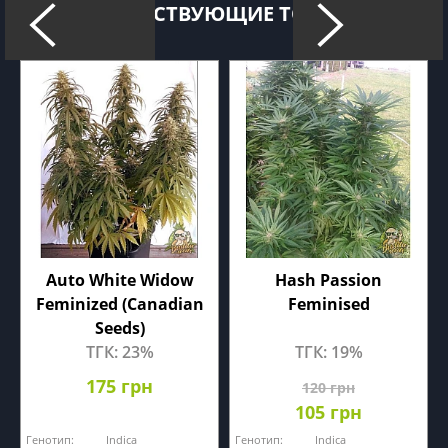
СОПУТСТВУЮЩИЕ ТОВАРЫ
Auto White Widow
Hash Passion
Feminized (Canadian
Feminised
Seeds)
ТГК: 23%
ТГК: 19%
175 грн
120 грн
105 грн
Генотип:
Indica
Генотип:
Indica