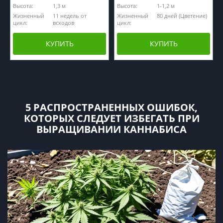
Высота:
1,3 м
Высота:
1-1,2 м
Жизненный
11 недель от
Жизненный
80 дней (Цветение)
цикл:
всходов
цикл:
КУПИТЬ
КУПИТЬ
5 РАСПРОСТРАНЕННЫХ ОШИБОК,
КОТОРЫХ СЛЕДУЕТ ИЗБЕГАТЬ ПРИ
ВЫРАЩИВАНИИ КАННАБИСА