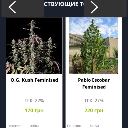
СОПУТСТВУЮЩИЕ ТОВАРЫ
O.G. Kush Feminised
Pablo Escobar
Feminised
ТГК: 22%
ТГК: 27%
170 грн
220 грн
Генотип:
Indica
Генотип:
Sativa