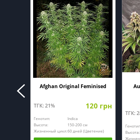
Afghan Original Feminised
Au
120 грн
ТГК: 21%
ТГК: 
Генотип:
Indica
Высота:
150-200 см
Генотип
Жизненный цикл:
60 дней (Цветение)
Высота:
Жизнен