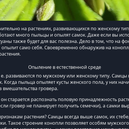
тельно на растениях, развивающихся по женскому типу
аботают много пыльцы и опылят самок. Даже если вы исп
ихуаны
также будет для вас полезна. Дело в том, что на фо
е опылит само себя. Своевременно обнаружив на конопл
растения.
Опыление в естественной среде
 е. развиваются по мужскому или женскому типу. Самцы
ок. Когда пыльца опыляет кусты женского пола, у них на
з вмешательства гровера.
 он старается распознать половую принадлежность раст
если гровер не планирует получить семечки), а самки в
ризнакам растения? Самцы всегда выше самок, их стебе
ки. Такое строение конопли позволяет особям мужского