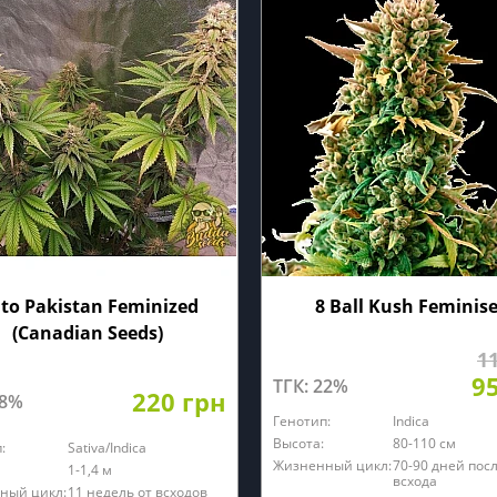
to Pakistan Feminized
8 Ball Kush Feminis
(Canadian Seeds)
1
9
ТГК: 22%
220 грн
28%
Генотип:
Indica
Высота:
80-110 см
:
Sativa/Indica
Жизненный цикл:
70-90 дней пос
1-1,4 м
всхода
ный цикл:
11 недель от всходов