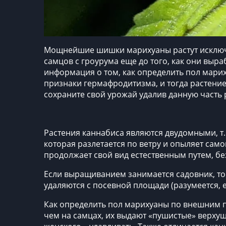
Мощнейшие шишки марихуаны растут исключи
самцов с гроурума еще до того, как они выр
информация о том,
как определить пол мар
признаки гермафродитизма, и тогда растени
сохраните свой урожай удалив данную часть 
Растения каннабиса являются двудомными, т.
которая разлетается по ветру и опыляет сам
продолжает свой вид естественным путем, бе
Если выращиванием занимается садовник, то
удаляются с посевной площади (разумеется, 
Как определить пол марихуаны
по внешним п
чем на самцах, их выдают «пушистые» верхуш