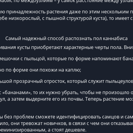
ннабис по междоузлиям – у самок расстояние между узла
ю принадлежность растения даже по этим нескольким пр
ебе низкорослый, с пышной структурой куста), то имеет 
Самый надежный способ распознать пол каннабиса
вания кусты приобретают характерные черты пола. Вни
мешочки с пыльцой, которые по форме напоминают бана
но по форме они похожи на каплю;
льшой прозрачный отросток, который служит пыльцеуло
 «бананами», то их нужно убрать, чтобы не произошло о
л, а затем выдерните его из почвы. Теперь растение м
вы без проблем сможете идентифицировать самцов и сам
авило, они тревожат новичков, в связи с чем они отказы
 феминизированным, а стоят дешевле.