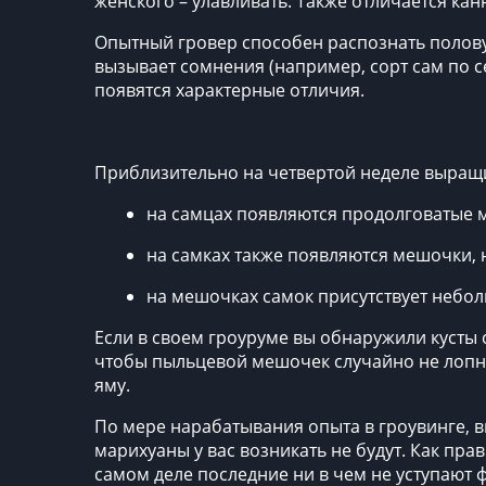
женского – улавливать. Также отличается ка
Опытный гровер способен распознать полову
вызывает сомнения (например, сорт сам по с
появятся характерные отличия.
Приблизительно на четвертой неделе выращи
на самцах появляются продолговатые 
на самках также появляются мешочки, 
на мешочках самок присутствует небо
Если в своем гроуруме вы обнаружили кусты с
чтобы пыльцевой мешочек случайно не лопну
яму.
По мере нарабатывания опыта в гроувинге, 
марихуаны
у вас возникать не будут. Как пр
самом деле последние ни в чем не уступают