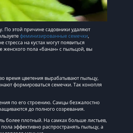
. По этой причине садовники удаляют
ользуете
феминизированные семечки
,
не стресса на кустах могут появиться
е женского пола «банан» с пыльцой, вы
 во время цветения вырабатывают пыльцу,
чинают формироваться семечки. Так конопля
ения по его строению. Самцы безжалостно
ыращиваются до полного созревания.
ль более плотный. На самках больше листьев,
 пола эффективно распространять пыльцу, а