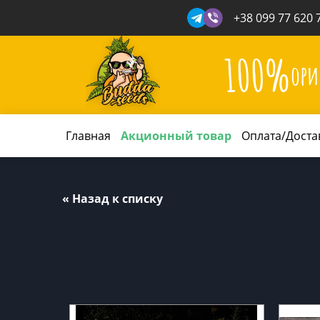
+38 099 77 620 
100%
ори
Главная
Акционный товар
Оплата/Доста
« Назад к списку