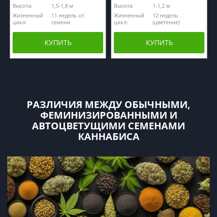
Высота:
1,5-1,8 м
Высота:
1-1,2 м
Жизненный
11 недель от
Жизненный
12 недель
цикл:
семени
цикл:
(цветение)
КУПИТЬ
КУПИТЬ
РАЗЛИЧИЯ МЕЖДУ ОБЫЧНЫМИ,
ФЕМИНИЗИРОВАННЫМИ И
АВТОЦВЕТУЩИМИ СЕМЕНАМИ
КАННАБИСА