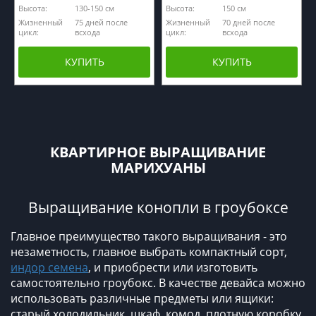
Высота:
130-150 см
Высота:
150 см
Жизненный
75 дней после
Жизненный
70 дней после
цикл:
всхода
цикл:
всхода
КУПИТЬ
КУПИТЬ
КВАРТИРНОЕ ВЫРАЩИВАНИЕ
МАРИХУАНЫ
Выращивание конопли в гроубоксе
Главное преимущество такого выращивания - это
незаметность, главное выбрать компактный сорт,
индор семена
, и приобрести или изготовить
самостоятельно гроубокс. В качестве девайса можно
использовать различные предметы или ящики:
старый холодильник, шкаф, комод, плотную коробку,