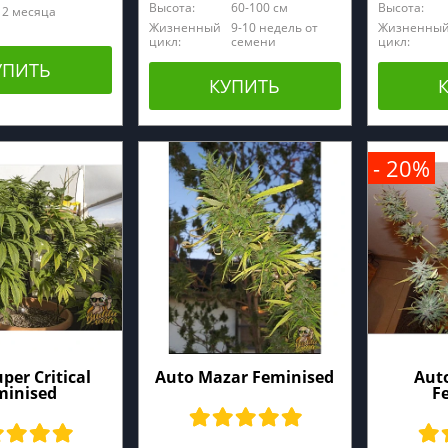
Высота:
60-100 см
Высота:
2 месяца
Жизненный
9-10 недель от
Жизненны
цикл:
семени
цикл:
УПИТЬ
КУПИТЬ
- 20%
per Critical
Auto Mazar Feminised
Auto
minised
F