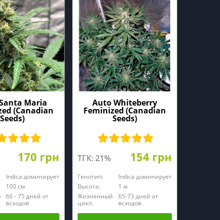
Santa Maria
Auto Whiteberry
zed (Canadian
Feminized (Canadian
Seeds)
Seeds)
170 грн
154 грн
ТГК: 21%
Indica доминирует
Генотип:
Indica доминирует
100 cм
Высота:
1 м
й
66 - 75 дней от
Жизненный
65-73 дней от
всходов
цикл:
всходов