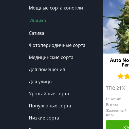
Мощные сорта конопли
Индика
Сатива
Фотопериодичные сорта
Медицинские сорта
Auto No
Fe
Для помещения
Для улицы
ТГК: 21%
Урожайные сорта
Генотип:
Высота:
Популярные сорта
Жизненный
цикл:
Низкие сорта
К