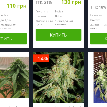
130 грн
ТГК: 21%
110 грн
ТГК: 18%
Генотип:
Indica
Indica
Генотип:
Высота:
0,8 м
до 1,5 м
Высота:
Жизненный
10 недель от
цикл:
семени
75 дней от
Жизненны
семени
цикл:
КУПИТЬ
УПИТЬ
- 14%