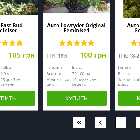
 Fast Bud
Auto Lowryder Original
Auto
minised
Feminised
F
105 грн
100 грн
ТГК: 19%
ТГК: 18-
Indica
Генотип:
Indica
Генотип:
0,9 м
Высота:
70-100 см
Высота:
75 дней от
Жизненный
10 недель от
Жизненны
семени
цикл:
семени
цикл:
УПИТЬ
КУПИТЬ
1