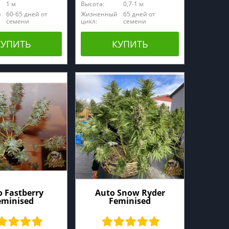
1 м
Высота:
0,7-1 м
й
60-65 дней от
Жизненный
65 дней от
семени
цикл:
семени
КУПИТЬ
КУПИТЬ
 Fastberry
Auto Snow Ryder
eminised
Feminised