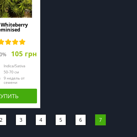
 Whiteberry
eminised
105 грн
20%
Indica/Sativa
50-70 см
й
9 недель от
семени
КУПИТЬ
2
3
4
5
6
7