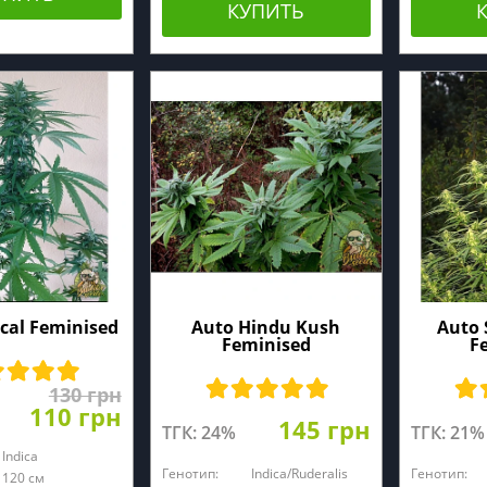
КУПИТЬ
ical Feminised
Auto Hindu Kush
Auto 
Feminised
F
130 грн
110 грн
145 грн
ТГК: 24%
ТГК: 21%
Indica
Генотип:
Indica/Ruderalis
Генотип:
120 см