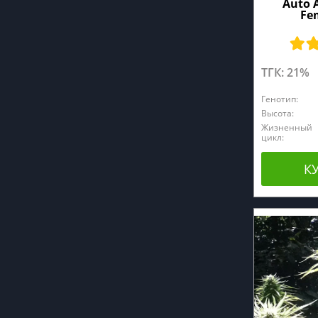
Auto 
Fe
ТГК: 21%
Генотип:
Высота:
Жизненный
цикл:
К