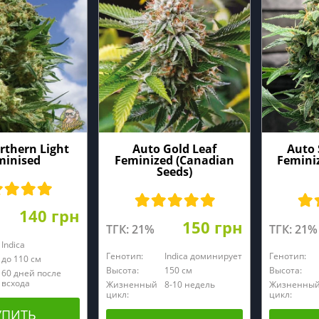
rthern Light
Auto Gold Leaf
Auto 
minised
Feminized (Canadian
Femini
Seeds)
140 грн
150 грн
ТГК: 21%
ТГК: 21%
Indica
Генотип:
Indica доминирует
Генотип:
до 110 см
Высота:
150 cм
Высота:
60 дней после
всхода
Жизненный
8-10 недель
Жизненны
цикл:
цикл:
УПИТЬ