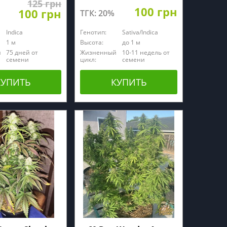
125 грн
100 грн
100 грн
ТГК: 20%
Indica
Генотип:
Sativa/Indica
1 м
Высота:
до 1 м
й
75 дней от
Жизненный
10-11 недель от
семени
цикл:
семени
КУПИТЬ
КУПИТЬ