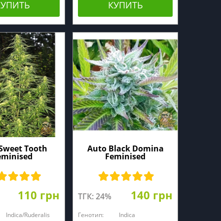
КУПИТЬ
КУПИТЬ
Sweet Tooth
Auto Black Domina
eminised
Feminised
110 грн
140 грн
ТГК: 24%
Indica/Ruderalis
Генотип:
Indica