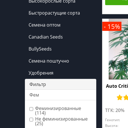
Высокорослые сорта
Быстрорастущие сорта
Семена оптом
- 15%
Canadian Seeds
BullySeeds
Семена поштучно
Удобрения
Фильтр
Auto Crit
Фем
Феминизированные
ТГК: 20%
(114)
Не феминизированные
Генотип:
(25)
Высота: