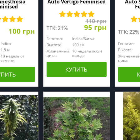
Anesthesia
Auto Vertigo Feminised
Auto 
minised
F
110 грн
95 грн
ТГК: 21%
100 грн
ТГК: 22%
Генотип:
Indica/Sativa
Indica
Генотип:
Высота:
100 см
1,5 м
Высота:
Жизненный
10 недель после
цикл:
всхода
10 недель от
Жизненны
семени
цикл:
КУПИТЬ
УПИТЬ