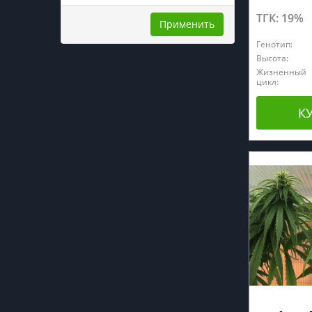
ТГК: 19%
Применить
Генотип:
Высота:
Жизненный
цикл:
К