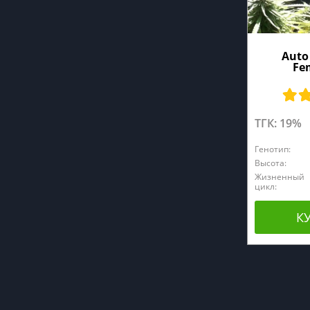
Auto
Fe
ТГК: 19%
Генотип:
Высота:
Жизненный
цикл:
К