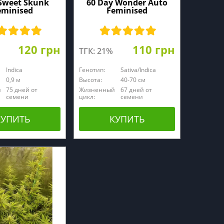
Sweet Skunk
60 Day Wonder Auto
eminised
Feminised
120 грн
110 грн
ТГК: 21%
Indica
Генотип:
Sativa/Indica
0,9 м
Высота:
40-70 см
й
75 дней от
Жизненный
67 дней от
семени
цикл:
семени
КУПИТЬ
КУПИТЬ