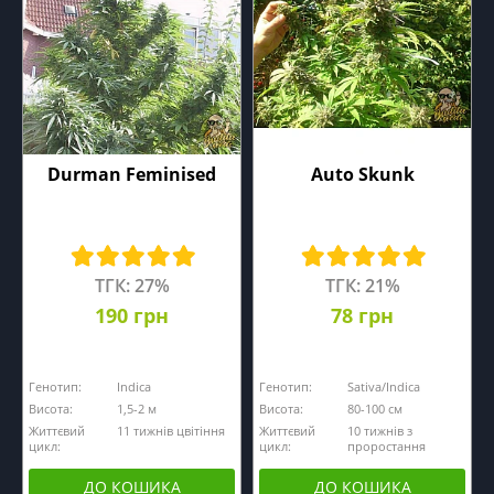
Durman Feminised
Auto Skunk
ТГК: 27%
ТГК: 21%
190 грн
78 грн
Генотип:
Indica
Генотип:
Sativa/Indica
Висота:
1,5-2 м
Висота:
80-100 см
Життєвий
11 тижнів цвітіння
Життєвий
10 тижнів з
цикл:
цикл:
проростання
ДО КОШИКА
ДО КОШИКА