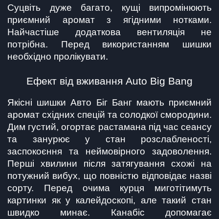
Суцвіть дуже багато, кущі випромінюють 
приємний аромат з ягідними нотками. 
Найчастіше додаткова вентиляція не 
потрібна. Перед використанням шишки 
необхідно пролікувати.
Ефект від вживання Auto Big Bang
Якісні шишки Авто Біг Банг мають приємний 
аромат східних спецій та солодкої смородини. 
Дим густий, огортає растамана під час сеансу 
та занурює у стан розслабленості, 
заспокоєння та неймовірного задоволення. 
Перші хвилини після затягування схожі на 
потужний вибух, що повністю відповідає назві 
сорту. Перед очима курця миготітимуть 
картинки як у калейдоскопі, але такий стан 
швидко минає. Канабіс допомагає 