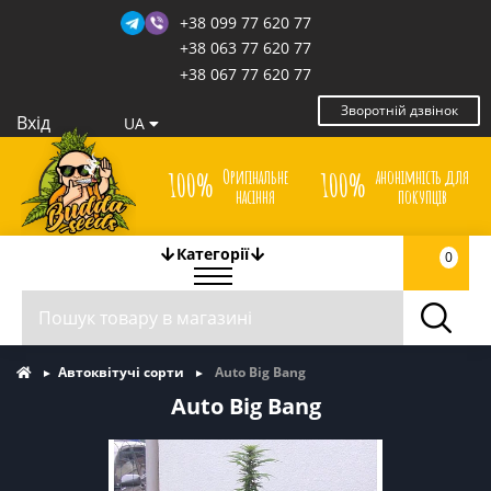
+38 099 77 620 77
+38 063 77 620 77
+38 067 77 620 77
Зворотній дзвінок
Вхід
UA
Оригінальне
анонімність для
100%
100%
насіння
покупців
Категорії
0
Автоквітучі сорти
Auto Big Bang
Auto Big Bang