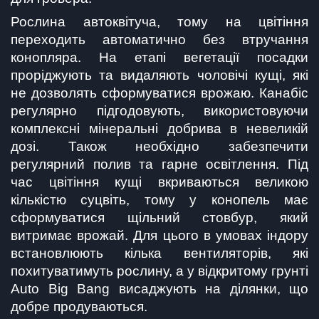
Рослина автоквітуча, тому на цвітіння 
переходить автоматично без втручання 
конопляра. На етапі вегетації посадки 
проріджують та видаляють чоловічі кущі, які 
не дозволять сформуватися врожаю. Канабіс 
регулярно підгодовують, використовуючи 
комплексні мінеральні добрива в невеликій 
дозі. Також необхідно забезпечити 
регулярний полив та гарне освітлення. Під 
час цвітіння кущі вкриваються великою 
кількістю суцвіть, тому у конопель має 
сформуватися щільний стовбур, який 
витримає врожай. Для цього в умовах індору 
встановлюють кілька вентиляторів, які 
похитуватимуть рослину, а у відкритому грунті 
Auto Big Bang висаджують на ділянки, що 
добре продуваються.