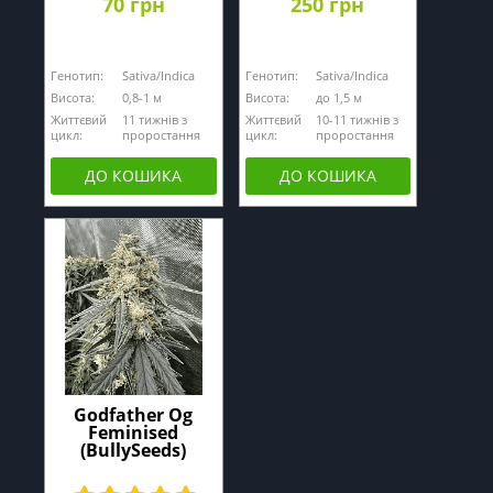
70 грн
250 грн
Генотип:
Sativa/Indica
Генотип:
Sativa/Indica
Висота:
0,8-1 м
Висота:
до 1,5 м
Життєвий
11 тижнів з
Життєвий
10-11 тижнів з
цикл:
проростання
цикл:
проростання
ДО КОШИКА
ДО КОШИКА
Godfather Og
Feminised
(BullySeeds)