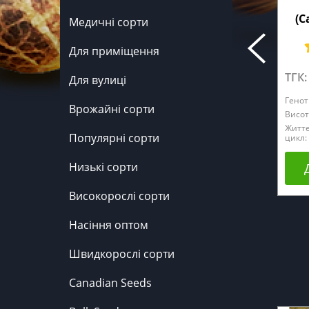
(C
Медичні сорти
Для приміщення
ТГК:
Для вулиці
Генот
Врожайні сорти
Висот
Житт
Популярні сорти
цикл:
Низькі сорти
Високорослі сорти
Насіння оптом
Швидкорослі сорти
Canadian Seeds