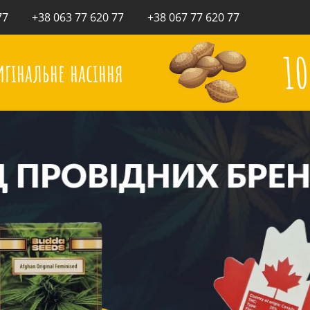
77
+38 063 77 620 77
+38 067 77 620 77
1
игінальне насіння