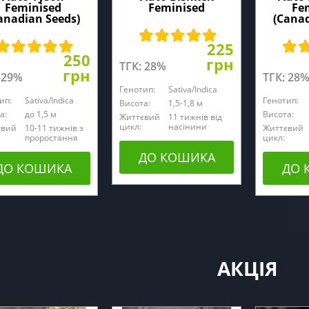
Feminised
Feminised
Fe
anadian Seeds)
(Canad
225
250
грн
ТГК: 28%
грн
 29%
ТГК: 28
Генотип:
Sativa/Indica
ип:
Sativa/Indica
Генотип:
Висота:
1,5-1,8 м
а:
до 1,5 м
Висота:
Життєвий
11 тижнів від
цикл:
насінини
євий
10-11 тижнів з
Життєвий
проростання
цикл:
ДО КОШИКА
ДО КОШИКА
ДО 
АКЦІЯ