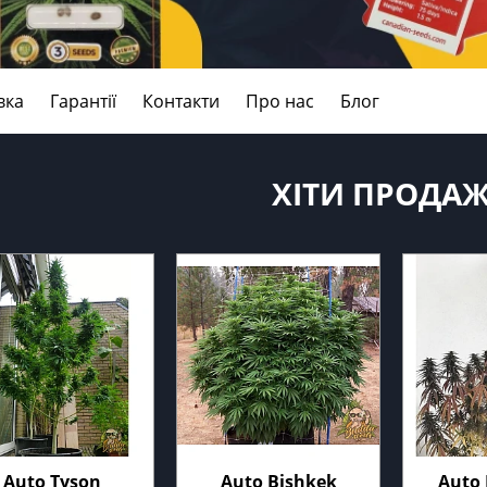
вка
Гарантії
Контакти
Про нас
Блог
ХІТИ ПРОДА
Auto Tyson
Auto Bishkek
Auto 