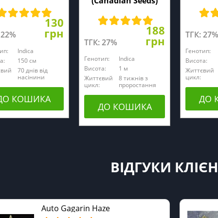
(Canadian Seeds)
130
188
грн
 22%
ТГК: 27
грн
ТГК: 27%
ип:
Indica
Генотип:
Генотип:
Indica
а:
150 см
Висота:
Висота:
1 м
євий
70 днів від
Життєвий
насінини
цикл:
Життєвий
8 тижнів з
цикл:
проростання
ДО КОШИКА
ДО 
ДО КОШИКА
ВІДГУКИ КЛІЄН
Auto Gagarin Haze