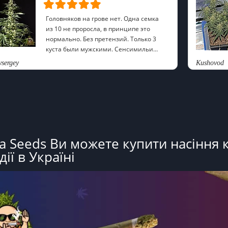
Головняков на грове нет. Одна семка
из 10 не проросла, в принципе это
нормально. Без претензий. Только 3
куста были мужскими. Сенсимильи
Gagarin Haze вообще убойные, приход
wsergey
Kushovod
сативный. +6
a Seeds Ви можете купити насіння 
ії в Україні