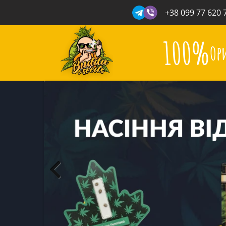
+38 099 77 620 
100%
Ор