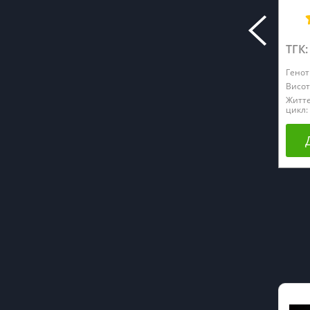
ТГК:
Генот
Висот
Житт
цикл: