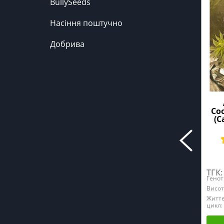
BullySeeds
Насіння поштучно
Добрива
Co
(C
ТГК:
Генот
Висот
Житт
цикл: