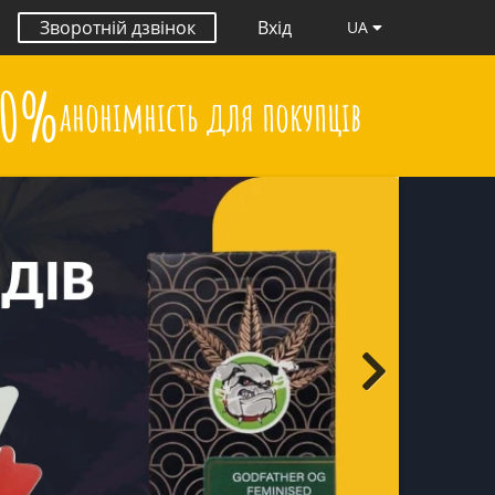
Зворотній дзвінок
Вхід
UA
00%
анонімність для покупців