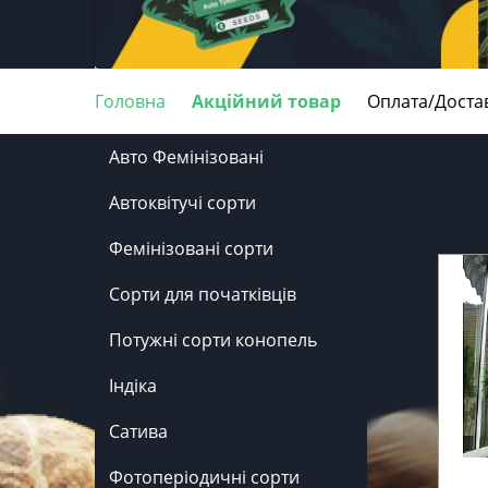
Головна
Акційний товар
Оплата/Доста
Авто Фемінізовані
Автоквітучі сорти
Фемінізовані сорти
Сорти для початківців
Потужні сорти конопель
Індіка
Сатива
Фотоперіодичні сорти