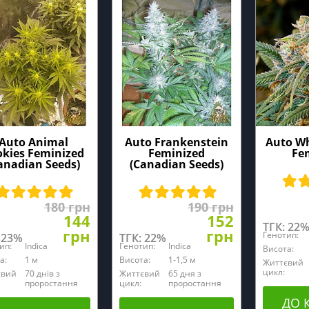
Auto Animal
Auto Frankenstein
Auto Wh
okies Feminized
Feminized
Fe
anadian Seeds)
(Canadian Seeds)
180 грн
190 грн
144
152
ТГК: 22
грн
грн
Генотип:
 23%
ТГК: 22%
ип:
Indica
Генотип:
Indica
Висота:
а:
1 м
Висота:
1-1,5 м
Життєвий
цикл:
євий
70 днів з
Життєвий
65 дня з
проростання
цикл:
проростання
ДО 