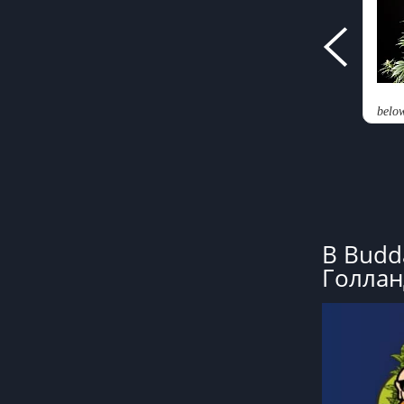
belo
В Budd
Голланд