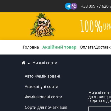
+38 099 77 620 
100%
Ор
Головна
Акційний товар
Оплата/Доставк
Низькі сорти
Авто Фемінізовані
Автоквітучі сорти
Низькі сорт
дозволяє ро
Фемінізовані сорти
годяться до
Сорти для початківців