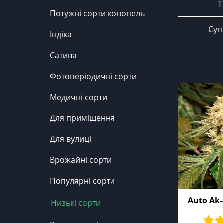
Т
Потужні сорти конопель
Суп
Індіка
Сатива
Фотоперіодичні сорти
Медичні сорти
Для приміщення
Для вулиці
Врожайні сорти
Популярні сорти
Auto Ak-
Низькі сорти