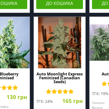
КОШИКА
ДО КОШИКА
ДО
Blueberry
Auto Moonlight Express
Aut
minised
Feminized (Canadian
Seeds)
ТГК: 19%
130 грн
165 грн
ТГК: 24%
Генотип:
Indica
Висота: