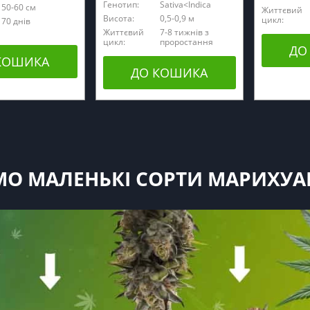
Генотип:
Sativa<Indica
50-60 см
Життєвий
Висота:
0,5-0,9 м
цикл:
70 днів
Життєвий
7-8 тижнів з
цикл:
проростання
ДО
КОШИКА
ДО КОШИКА
О МАЛЕНЬКІ СОРТИ МАРИХУАНИ