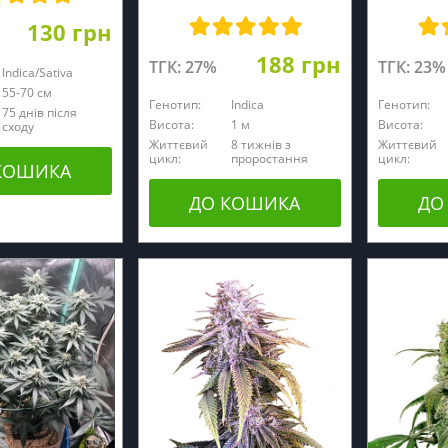
130 грн
188 грн
ТГК: 27%
ТГК: 23%
Indica/Sativa
55-70 см
Генотип:
Indica
Генотип:
75 днів після
Висота:
1 м
Висота:
сходу
Життєвий
8 тижнів з
Життєвий
цикл:
проростання
цикл:
КОШИКА
ДО КОШИКА
ДО