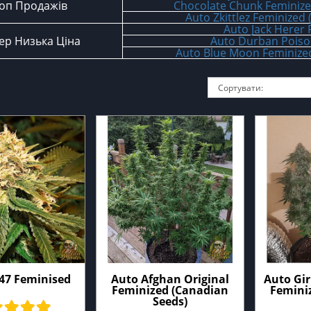
оп Продажів
Chocolate Chunk Feminize
Auto Zkittlez Feminized
Auto Jack Herer
ер Низька Ціна
Auto Durban Poiso
Auto Blue Moon Feminize
47 Feminised
Auto Afghan Original
Auto Gir
Feminized (Canadian
Femini
Seeds)