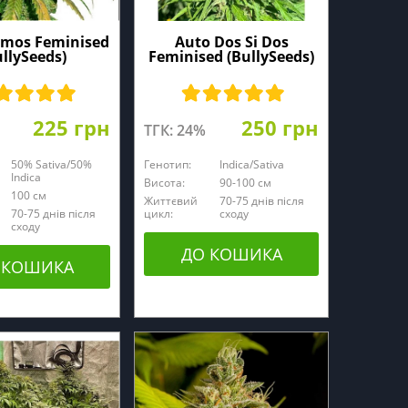
imos Feminised
Auto Dos Si Dos
ullySeeds)
Feminised (BullySeeds)
225 грн
250 грн
ТГК: 24%
50% Sativa/50%
Генотип:
Indica/Sativa
Indica
Висота:
90-100 см
100 см
Життєвий
70-75 днів після
70-75 днів після
цикл:
сходу
сходу
ДО КОШИКА
 КОШИКА