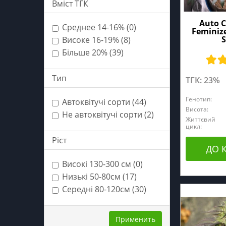
Вміст ТГК
Auto 
Среднее 14-16% (0)
Feminiz
S
Високе 16-19% (8)
Більше 20% (39)
Тип
ТГК: 23%
Генотип:
Автоквітучі сорти (44)
Висота:
Не автоквітучі сорти (2)
Життєвий
цикл:
Ріст
ДО 
Високі 130-300 см (0)
Низькі 50-80см (17)
Середні 80-120см (30)
Применить