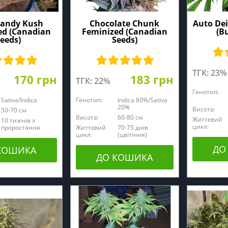
Candy Kush
Chocolate Chunk
Auto De
ed (Canadian
Feminized (Canadian
(B
eeds)
Seeds)
ТГК: 23%
170 грн
183 грн
ТГК: 22%
Генотип:
Sativa/Indica
Генотип:
Indica 80%/Sativa
20%
Висота:
50-70 см
Висота:
60-80 cм
Життєвий
10 тижнів з
цикл:
проростання
Життєвий
70-75 днів
цикл:
(цвітіння)
ДО
КОШИКА
ДО КОШИКА