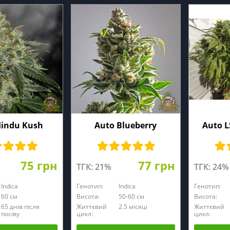
Hindu Kush
Auto Blueberry
Auto L
75 грн
77 грн
ТГК: 21%
ТГК: 24%
Indica
Генотип:
Indica
Генотип:
60 см
Висота:
50-60 см
Висота:
65 днів після
Життєвий
2.5 місяці
Життєвий
посіву
цикл:
цикл: