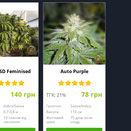
SD Feminised
Auto Purple
140 грн
78 грн
ТГК: 21%
Indica/Sativa
Генотип:
Sativa/Indica
0,7-0,8 м
Висота:
110 см
10 тижнів від
Життєвий
75 днів після
насінини
цикл:
сходу