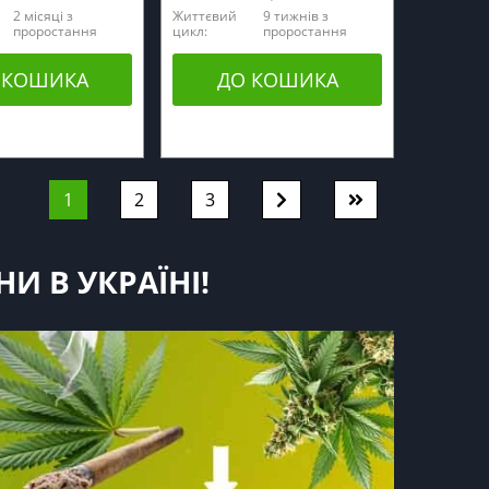
2 місяці з
Життєвий
9 тижнів з
проростання
цикл:
проростання
 КОШИКА
ДО КОШИКА
1
2
3
 В УКРАЇНІ!