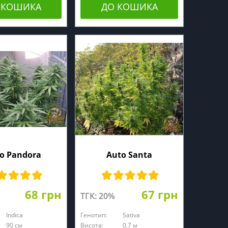
 КОШИКА
ДО КОШИКА
o Pandora
Auto Santa
68 грн
67 грн
ТГК: 20%
Indica
Генотип:
Sativa
90 см
Висота:
0,7 м