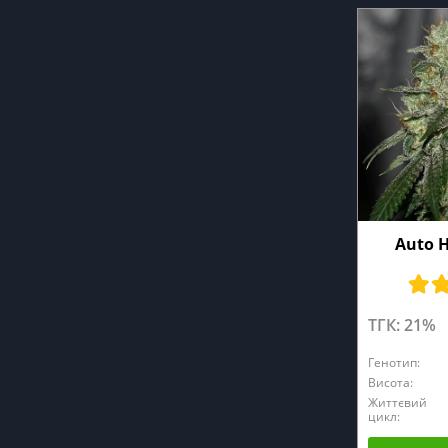
Auto 
ТГК: 21%
Генотип:
Висота:
Життєвий
цикл: