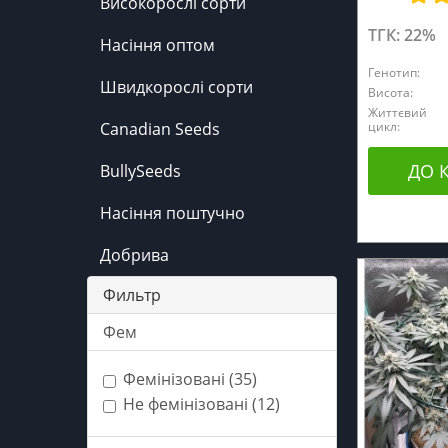
Високорослі сорти
ТГК: 22%
Насіння оптом
Генотип:
Швидкорослі сорти
Висота:
Життєвий
цикл:
Canadian Seeds
ДО 
BullySeeds
Насіння поштучно
Добрива
Фильтр
Фем
Фемінізовані (35)
Не фемінізовані (12)