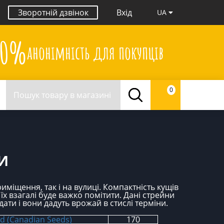
Зворотній дзвінок
Вхід
UA
00%
анонімність для покупців
0
И
міщення, так і на вулиці. Компактність кущів
 їх взагалі буде важко помітити. Дані стрейни
ати і вони дадуть врожай в стислі терміни.
d (Canadian Seeds)
170