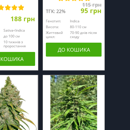
115 грн
95 грн
ТГК: 22%
188 грн
Генотип:
Indica
Висота:
80-110 см
Sativa<Indica
Життєвий
70-90 днів після
до 100 см
цикл:
сходу
10 тижнів з
проростання
ДО КОШИКА
 КОШИКА