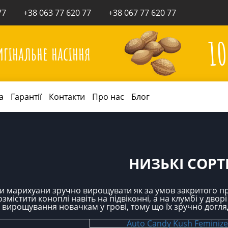
77
+38 063 77 620 77
+38 067 77 620 77
1
игінальне насіння
а
Гарантії
Контакти
Про нас
Блог
НИЗЬКІ СОРТ
и марихуани зручно вирощувати як за умов закритого при
змістити коноплі навіть на підвіконні, а на клумбі у дворі
 вирощування новачкам у грові, тому що їх зручно догляд
Auto Candy Kush Feminize