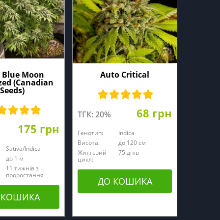
 Blue Moon
Auto Critical
zed (Canadian
Seeds)
68 грн
ТГК: 20%
175 грн
Генотип:
Indica
Висота:
до 120 см
Sativa/Indica
Життєвий
75 днів
до 1 м
цикл:
11 тижнів з
проростання
ДО КОШИКА
 КОШИКА