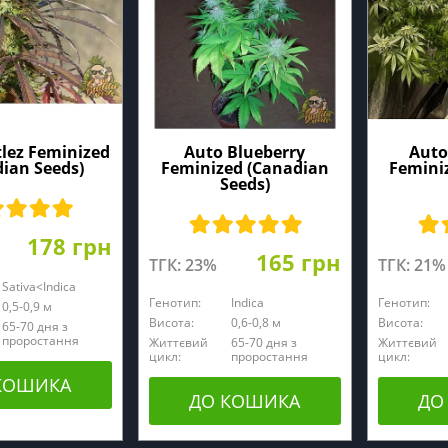
tlez Feminized
Auto Blueberry
Auto
ian Seeds)
Feminized (Canadian
Femini
Seeds)
178 грн
165 грн
ТГК: 23%
ТГК: 21%
Sativa<Indica
Генотип:
Indica
Генотип:
0,5-0,9 м
Висота:
0,6-0,8 м
Висота:
65-70 дня з
проростання
Життєвий
65-70 дня з
Життєвий
цикл:
проростання
цикл:
КОШИКА
ДО КОШИКА
ДО