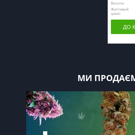
Висота:
Життєвий
цикл:
ДО 
МИ ПРОДАЄМ