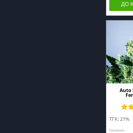
ДО 
Auto 
Fe
ТГК: 21%
Генотип: