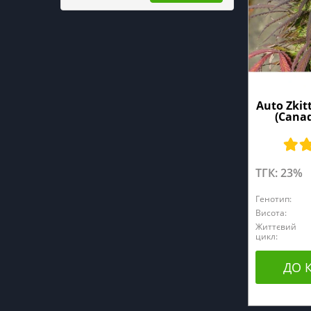
Auto Zkit
(Canad
ТГК: 23%
Генотип:
Висота:
Життєвий
цикл:
ДО 