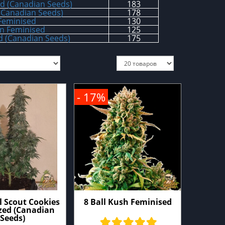
d (Canadian Seeds)
183
 (Canadian Seeds)
178
 Feminised
130
n Feminised
125
d (Canadian Seeds)
175
- 17%
l Scout Cookies
8 Ball Kush Feminised
zed (Canadian
Seeds)