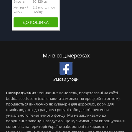
Висота:
90-120 см
Життєвий
2.5 місяці після
цикл:
посіву
ДО КОШИКА
Ми в соц.мережах
Умови угоди
Попередження:
Усі насіння конопель, представлені на сайті
budda-seeds.com (включаючи замовлення вроздріб та оптом),
продаються виключно як сувеніри для дорослих, корм для
птахів, додаток до раціону гризунів або для збереження
унікального генетичного фонду. Ми не закликаємо до
порушення закону. Нагадуємо, що культивація та вирощування
конопель на території України заборонені та караються