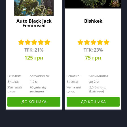
Auto Black Jack
Bishkek
Feminised
ТГК: 21%
ТГК: 23%
125 грн
75 грн
Генотип:
Sativa/Indica
Генотип:
Sativa/Indica
Висота:
1,2 м
Висота:
до 2 м
Життєвий
65 днів від
Життєвий
2,5-3 місяці
цикл:
насінини
цикл:
(Цвітіння)
ДО КОШИКА
ДО КОШИКА