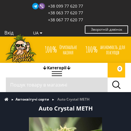
+38 099 77 620 77
+38 063 77 620 77
+38 067 77 620 77
Зворотній дзвінок
Вхід
UA
Оригінальне
анонімність для
100%
100%
насіння
покупців
Категорії
0
Автоквітучі сорти
Auto Crystal METH
Auto Crystal METH