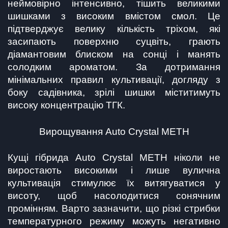
неймовірно інтенсивно, тішить великими 
шишками з високим вмістом смол. Це 
підтверджує велику кількість тріхом, які 
засипають поверхню суцвіть, грають 
діамантовим блиском на сонці і манять 
солодким ароматом. За дотримання 
мінімальних правил культивації, догляду з 
боку садівника, зрілі шишки міститимуть 
високу концентрацію ТГК.
Вирощування Auto Crystal METH
Кущі гібрида Auto Crystal METH ніколи не 
виростають високими і лише вулична 
культивація стимулює їх витягуватися у 
висоту, щоб насолодитися сонячним 
промінням. Варто зазначити, що різкі стрибки 
температурного режиму можуть негативно 