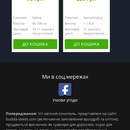
Генотип:
Sativa
Генотип:
Sativa/Indica
Висота:
90-100 см
Висота:
1-1,4 м
Життєвий
10-11 тижнів з
Життєвий
11 тижнів з
цикл:
проростання
цикл:
проростання
ДО КОШИКА
ДО КОШИКА
Ми в соц.мережах
Умови угоди
Попередження:
Усі насіння конопель, представлені на сайті
budda-seeds.com (включаючи замовлення вроздріб та оптом),
продаються виключно як сувеніри для дорослих, корм для
птахів, додаток до раціону гризунів або для збереження