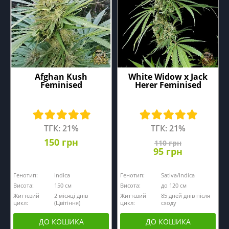
Afghan Kush
White Widow x Jack
Feminised
Herer Feminised
ТГК: 21%
ТГК: 21%
150 грн
110 грн
95 грн
Генотип:
Indica
Генотип:
Sativa/Indica
Висота:
150 см
Висота:
до 120 см
Життєвий
2 місяці днів
Життєвий
85 дней днів після
цикл:
(Цвітіння)
цикл:
сходу
ДО КОШИКА
ДО КОШИКА