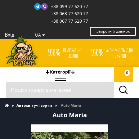
+38 099 77 620 77
+38 063 77 620 77
+38 067 77 620 77
Зворотній дзвінок
Вхід
UA
Оригінальне
анонімність для
100%
100%
насіння
покупців
Категорії
0
Автоквітучі сорти
Auto Maria
Auto Maria