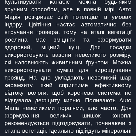
Культивувати канабіс можна будь-яким 
зручним способом, але в повній мірі Авто 
Марія розкриває свій потенціал в умовах 
індору. Цвітіння настає автоматично без 
втручання гровера, тому на етапі вегетації 
рослина має зміцніти та сформувати 
здоровий, міцний кущ. Для посадки 
використовують вазони невеликого розміру, 
які наповнюють живильним ґрунтом. Можна 
використовувати суміш для вирощування 
троянд. На дно укладають невеликий шар 
керамзиту, який сприятиме ефективному 
відтоку вологи, щоб коренева система не 
відчувала дефіциту кисню. Поливають Auto 
Maria невеликими порціями, але часто. Для 
формування великих шишок коноплі 
рекомендується підгодовувати, починаючи з 
етапа вегетації. Ідеально підійдуть мінеральні 