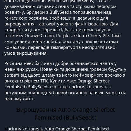
Auto Orange Sherbet Feminised (BullySeeds) – сорт з
домінуванням сативних генів та стрімким періодом
розвитку. Бридери з BullySeeds попрацювали над
генетикою рослини, зробивши її ідеальною для
вирощування – автоквітучою та фемінізованою. Для
створення цього гібрида сідбанк використовував
генетику Orange Cream, Purple Urkle та Cherry Pie. Таке
змішування генів зробило рослину стійкою до атаки
комахами, перепадів температур та несприятливих
умов вирощування.
Рослина невибаглива і добре розвивається навіть у
невмілих руках. Новачки та досвідчені гровери будуть у
захваті від цього штаму та його неймовірного врожаю з
високим рівнем ТГК. Купити Auto Orange Sherbet
Feminised (BullySeeds) та інше насіння конопель з
потужним родоводом і невибагливою вдачею можна на
нашому сайті.
Вирощування Auto Orange Sherbet
Feminised (BullySeeds)
Насіння конопель Auto Orange Sherbet Feminised