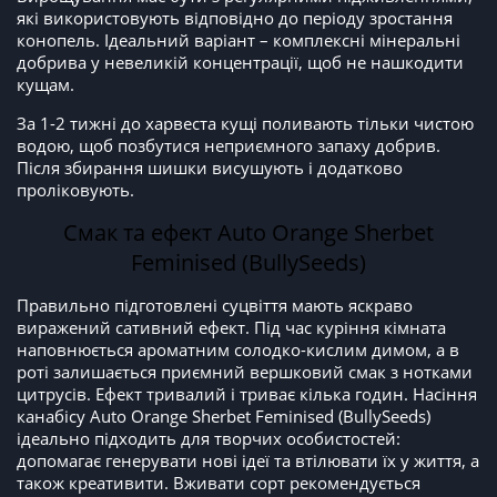
які використовують відповідно до періоду зростання
конопель. Ідеальний варіант – комплексні мінеральні
добрива у невеликій концентрації, щоб не нашкодити
кущам.
За 1-2 тижні до харвеста кущі поливають тільки чистою
водою, щоб позбутися неприємного запаху добрив.
Після збирання шишки висушують і додатково
проліковують.
Смак та ефект Auto Orange Sherbet
Feminised (BullySeeds)
Правильно підготовлені суцвіття мають яскраво
виражений сативний ефект. Під час куріння кімната
наповнюється ароматним солодко-кислим димом, а в
роті залишається приємний вершковий смак з нотками
цитрусів. Ефект тривалий і триває кілька годин. Насіння
канабісу Auto Orange Sherbet Feminised (BullySeeds)
ідеально підходить для творчих особистостей:
допомагає генерувати нові ідеї та втілювати їх у життя, а
також креативити. Вживати сорт рекомендується