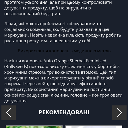
протягом усього дня, але при цьому контролювати
дозування продукту, щоб не вирушити в
незапланований бед-трип.
Люди, які мають проблеми зі спілкуванням та
соціальною комунікацією, будуть у захваті від цієї
марихуани. Навіть невелика кількість продукту робить
растамана розкутим та впевненим у собі.
Використання конопель з медичною метою
Насіння конопель Auto Orange Sherbet Feminised
(BullySeeds) показало високу ефективність у боротьбі з
хронічним стресом, тривожністю та втомою. Цей тип
марихуани можна використовувати у різний спосіб,
зокрема і через вейп, що підвищує ефективність
препарату. Використання марихуани на постійній
основі покращує стан людини, головне – контролювати
дозування.
РЕКОМЕНДОВАНІ