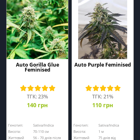
Auto Gorilla Glue
Auto Purple Feminised
Feminised
ТГК: 23%
ТГК: 21%
140 грн
110 грн
Генотип:
Sativa/Indica
Генотип:
Sativa/Indica
Висота:
70-110 см
Висота:
1 м
Життєвий
56 - 70 днів після
Життєвий
75 днів від