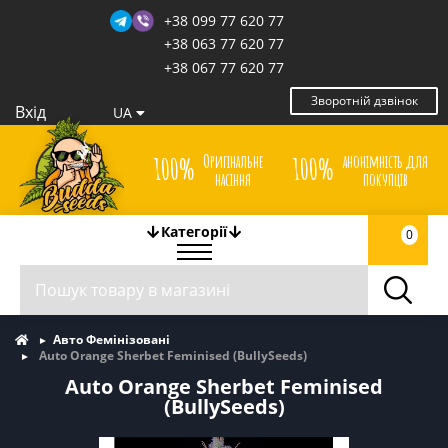
+38 099 77 620 77
+38 063 77 620 77
+38 067 77 620 77
Зворотній дзвінок
Вхід
UA
Оригінальне
анонімність для
100%
100%
насіння
покупців
Категорії
0
Авто Фемінізовані
Auto Orange Sherbet Feminised (BullySeeds)
Auto Orange Sherbet Feminised
(BullySeeds)