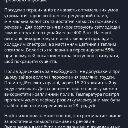
Посадки з перших днів вимагають оптимальних умов
утримання: гарне освітлення, регулярний полив,
мінімальна вологість та достатня кількість поживних
речовин. Для освітлення використовують світлодіодні
лампи потужністю щонайменше 400 Ватт. На етапі
вегетації використовують освітлювальні прилади з
холодним спектром, а з настанням цвітіння з теплим
спектром. Вологість не повинна перевищувати 55%,
при цьому цей показник можна поступово знижувати,
щоб покращити суцвіття.
Полив здійснюють за необхідності, не допускаючи при
цьому зайвої вологи і пересихання земляної грудки.
Полив здійснюють вранці, через 15-20 хвилин зайву
воду зливають. Для спрощення цього процесу можна
використати краплинний полив. Температура повітря
протягом усього періоду розвитку марихуани має бути
стабільною та не перевищувати 28 градусів.
Насіння конопель може повноцінно розвиватися лише
за достатньої кількості поживних речовин.
Вирощування має бути з регулярними підживленнями,