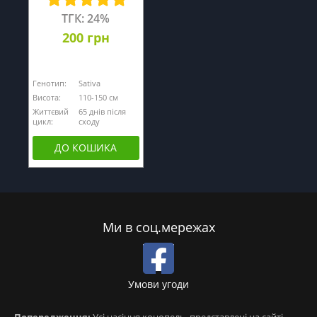
ТГК: 24%
200 грн
Генотип:
Sativa
Висота:
110-150 см
Життєвий
65 днів після
цикл:
сходу
ДО КОШИКА
Ми в соц.мережах
Умови угоди