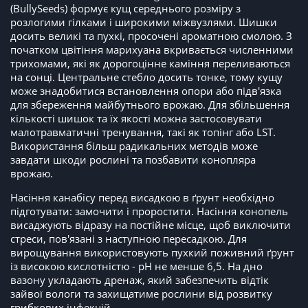
(BullySeeds) формує кущ середнього розміру з
розлогими гілками і широкими міжвузлями. Шишки
досить великі та пухкі, просочені ароматною смолою. З
початком цвітіння марихуана вкривається численними
трихомами, які як дорогоцінне каміння переливаються
на сонці. Центральне стебло досить тонке, тому кущу
може знадобитися встановлення опори або підв'язка
для збереження майбутнього врожаю. Для збільшення
кількості шишок та їх якості можна застосовувати
малотравматичні тренування, такі як топінг або LST.
Використання більш радикальних методів може
завдати шкоди рослині та позбавити конопляра
врожаю.
Насіння канабісу перед висадкою в ґрунт необхідно
підготувати: замочити і проростити. Насіння конопель
висаджують відразу на постійне місце, щоб виключити
стреси, пов'язані з наступною пересадкою. Для
вирощування використовують пухкий поживний ґрунт
із високою кислотністю - рН не менше 6,5. На дно
вазону укладають дренаж, який забезпечить відтік
зайвої вологи та захищатиме рослини від розвитку
грибкових інфекцій.