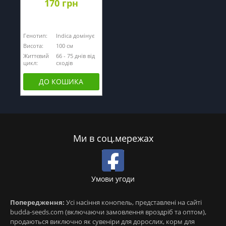
170 грн
Генотип:
Indica домінує
Висота:
100 cм
Життєвий
66 - 75 днів від
цикл:
сходів
ДО КОШИКА
Ми в соц.мережах
Умови угоди
Попередження:
Усі насіння конопель, представлені на сайті
budda-seeds.com (включаючи замовлення вроздріб та оптом),
продаються виключно як сувеніри для дорослих, корм для