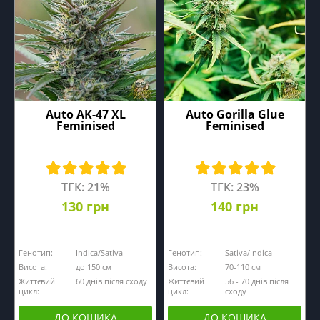
Auto AK-47 XL
Auto Gorilla Glue
Feminised
Feminised
ТГК: 21%
ТГК: 23%
130 грн
140 грн
Генотип:
Indica/Sativa
Генотип:
Sativa/Indica
Висота:
до 150 см
Висота:
70-110 см
Життєвий
60 днів після сходу
Життєвий
56 - 70 днів після
цикл:
цикл:
сходу
ДО КОШИКА
ДО КОШИКА