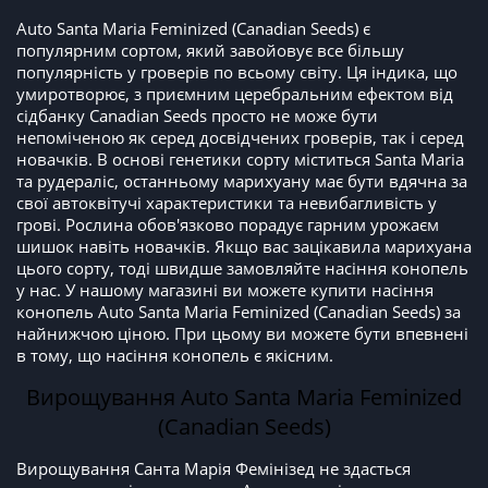
Auto Santa Maria Feminized (Canadian Seeds) є
популярним сортом, який завойовує все більшу
популярність у гроверів по всьому світу. Ця індика, що
умиротворює, з приємним церебральним ефектом від
сідбанку Canadian Seeds просто не може бути
непоміченою як серед досвідчених гроверів, так і серед
новачків. В основі генетики сорту міститься Santa Maria
та рудераліс, останньому марихуану має бути вдячна за
свої автоквітучі характеристики та невибагливість у
грові. Рослина обов'язково порадує гарним урожаєм
шишок навіть новачків. Якщо вас зацікавила марихуана
цього сорту, тоді швидше замовляйте насіння конопель
у нас. У нашому магазині ви можете купити насіння
конопель Auto Santa Maria Feminized (Canadian Seeds) за
найнижчою ціною. При цьому ви можете бути впевнені
в тому, що насіння конопель є якісним.
Вирощування Auto Santa Maria Feminized
(Canadian Seeds)
Вирощування Санта Марія Фемінізед не здасться