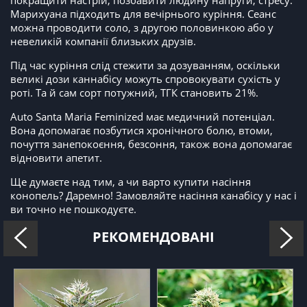
покращити настрій, позбавити людину напруги, стресу.
Марихуана підходить для вечірнього куріння. Сеанс
можна проводити соло, з другою половинкою або у
невеликій компанії близьких друзів.
Під час куріння слід стежити за дозуванням, оскільки
великі дози каннабісу можуть спровокувати сухість у
роті. Та й сам сорт потужний, ТГК становить 21%.
Auto Santa Maria Feminized має медичний потенціал.
Вона допомагає позбутися хронічного болю, втоми,
почуття занепокоєння, безсоння, також вона допомагає
відновити апетит.
Ще думаєте над тим, а чи варто купити насіння
конопель? Даремно! Замовляйте насіння канабісу у нас і
ви точно не пошкодуєте.
РЕКОМЕНДОВАНІ