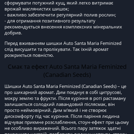
сформувати потужний кущ, який легко витримає
врожай маслянистих шишок;
- важливо забезпечити регулярний полив рослин;
- для отримання позитивного результату
рекомендується внесення комплексних мінеральних
добрив.
Перед вживанням шишки Auto Santa Maria Feminized
слід висушити та пролікувати. Так їхній аромат
розкриється повністю.
Смак та ефект Auto Santa Maria Feminized
(Canadian Seeds)
Шишки Auto Santa Maria Feminized (Canadian Seeds) – це
про шикарний аромат. Дим поєднує в собі цитрусові,
мокру землю та фрукти. Після куріння в роті растаману
залишається солодкий лавандовий післясмак, він
просто неймовірний. Дим м'який і не створює
дискомфорту під час куріння. Після паріння людина
відчуває приємне розслаблення, стоун-ефект при цьому
не особливо виражений. Всього пару затяжок здатні