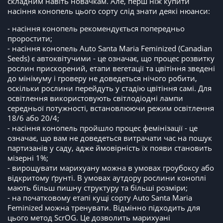
складним навіть новачкам. Але, перш ніж купити
насіння конопель цього сорту слід знати деякі нюанси:
- насіння конопель рекомендується попередньо
проростити;
- насіння конопель Auto Santa Maria Feminized (Canadian
Seeds) є автоквітучими - це означає, що процес розвитку
рослин прискорений, етапи вегетації та цвітіння зведені
до мінімуму і гроверу не доведеться нічого робити,
оскільки рослини перейдуть у стадію цвітіння самі. Для
освітлення використовують світлодіодні лампи
середньої потужності, встановлюючи режим освітлення
18/6 або 20/4;
- насіння конопель пройшло процес фемінізації - це
означає, що вам не доведеться витрачати час на пошук
партизанів у саду, адже ймовірність їх появи становить
мізерні 1%;
- вирощувати марихуану можна в умовах гроубоксу або
відкритому ґрунті. В умовах аутдору рослини коноплі
мають більш пишну структуру та більші розміри;
- на початковому етапі кущі сорту Auto Santa Maria
Feminized можна тренувати. Відмінно підходить для
цього метод ScrOG. Це дозволить марихуані