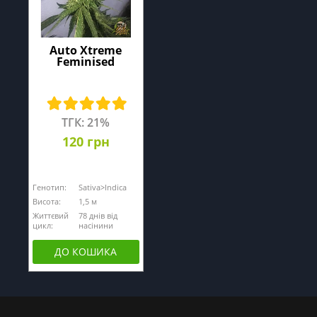
Auto Xtreme
Feminised
ТГК: 21%
120 грн
Генотип:
Sativa>Indica
Висота:
1,5 м
Життєвий
78 днів від
цикл:
насінини
ДО КОШИКА