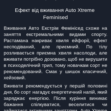
Ефект від вживання Auto Xtreme 
Feminised
Вживання Авто Екстрім Фемінісед схоже на 
заняття екстремальними видами спорту. 
Растамана накриває хвиля ейфорії, ефект 
несподіваний, але приємний. По тілу 
розливається приємна хвиля насолоди, але 
вживати потрібно дозовано, щоб не вирушити 
в психоделічний трип, тому новачкам сорт не 
рекомендований. Смак у шишок класичний, 
хейзовий.
Вживати рекомендується у першій половині 
дня, бо сорт нагадує енергетичний напій, який 
заряджає енергією. Після куріння виникає 
бажання спілкуватися, веселитися чи 
займатися активними заняттями. Auto Xtreme 