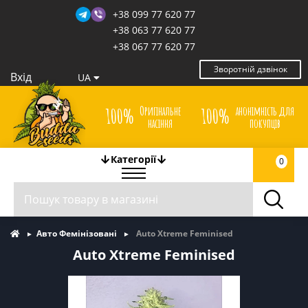
+38 099 77 620 77
+38 063 77 620 77
+38 067 77 620 77
Зворотній дзвінок
Вхід
UA
Оригінальне
анонімність для
100%
100%
насіння
покупців
Категорії
0
Авто Фемінізовані
Auto Xtreme Feminised
Auto Xtreme Feminised