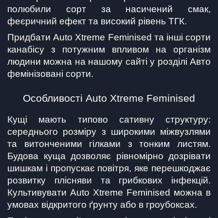
полюбили сорт за насичений смак, 
феєричний ефект та високий рівень ТГК.
Придбати Auto Xtreme Feminised та інші сорти 
канабісу з потужним впливом на організм 
людини можна на нашому сайті у розділі 
Авто 
фемінізовані
 сорти.
Особливості Auto Xtreme Feminised
Кущі мають типово сативну структуру: 
середнього розміру з широкими міжвузлями 
та витонченими гілками з тонким листям. 
Будова куща дозволяє рівномірно дозрівати 
шишкам і пропускає повітря, яке перешкоджає 
розвитку плісняви та грибкових інфекцій. 
Культивувати Auto Xtreme Feminised можна в 
умовах відкритого ґрунту або в гроубоксах.