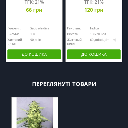
ТГК: 21%
ТГК: 21%
66 грн
120 грн
Генотип:
Sativa/Indica
Генотип:
Indica
Висота:
1 м
Висота:
150-200 см
Життєвий
90 днів
Життєвий
60 днів (Цвітіння)
цикл:
цикл:
ДО КОШИКА
ДО КОШИКА
ПЕРЕГЛЯНУТІ ТОВАРИ