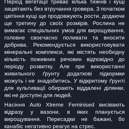
Період вегетації триває кілька тижнів і кущі 
зацвітають без втручання гровера. З початком 
цвітіння кущі ще продовжують рости, додаючи 
ще третину до своїх розмірів. Рослина не 
вимагає спеціальних умов для вирощування, 
головне своєчасно поливати та вносити 
добрива. Рекомендується використовувати 
мінеральні комплекси, які містять необхідну 
кількість поживних речовин відповідно до 
періоду розвитку. Але при використанні 
живильного ґрунту додаткові підкормки 
можуть і не знадобитись. У відкритому ґрунті 
для культивації обирають віддалені ділянки, 
які не доступні для людей.
Насіння Auto Xtreme Feminised висівають 
відразу у вазони, в яких планується 
вирощування. Пересадки не бажані, бо 
канабіс негативно реагує на стрес.