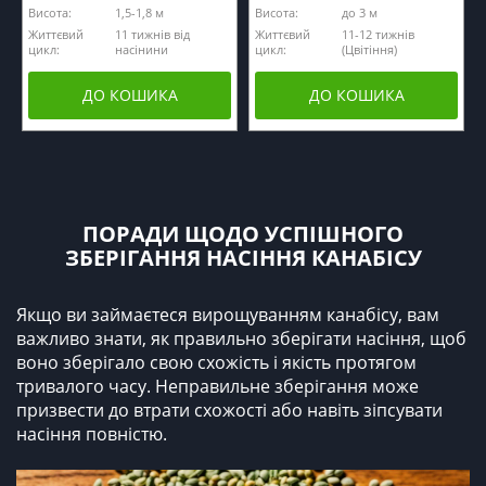
Висота:
1,5-1,8 м
Висота:
до 3 м
Життєвий
11 тижнів від
Життєвий
11-12 тижнів
цикл:
насінини
цикл:
(Цвітіння)
ДО КОШИКА
ДО КОШИКА
ПОРАДИ ЩОДО УСПІШНОГО
ЗБЕРІГАННЯ НАСІННЯ КАНАБІСУ
Якщо ви займаєтеся вирощуванням канабісу, вам
важливо знати, як правильно зберігати насіння, щоб
воно зберігало свою схожість і якість протягом
тривалого часу. Неправильне зберігання може
призвести до втрати схожості або навіть зіпсувати
насіння повністю.