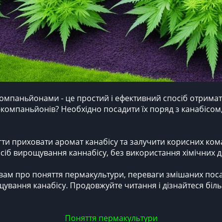
мпаньйонами - це простий і ефективний спосіб отримати
компаньйонів? Необхідно посадити їх поряд з канабісом
 приховати аромат канабісу та залучити корисних комах
іб вирощування каннабісу, без використання хімічних д
мо вам про поняття пермакультури, переваги змішаних по
ування канабісу. Продовжуйте читання і дізнайтеся біль
Поняття пермакультури