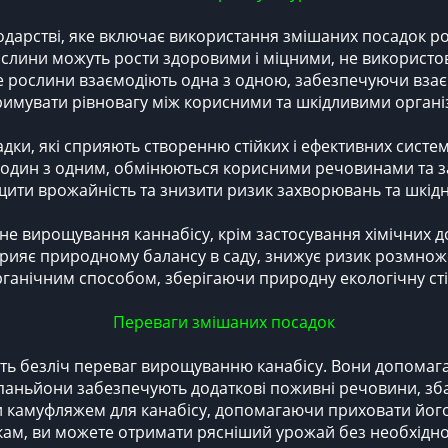
подарстві, яке включає використання змішаних посадок 
ослини можуть рости здоровими і міцними, не використов
е рослини взаємодіють одна з одною, забезпечуючи взаєм
тримувати рівновагу між корисними та шкідливими орган
адки, які сприяють створенню стійких і ефективних сист
один з одним, обмінюються корисними речовинами та заб
ити врожайність та знизити ризик захворювань та шкідн
 вирощування каннабісу, крім застосування хімічних до
рияє природному балансу в саду, знижує ризик розмножен
рганічним способом, зберігаючи природну екологічну сті
Переваги змішаних посадок
 безліч переваг вирощуванню канабісу. Вони допомагают
омпаньйони забезпечують додаткові поживні речовини, з
камуфляжем для канабісу, допомагаючи приховати його в
ам, ви можете отримати рясніший урожай без необхіднос