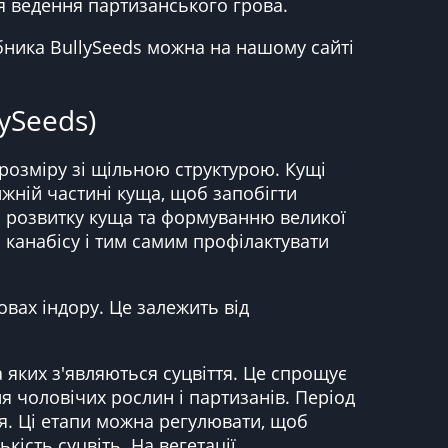
я ведення партизанського грова.
обника BullySeeds можна на нашому сайті
ySeeds)
 розміру зі щільною структурою. Кущі
жній частині куща, щоб запобігти
ь розвитку куща та формуванню великої
и канабісу і тим самим профілактувати
вах індору. Це залежить від
 яких з'являються суцвіття. Це спрощує
ня чоловічих рослин і партизанів. Період
ння. Ці етапи можна регулювати, щоб
ість суцвіть. На вегетації