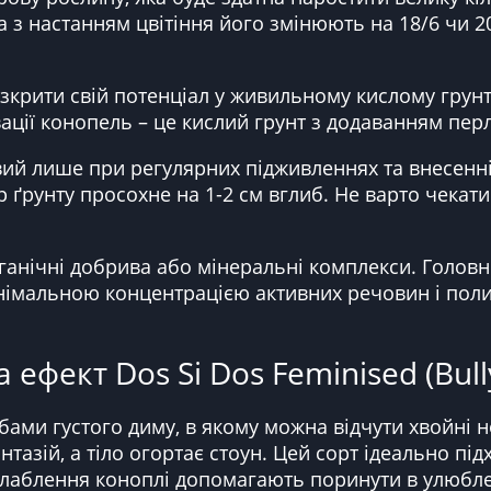
 з настанням цвітіння його змінюють на 18/6 чи 2
крити свій потенціал у живильному кислому грунті
вації конопель – це кислий грунт з додаванням пер
й лише при регулярних підживленнях та внесенні 
 ґрунту просохне на 1-2 см вглиб. Не варто чекат
.
ганічні добрива або мінеральні комплекси. Головн
німальною концентрацією активних речовин і полив
 ефект Dos Si Dos Feminised (Bul
бами густого диму, в якому можна відчути хвойні но
тазій, а тіло огортає стоун. Цей сорт ідеально пі
слаблення коноплі допомагають поринути в улюбле