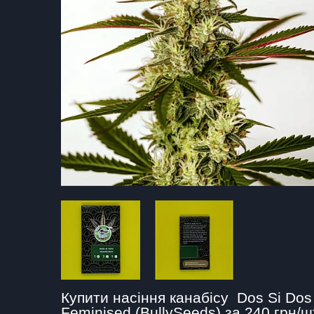
Купити насіння канабісу  Dos Si Dos 
Feminised (BullySeeds) за 240 грн/ш