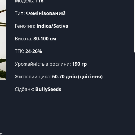
Модель:
116
Тип:
Фемінізований
Генотип:
Indica/Sativa
Висота:
80-100 см
ТГК:
24-26%
Урожайність з рослини:
190 гр
Життєвий цикл:
60-70 днів (цвітіння)
Сідбанк:
BullySeeds
т.