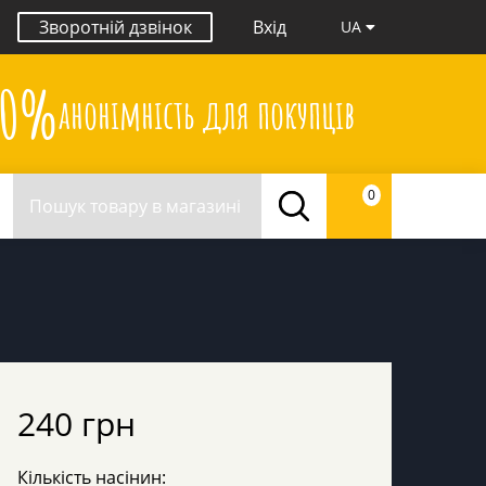
Зворотній дзвінок
Вхід
UA
00%
анонімність для покупців
0
240 грн
Кількість насінин: