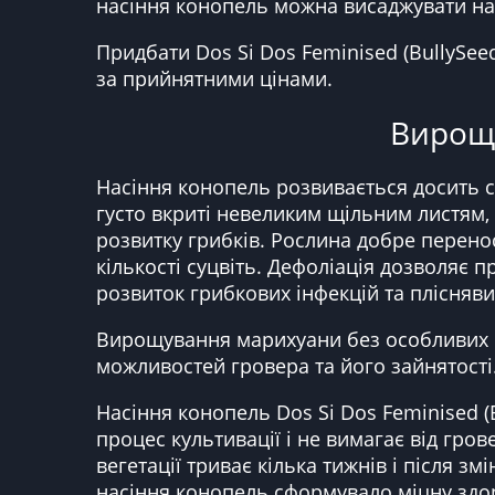
насіння конопель можна висаджувати на 
Придбати Dos Si Dos Feminised (BullySee
за прийнятними цінами.
Вирощу
Насіння конопель розвивається досить с
густо вкриті невеликим щільним листям,
розвитку грибків. Рослина добре перено
кількості суцвіть. Дефоліація дозволяє 
розвиток грибкових інфекцій та плісняви
Вирощування марихуани без особливих пр
можливостей гровера та його зайнятості
Насіння конопель Dos Si Dos Feminised (
процес культивації і не вимагає від гров
вегетації триває кілька тижнів і після з
насіння конопель сформувало міцну здоро