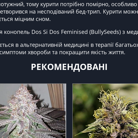
 потужний, тому курити потрібно помірно, особлив
ретворився на несподіваний бед-трип. Курити мож
ється міцним сном.
 конопель Dos Si Dos Feminised (BullySeeds) з м
ться в альтернативній медицині в терапії багатьо
симптоми хвороби та покращити якість життя.
РЕКОМЕНДОВАНІ