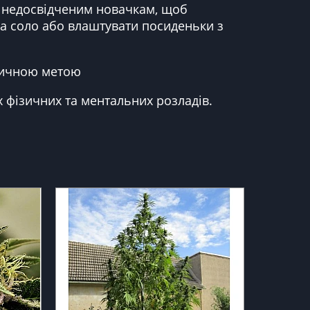
о недосвідченим новачкам, щоб
на соло або влаштувати посиденьки з
едичною метою
х фізичних та ментальних розладів.