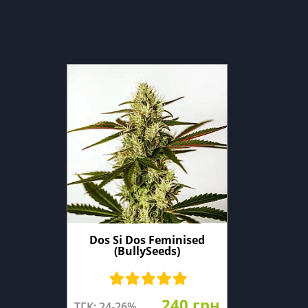
Dos Si Dos Feminised
(BullySeeds)
240 грн
ТГК: 24-26%