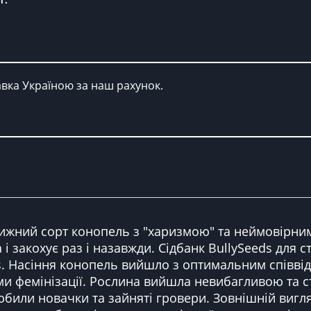
авка Україною за наш рахунок.
вовижний сорт конопель з "харизмою" та неймовірн
і закохує раз і назавжди. Сідбанк BullySeeds для 
ies. Насіння конопель вийшло з оптимальним співві
ами фемінізації. Рослина вийшла невибагливою та с
любили новачки та зайняті гровери. Зовнішній вигл