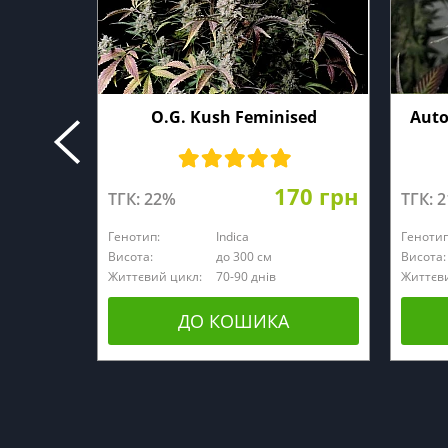
O.G. Kush Feminised
Auto
170 грн
ТГК: 22%
ТГК: 
Генотип:
Indica
Генотип
Висота:
до 300 см
Висота:
Життєвий цикл:
70-90 днів
Життєви
ДО КОШИКА