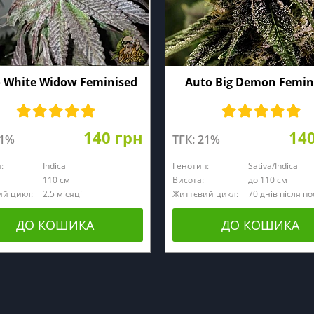
 White Widow Feminised
Auto Big Demon Femin
140 грн
14
21%
ТГК: 21%
:
Indica
Генотип:
Sativa/Indica
110 см
Висота:
до 110 см
й цикл:
2.5 місяці
Життєвий цикл:
70 днів після по
ДО КОШИКА
ДО КОШИКА