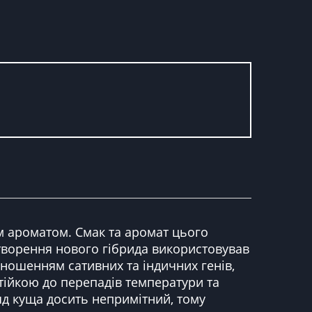
им ароматом. Смак та аромат цього
створення нового гібрида використовував
дношенням сативних та індичних генів,
тійкою до перепадів температури та
яд куща досить непримітний, тому