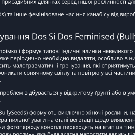
присадибних ділянках серед іншої рослинності дл
ds) та інше фемінізоване насіння канабісу від вир
вання Dos Si Dos Feminised (Bull
трімко і формує типові індичні ялинки невеликого
 яке періодично необхідно видаляти, особливо в ни
сить малотравматичні тренування, які сприятимут
проникати сонячному світлу та повітрю у всі частин
.
облем відбувається у відкритому ґрунті або в умо
.
BullySeeds) формують виключно жіночі рослини, на
ера пильної уваги на етапі вегетації щодо виявлен
міни фотоперіоду коноплі переходять на етап цвіті
ву рослину, яка буде здатна наростити велику кільк