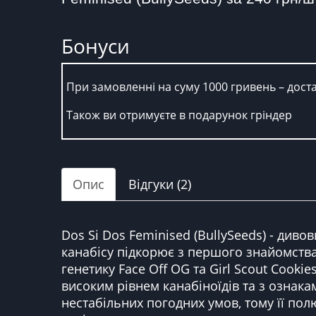
Бонуси
При замовленні на суму 1000 гривень – дост
Також ви отримуєте в подарунок гріндер
Опис
Відгуки (2)
Dos Si Dos Feminised (BullySeeds) - ди
канабісу підкорює з першого знайомства 
генетику Face Off OG та Girl Scout Cook
високим рівнем канабіноїдів та з ознак
нестабільних погодних умов, тому її по