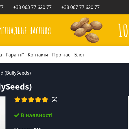
77
+38 063 77 620 77
+38 067 77 620 77
1
игінальне насіння
а
Гарантії
Контакти
Про нас
Блог
d (BullySeeds)
lySeeds)
(2)
В наявності