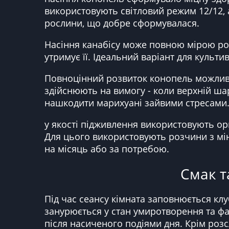
використовують світловий режим 12/12, а
рослини, що добре сформувалася.
Насіння канабісу може повною мірою роз
утримує її. Ідеальний варіант для культи
Повноцінний розвиток конопель можливи
здійснюють на вимогу - коли верхній шар
нашкодити марихуані зайвими стресами
у якості підживлення використовують ор
Для цього використовують розчини з мі
на місяць або за потребою.
Смак та
Під час сеансу кімната заповнюється клу
занурюється у стан умиротворення та фан
після насиченого подіями дня. Крім роз