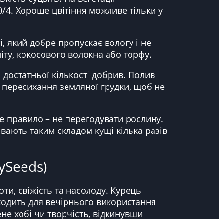
0/4. Хороше цвітіння можливе тільки у
, який добре пропускає вологу і не
літу, кокосового волокна або торфу.
достатньої кількості добрив. Полив
и пересихання земляної грудки, щоб не
е правило – не перегодувати рослину.
ають таким складом кущі кілька разів
lySeeds)
ти, свіжість та насолоду. Курець
дходить для вечірнього використання
не хобі чи творчість, відкинувши