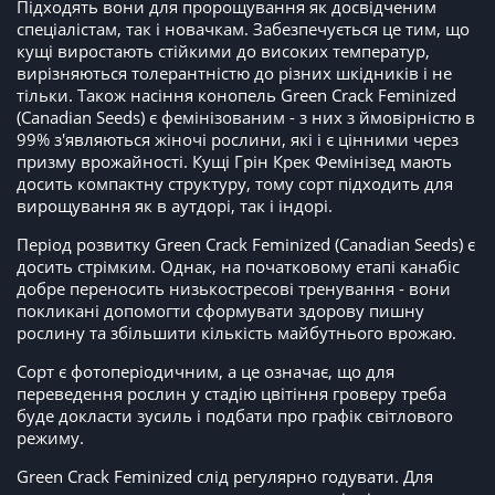
Підходять вони для пророщування як досвідченим
спеціалістам, так і новачкам. Забезпечується це тим, що
кущі виростають стійкими до високих температур,
вирізняються толерантністю до різних шкідників і не
тільки. Також насіння конопель Green Crack Feminized
(Canadian Seeds) є фемінізованим - з них з ймовірністю в
99% з'являються жіночі рослини, які і є цінними через
призму врожайності. Кущі Грін Крек Фемінізед мають
досить компактну структуру, тому сорт підходить для
вирощування як в аутдорі, так і індорі.
Період розвитку Green Crack Feminized (Canadian Seeds) є
досить стрімким. Однак, на початковому етапі канабіс
добре переносить низькостресові тренування - вони
покликані допомогти сформувати здорову пишну
рослину та збільшити кількість майбутнього врожаю.
Сорт є фотоперіодичним, а це означає, що для
переведення рослин у стадію цвітіння гроверу треба
буде докласти зусиль і подбати про графік світлового
режиму.
Green Crack Feminized слід регулярно годувати. Для