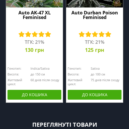
Auto AK-47 XL
Auto Durban Poison
Feminised
Feminised
ТГК: 21%
ТГК: 21%
130 грн
125 грн
Генотип:
Indica/Sativa
Генотип:
Sativa
Висота:
до 150 см
Висота:
до 100 см
Життєвий
60 днів після сходу
Життєвий
75 днів після сходу
цикл:
цикл:
ДО КОШИКА
ДО КОШИКА
ПЕРЕГЛЯНУТІ ТОВАРИ