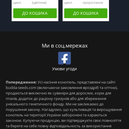
цикл:
(цвітіння)
цикл:
проростання
ДО КОШИКА
ДО КОШИКА
Ми в соц.мережах
Умови угоди
Попередження:
Усі насіння конопель, представлені на сайті
budda-seeds.com (включаючи замовлення вроздріб та оптом),
продаються виключно як сувеніри для дорослих, корм для
птахів, додаток до раціону гризунів або для збереження
унікального генетичного фонду. Ми не закликаємо до
порушення закону. Нагадуємо, що культивація та вирощування
конопель на території України заборонені та караються
законом. Купуючи продукцію, ви підтверджуєте своє повноліття
та берете на себе повну відповідальность за використання