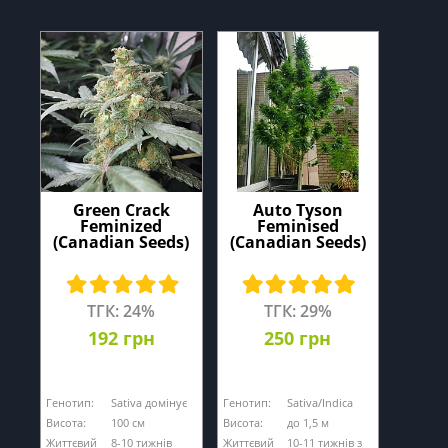
Green Crack
Auto Tyson
Feminized
Feminised
(Canadian Seeds)
(Canadian Seeds)
ТГК: 24%
ТГК: 29%
192 грн
250 грн
Генотип:
Sativa домінує
Генотип:
Sativa/Indica
Висота:
100 cм
Висота:
до 1,5 м
Життєвий
8-10 тижнів
Життєвий
10-11 тижнів з