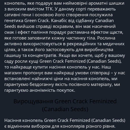
конопель, яке подарує вам неймовірні ароматні шишки
з високим вмістом ТГК. У даному сорті переважають
сативні гени і основою його створення послужила
генетика Green Crack. Канабіс від сідбанку Canadian
Seeds вийшов справді яскравим, він має насичений
смак і ефект паління порадує растамана ефектом щастя,
яке готове заповнити кожну частинку тіла. Рослина
активно використовується в рекреаційних та медичних
цілях, а також його застосовують для виробництва
гашишу та концентратів. Якщо ви хочете, щоб у вашому
саду росли кущі Green Crack Feminized (Canadian Seeds),
то найкраще купити насіння конопель у нас. Наш
магазин пропонує вам найкращі умови співпраці – у нас
встановлені найнижчі ціни на насіння конопель, ми
гарантуємо бездоганну якість посівного матеріалу, ми
гарантуємо анонімність покупок.
Вирощування Green Crack Feminized
(Canadian Seeds)
Насіння конопель Green Crack Feminized (Canadian Seeds)
є відмінним вибором для коноплярів різного рівня.