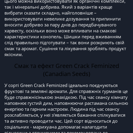
цього можна використовувати як органічні комплекси,
так і мінеральні добрива. Який з варіантів краще
вибрати сказати складно, найголовніше –
використовувати невелике дозування та припинити
вносити добриво за пару днів до передбачуваного
харвесту, оскільки воно може впливати на смакові
характеристики конопель. Шишки перед вживанням
слід правильно підготувати – так вони розкриють свій
смак та аромат. Сушіння та лікування зроблять продукт
якісним.
Смак та ефект Green Crack Feminized
(Canadian Seeds)
У сорті Green Crack Feminized ідеально поєднуються
фруктові та земляні аромати. Для справжніх гурманів це
буде справжнісінькою знахідкою. Під час сеансу кімнату
наповнює густий дим, наповнюючи растамана сильною
енергією та гарним настроєм. Людина під час сеансу
розслабляється, у неї з'являється бажання спілкуватися
та активно проводити час. Цей сорт відноситься до
соціальних - марихуана допомагає налагодити
відносини з оточуючими та рекомендована до