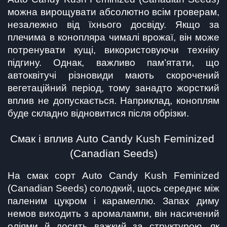
можна вирощувати абсолютно всім гроверам, 
незалежно від їхнього досвіду. Якщо за 
плечима в конопляра чималі врожаї, він може 
потренувати кущі, використовуючи техніку 
підгину. Однак, важливо пам’ятати, що 
автоквітучі різновиди мають скорочений 
вегетаційний період, тому занадто жорсткий 
вплив не допускається. Наприклад, коноплям 
буде складно відновитися після обрізки.
Смак і вплив Auto Candy Kush Feminized 
(Canadian Seeds)
На смак сорт Auto Candy Kush Feminized 
(Canadian Seeds) солодкий, щось середнє між 
паленим цукром і карамеллю. Запах диму 
немов виходить з аромалампи, він насичений 
оліями й досить важкий за структурою, як 