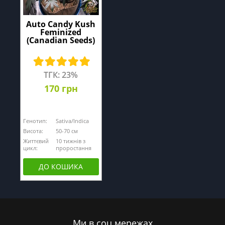
Auto Candy Kush
Feminized
(Canadian Seeds)
ТГК: 23%
170 грн
Генотип:
Sativa/Indica
Висота:
50-70 см
Життєвий
10 тижнів з
цикл:
проростання
ДО КОШИКА
Ми в соц.мережах