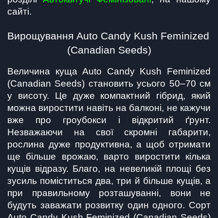
сайті.
Вирощування Auto Candy Kush Feminized 
(Canadian Seeds)
Величина куща Auto Candy Kush Feminized 
(Canadian Seeds) становить усього 50–70 см 
у висоту. Це дуже компактний гібрид, який 
можна виростити навіть на балконі, не кажучи 
вже про гроубокси і відкритий ґрунт. 
Незважаючи на свої скромні габарити, 
рослина дуже продуктивна, а щоб отримати 
ще більше врожаю, варто виростити кілька 
кущів відразу. Благо, на невеликій площі без 
зусиль поміститься два, три й більше кущів, а 
при правильному розташуванні, вони не 
будуть заважати розвитку один одного. Сорт 
Auto Candy Kush Feminized (Canadian Seeds) 