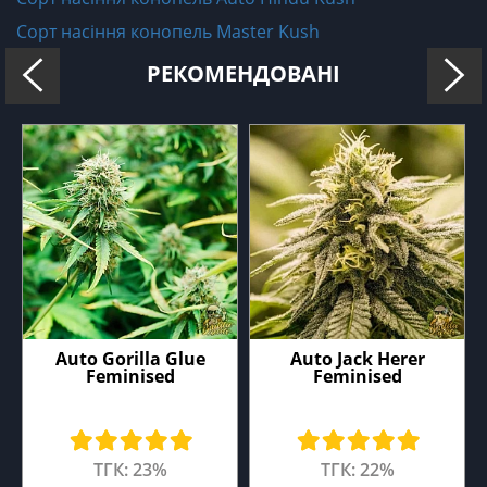
Сорт насіння конопель Master Kush
РЕКОМЕНДОВАНІ
Auto Gorilla Glue
Auto Jack Herer
Feminised
Feminised
ТГК: 23%
ТГК: 22%