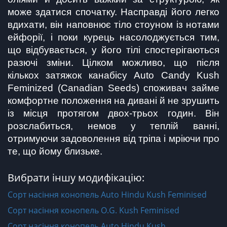
може здатися спочатку. Насправді його легко 
вдихати, він наповнює тіло стоуном із нотами 
ейфорії, і поки курець насолоджується тим, 
що відбувається, у його тілі спостерігаються 
разючі зміни. Цілком можливо, що після 
кількох затяжок канабісу Auto Candy Kush 
Feminized (Canadian Seeds) споживач займе 
комфортне положення на дивані й не зрушить 
із місця протягом двох-трьох годин. Він 
розслабиться, немов у теплій ванні, 
отримуючи задоволення від тріпа і мріючи про 
те, що йому близьке.
Вибрати іншу модифікацію:
Сорт насіння конопель Auto Hindu Kush Feminised
Сорт насіння конопель O.G. Kush Feminised
Сорт насіння конопель Auto Hindu Kush