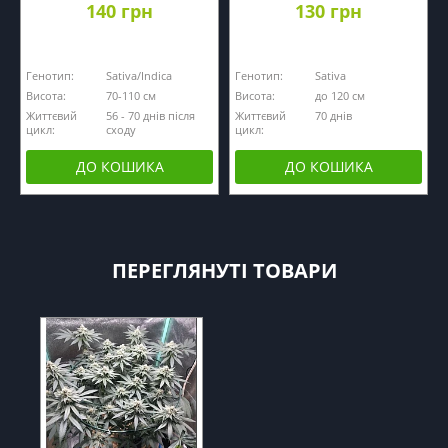
140 грн
130 грн
Генотип:
Sativa/Indica
Генотип:
Sativa
Висота:
70-110 см
Висота:
до 120 см
Життєвий
56 - 70 днів після
Життєвий
70 днів
цикл:
сходу
цикл:
ДО КОШИКА
ДО КОШИКА
ПЕРЕГЛЯНУТІ ТОВАРИ