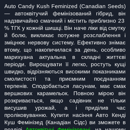
Auto Candy Kush Feminized (Canadian Seeds) 
— автоквітучий фемінізований гібрид, він 
надзвичайно смачний і містить приблизно 23 
% ТГК у кожній шишці. Він наче ліки від смутку 
й болю, викликає потужне розслаблення і 
зміцнює нервову систему. Ефективно знімає 
втому, що накопичилася за день, особливо 
марихуана актуальна в складні життєві 
періоди. Вирощувати її легко, ростуть кущі 
швидко, відрізняються високими показниками 
смолистості та приємним поєднанням 
терпенів. Сподобається ласунам, має смак 
вершкових карамельок. Повною мірою він 
розкривається, якщо садівник не тільки 
висушив урожай, а і приділив час 
проліковуванню. Купити насіння Авто Кенді 
Куш Фемінізед (Канадіан Сідс) ви зможете в 
розділі 
Автоквітучі Фемінізовані
, на нашому 