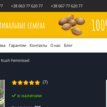
77
+38 063 77 620 77
+38 067 77 620 77
10
гинальные семена
вка
Гарантии
Контакты
О нас
Блог
 Kush Feminised
(7)
в наличии