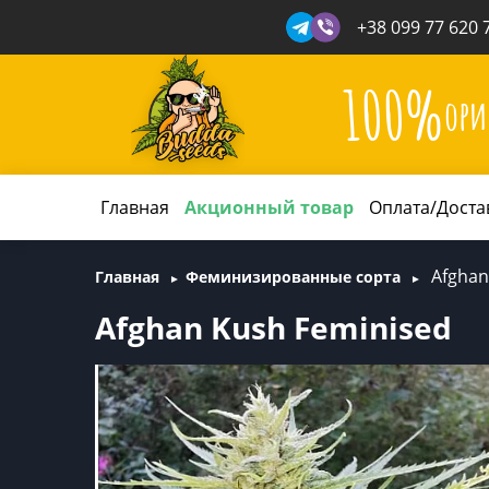
+38 099 77 620 
100%
ори
Главная
Акционный товар
Оплата/Доста
Afghan
Главная
Феминизированные сорта
Afghan Kush Feminised