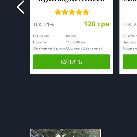
120 грн
ТГК: 21%
ТГК: 
Генотип:
Indica
Генотип
Высота:
150-200 см
Высота:
Жизненный цикл:
60 дней (Цветение)
Жизнен
КУПИТЬ