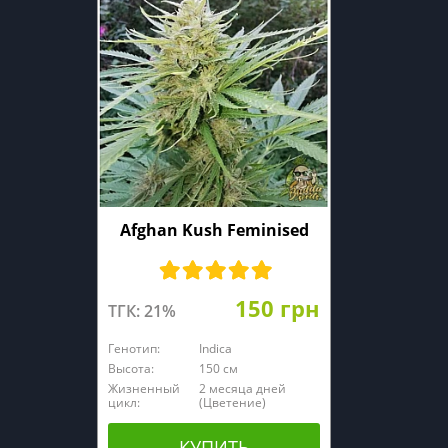
Afghan Kush Feminised
150 грн
ТГК: 21%
Генотип:
Indica
Высота:
150 см
Жизненный
2 месяца дней
цикл:
(Цветение)
КУПИТЬ