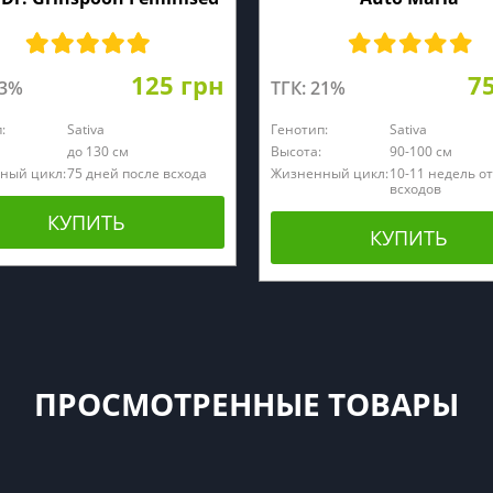
125 грн
7
23%
ТГК: 21%
:
Sativa
Генотип:
Sativa
до 130 см
Высота:
90-100 см
ный цикл:
75 дней после всхода
Жизненный цикл:
10-11 недель от
всходов
КУПИТЬ
КУПИТЬ
ПРОСМОТРЕННЫЕ ТОВАРЫ