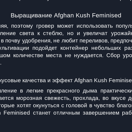
Выращивание Afghan Kush Feminised
няя, поэтому гровер может использовать попул
пление света к стеблю, но и увеличат урожайн
 почву удобрения, не любит переливов, предпочи
льтивации подойдет контейнер небольших разм
шом количестве места не нуждается. Сбор уро
.
кусовые качества и эффект Afghan Kush Feminis
пление в легкие прекрасного дыма практически
ется морозная свежесть, прохлада, во вкусе 
орые хотят окунуться с головой в чувство благо
 Feminised станет отличным завершением рабо