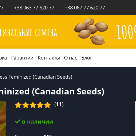
77
+38 063 77 620 77
+38 067 77 620 77
10
гинальные семена
вка
Гарантии
Контакты
О нас
Блог
ess Feminized (Canadian Seeds)
inized (Canadian Seeds)
(11)
в наличии