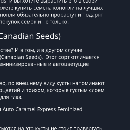
eds и вы хотите вырастить его в своей
можете купить семена конопли на лучших
онопли обязательно прорастут и подарят
окупок семок и не только.
Canadian Seeds)
тве? И в том, и в другом случае
(Canadian Seeds). Этот сорт отличается
 феминизированные и автоцветущие
иво, по внешнему виду кусты напоминают
оцветий и трихом, которые густым слоем
для глаз.
uto Caramel Express Feminized
мотря на это кусты не стоит подвергать