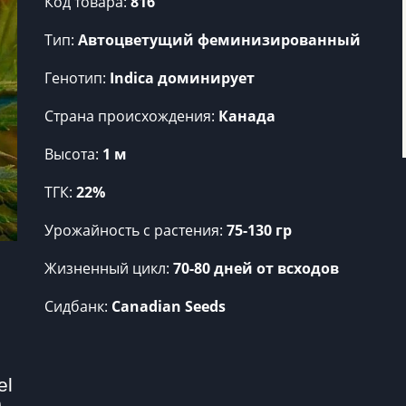
Код товара:
816
Тип:
Автоцветущий феминизированный
Генотип:
Indica доминирует
Страна происхождения:
Канада
Высота:
1 м
ТГК:
22%
Урожайность c растения:
75-130 гр
Жизненный цикл:
70-80 дней от всходов
Сидбанк:
Canadian Seeds
l 
 