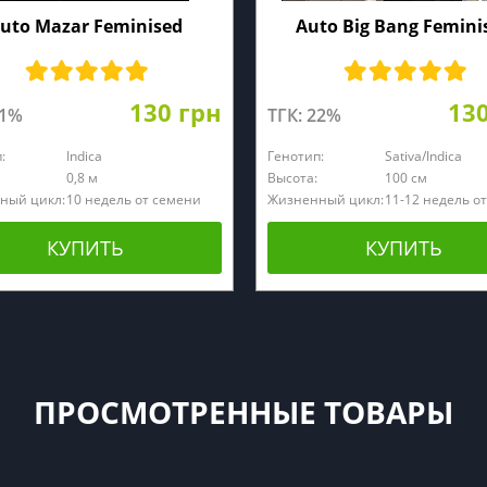
uto Mazar Feminised
Auto Big Bang Femini
130 грн
13
21%
ТГК: 22%
:
Indica
Генотип:
Sativa/Indica
0,8 м
Высота:
100 см
ный цикл:
10 недель от семени
Жизненный цикл:
11-12 недель о
КУПИТЬ
КУПИТЬ
ПРОСМОТРЕННЫЕ ТОВАРЫ