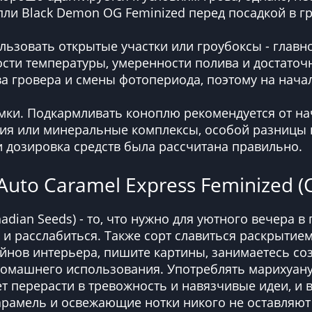
ли Black Demon OG Feminized перед посадкой в гр
льзовать открытые участки или гроубоксы - глав
ости температуры, умеренности полива и достаточ
ва гровера и смены фотопериода, поэтому на нача
мки. Подкармливать коноплю рекомендуется от на
ия или минеральные комплексы, особой разницы н
 и дозировка средств была рассчитана правильно.
Auto Caramel Express Feminized (
nadian Seeds) - то, что нужно для уютного вечера в
и расслабиться. Также сорт славиться раскрытием
йнов интерьера, пишите картины, занимаетесь со
 домашнего использования. Употреблять марихуану
ет перерасти в тревожность и навязчивые идеи, и
арамель и освежающие нотки никого не оставляют