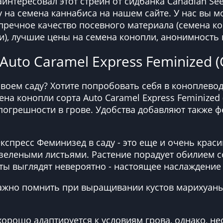
аинтересовал этот стрейн от сидбанка Canadian Se
у на семена каннабиса на нашем сайте. У нас вы 
упречное качество посевного материала (семена к
, лучшие цены на семена конопли, анонимность п
to Caramel Express Feminized (
оем саду? Хотите попробовать себя в коноплеводс
на конопли сорта Auto Caramel Express Feminized 
 погрешности в грове. Удобства добавляют также
кспресс Феминизед в саду - это еще и очень крас
зелеными листьями. Растение порадует обилием с
сты выглядят невероятно - настоящее наслаждение 
жно помнить при выращивании кустов марихуаны A
хорошо адаптируется к условиям грова, однако, нес