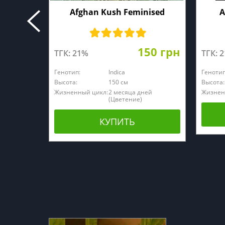
Afghan Kush Feminised
A
150 грн
ТГК: 21%
ТГК: 
Генотип:
Indica
Генотип
Высота:
150 см
Высота:
Жизненный цикл:
2 месяца дней
Жизнен
(Цветение)
КУПИТЬ