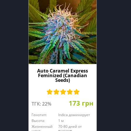
Auto Caramel Express
Feminized (Canadian
Seeds)
173 грн
ТГК: 22%
Генотип:
Indica доминирует
Высота:
1 м
Жизненный
70-80 дней от
цикл:
всходов