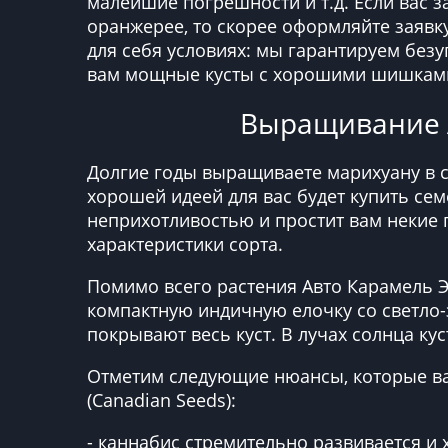
малейшие погрешности и т.д. Если вас з
оранжерее, то скорее оформляйте заявк
для себя условиях: мы гарантируем без
вам мощные кусты с хорошими шишками)
Выращивание Au
Долгие годы выращиваете марихуану в св
хорошей идеей для вас будет купить семе
неприхотливостью и простит вам некие
характеристики сорта.
Помимо всего растения Авто Карамель Э
компактную индичную елочку со светло-
покрывают весь куст. В лучах солнца ку
Отметим следующие нюансы, которые ва
(Canadian Seeds):
- каннабис стремительно развивается и 