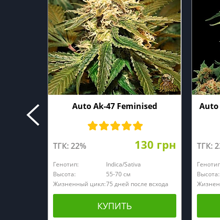
Auto Ak-47 Feminised
Auto
130 грн
ТГК: 22%
ТГК: 
Генотип:
Indica/Sativa
Генотип
Высота:
55-70 см
Высота:
Жизненный цикл:
75 дней после всхода
Жизнен
КУПИТЬ