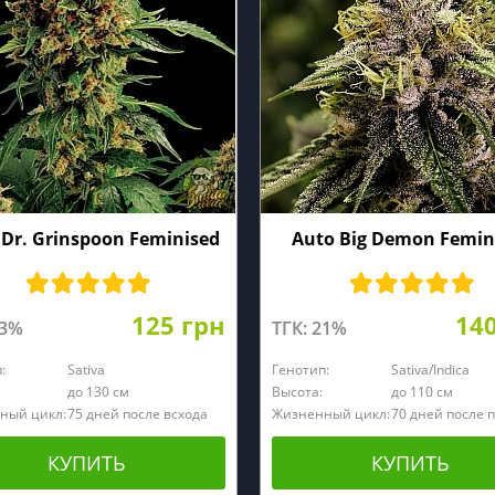
 Dr. Grinspoon Feminised
Auto Big Demon Femin
125 грн
14
23%
ТГК: 21%
:
Sativa
Генотип:
Sativa/Indica
до 130 см
Высота:
до 110 см
ный цикл:
75 дней после всхода
Жизненный цикл:
70 дней после 
КУПИТЬ
КУПИТЬ