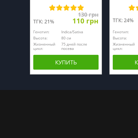
130 грн
110 грн
ТГК: 24%
ТГК: 21%
Генотип:
Indica/Sativa
Генотип:
Высота:
80 см
Высота:
Жизненный
75 дней после
Жизненный
цикл:
посева
цикл:
КУПИТЬ