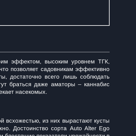
оим эффектом, высоким уровнем ТГК, 
то позволяет садовникам эффективно 
ы, достаточно всего лишь соблюдать 
гут браться даже аматоры – каннабис 
кает насекомых.   
й всхожестью, из них вырастают кусты 
о. Достоинство сорта Auto Alter Ego 
и блестящие показатели урожайности в 