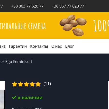
77
+38 063 77 620 77
+38 067 77 620 77
10
гинальные семена
вка
Гарантии
Контакты
О нас
Блог
ter Ego Feminised
(11)
в наличии