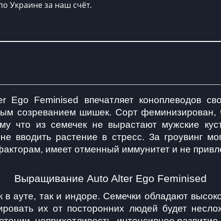
по Украине за наш счёт.
ter Ego Feminised впечатляет коноплеводов св
рым созреванием шишек. Сорт феминизирован, ч
му что из семечек не вырастают мужские куст
е вводить растение в стресс. За гроувинг мо
акторам, имеет отменный иммунитет и не привле
Выращивание Auto Alter Ego Feminised
 в ауте, так и индоре. Семечки обладают высоко
ировать их от посторонних людей будет несложн
етении, неприхотливость, интенсивное развитие 