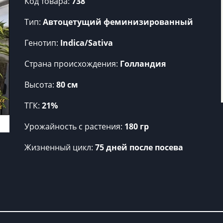
Код товара:
738
Тип:
Автоцетущий феминизированный
Генотип:
Indica/Sativa
Страна происхождения:
Голландия
Высота:
80 см
ТГК:
21%
Урожайность c растения:
180 гр
Жизненный цикл:
75 дней после посева