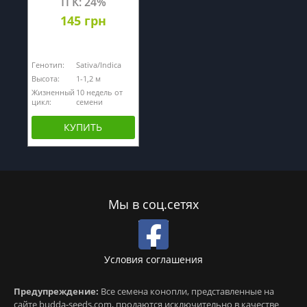
ТГК: 24%
145 грн
Генотип:
Sativa/Indica
Высота:
1-1,2 м
Жизненный
10 недель от
цикл:
семени
КУПИТЬ
Мы в соц.сетях
Условия соглашения
Предупреждение:
Все семена конопли, представленные на
сайте budda-seeds.com, продаются исключительно в качестве