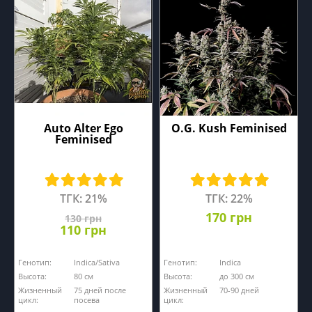
Auto Alter Ego
O.G. Kush Feminised
Feminised
ТГК: 21%
ТГК: 22%
170 грн
130 грн
110 грн
Генотип:
Indica/Sativa
Генотип:
Indica
Высота:
80 см
Высота:
до 300 см
Жизненный
75 дней после
Жизненный
70-90 дней
цикл:
посева
цикл: