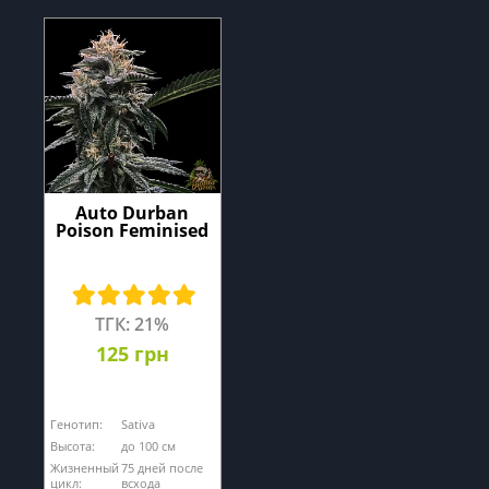
Auto Durban
Poison Feminised
ТГК: 21%
125 грн
Генотип:
Sativa
Высота:
до 100 см
Жизненный
75 дней после
цикл:
всхода