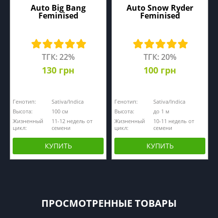
Auto Big Bang
Auto Snow Ryder
Feminised
Feminised
ТГК: 22%
ТГК: 20%
130 грн
100 грн
Генотип:
Sativa/Indica
Генотип:
Sativa/Indica
Высота:
100 см
Высота:
до 1 м
Жизненный
11-12 недель от
Жизненный
10-11 недель от
цикл:
семени
цикл:
семени
КУПИТЬ
КУПИТЬ
ПРОСМОТРЕННЫЕ ТОВАРЫ