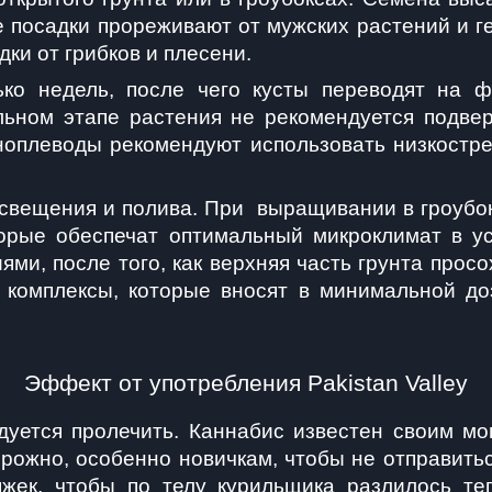
 посадки прореживают от мужских растений и г
и от грибков и плесени.
ько недель, после чего кусты переводят на 
льном этапе растения не рекомендуется подвер
ноплеводы рекомендуют использовать низкостре
освещения и полива. При  выращивании в гроубо
торые обеспечат оптимальный микроклимат в ус
и, после того, как верхняя часть грунта просо
комплексы, которые вносят в минимальной доз
Эффект от употребления Pakistan Valley
уется пролечить. Каннабис известен своим м
торожно, особенно новичкам, чтобы не отправить
тяжек, чтобы по телу курильщика разлилось те