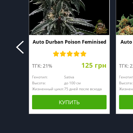
Auto Durban Poison Feminised
Auto
125 грн
ТГК: 21%
ТГК: 
Генотип:
Sativa
Генотип
Высота:
до 100 см
Высота:
Жизненный цикл:
75 дней после всхода
Жизнен
КУПИТЬ