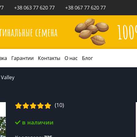
77
+38 063 77 620 77
+38 067 77 620 77
10
гинальные семена
вка
Гарантии
Контакты
О нас
Блог
 Valley
(10)
в наличии