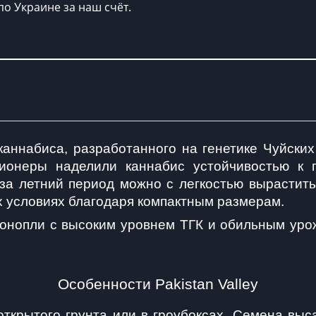
по Украине за наш счёт.
ь каннабиса, разработанного на генетике Чуйски
ионеры наделили каннабис устойчивостью к 
за летний период можно с легкостью вырастить
 условиях благодаря компактным размерам.
а конопли с высоким уровнем ТГК и обильным ур
Особенности Pakistan Valley
ткрытого грунта или в гроубоксах. Семена выса