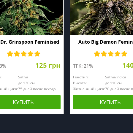
 Dr. Grinspoon Feminised
Auto Big Demon Femin
125 грн
14
23%
ТГК: 21%
:
Sativa
Генотип:
Sativa/Indica
до 130 см
Высота:
до 110 см
ный цикл:
75 дней после всхода
Жизненный цикл:
70 дней после 
КУПИТЬ
КУПИТЬ