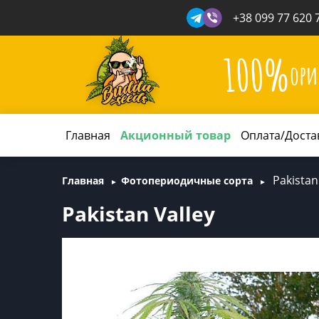
+38 099 77 620 
100%
ори
Главная
Акционный товар
Оплата/Доста
Pakistan
Главная
Фотопериодичные сорта
Pakistan Valley