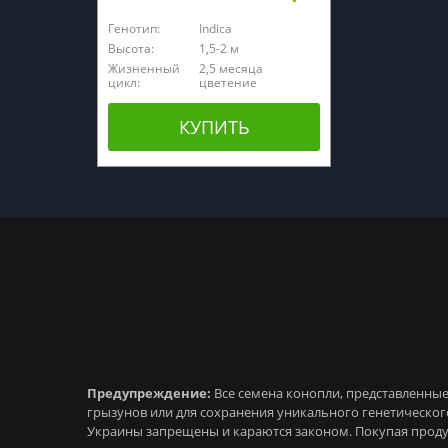
Генотип:
Indica
Высота:
1,5-2 м
Жизненный
2,5 месяца
цикл:
цветение
КУПИТЬ
Предупреждение:
Все семена конопли, представленные 
грызунов или для сохранения уникального генетическо
Украины запрещены и караются законом. Покупая проду