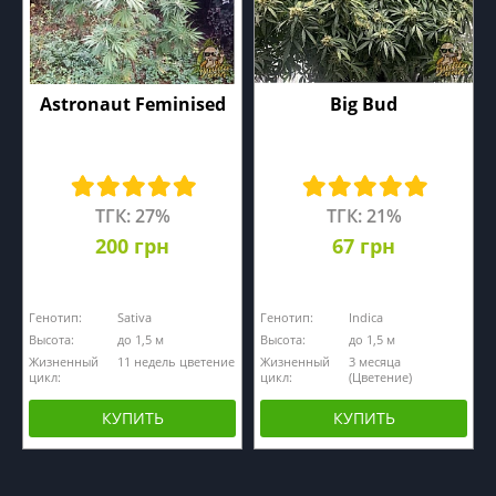
Astronaut Feminised
Big Bud
ТГК: 27%
ТГК: 21%
200 грн
67 грн
Генотип:
Sativa
Генотип:
Indica
Высота:
до 1,5 м
Высота:
до 1,5 м
Жизненный
11 недель цветение
Жизненный
3 месяца
цикл:
цикл:
(Цветение)
КУПИТЬ
КУПИТЬ