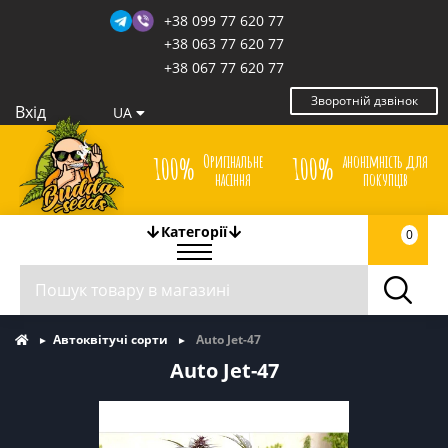
+38 099 77 620 77
+38 063 77 620 77
+38 067 77 620 77
Зворотній дзвінок
Вхід
UA
Оригінальне
анонімність для
100%
100%
насіння
покупців
Категорії
0
Автоквітучі сорти
Auto Jet-47
Auto Jet-47