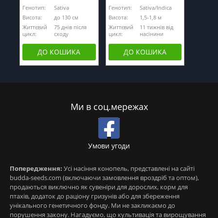
Генотип:
Sativa
Генотип:
Sativa/Indica
Висота:
до 130 см
Висота:
1,5-1,8 м
Життєвий
75 днів після
Життєвий
11 тижнів від
цикл:
сходу
цикл:
насінини
ДО КОШИКА
ДО КОШИКА
Ми в соц.мережах
Умови угоди
Попередження:
Усі насіння конопель, представлені на сайті
budda-seeds.com (включаючи замовлення вроздріб та оптом),
продаються виключно як сувеніри для дорослих, корм для
птахів, додаток до раціону гризунів або для збереження
унікального генетичного фонду. Ми не закликаємо до
порушення закону. Нагадуємо, що культивація та вирощування