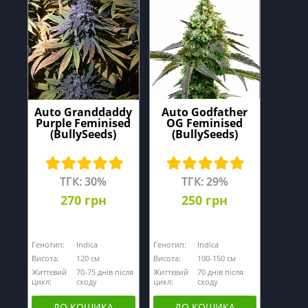
Auto Granddaddy
Auto Godfather
Purple Feminised
OG Feminised
(BullySeeds)
(BullySeeds)
ТГК: 30%
ТГК: 29%
270 грн
250 грн
Генотип:
Indica
Генотип:
Indica
Висота:
120 см
Висота:
100-150 см
Життєвий
70-75 днів після
Життєвий
70 днів після
цикл:
сходу
цикл:
сходу
ДО КОШИКА
ДО КОШИКА