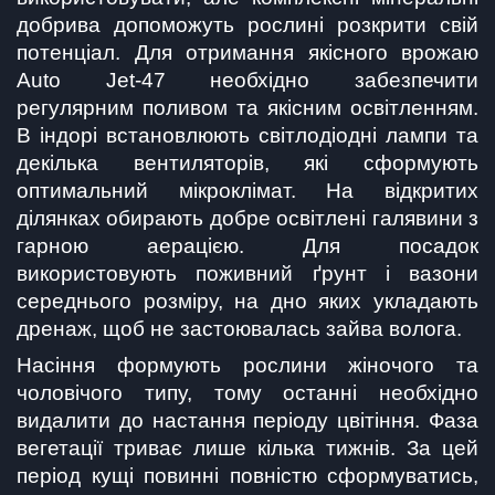
добрива допоможуть рослині розкрити свій 
потенціал. Для отримання якісного врожаю 
Auto Jet-47 необхідно забезпечити 
регулярним поливом та якісним освітленням. 
В індорі встановлюють світлодіодні лампи та 
декілька вентиляторів, які сформують 
оптимальний мікроклімат. На відкритих 
ділянках обирають добре освітлені галявини з 
гарною аерацією. Для посадок 
використовують поживний ґрунт і вазони 
середнього розміру, на дно яких укладають 
дренаж, щоб не застоювалась зайва волога.
Насіння формують рослини жіночого та 
чоловічого типу, тому останні необхідно 
видалити до настання періоду цвітіння. Фаза 
вегетації триває лише кілька тижнів. За цей 
період кущі повинні повністю сформуватись, 