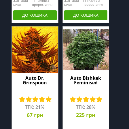
Життєвий
11 тижнів з
Життєвий
11 тижнів з
цикл:
проростання
цикл:
проростання
ДО КОШИКА
ДО КОШИКА
Auto Dr.
Auto Bishkek
Grinspoon
Feminised
ТГК: 21%
ТГК: 28%
67 грн
225 грн