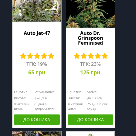
Auto Jet-47
Auto Dr.
Grinspoon
Feminised
ТГК: 19%
ТГК: 23%
65 грн
125 грн
Генотип:
Sativa>Indica
Генотип:
Sativa
Висота:
0,7-0,9 м
Висота:
до 130 см
Життєвий
75 дня з
Життєвий
75 днів після
цикл:
проростання
цикл:
сходу
ДО КОШИКА
ДО КОШИКА