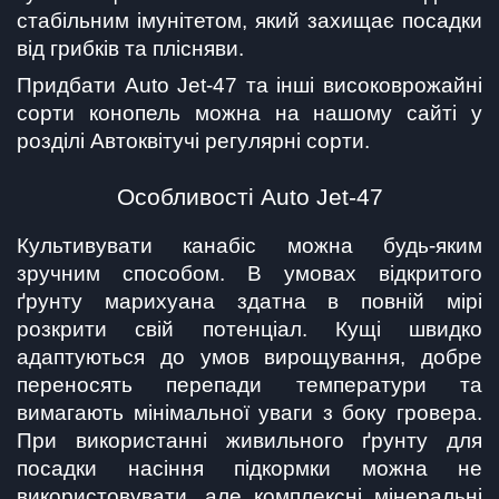
стабільним імунітетом, який захищає посадки 
від грибків та плісняви.
Придбати Auto Jet-47 та інші високоврожайні 
сорти конопель можна на нашому сайті у 
розділі Автоквітучі регулярні сорти.
Особливості Auto Jet-47
Культивувати канабіс можна будь-яким 
зручним способом. В умовах відкритого 
ґрунту марихуана здатна в повній мірі 
розкрити свій потенціал. Кущі швидко 
адаптуються до умов вирощування, добре 
переносять перепади температури та 
вимагають мінімальної уваги з боку гровера. 
При використанні живильного ґрунту для 
посадки насіння підкормки можна не 
використовувати, але комплексні мінеральні 