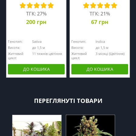
ТГК: 27%
ТГК: 21%
200 грн
67 грн
Генотип:
Sativa
Генотип:
Indica
Висота:
до 1,5 м
Висота:
до 1,5 м
Життєвий
11 тижнів цвітіння
Життєвий
3 місяці (Цвітіння)
цикл:
цикл:
ДО КОШИКА
ДО КОШИКА
ПЕРЕГЛЯНУТІ ТОВАРИ