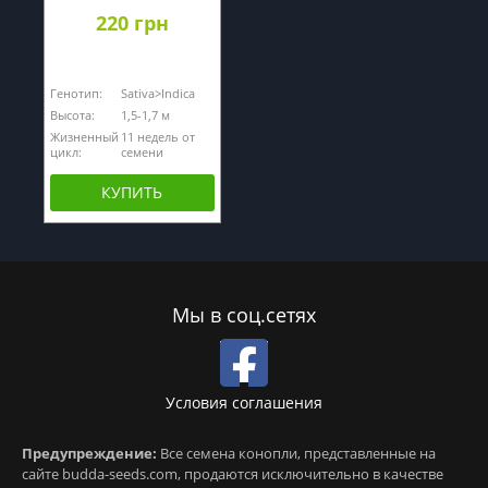
220 грн
Генотип:
Sativa>Indica
Высота:
1,5-1,7 м
Жизненный
11 недель от
цикл:
семени
КУПИТЬ
Мы в соц.сетях
Условия соглашения
Предупреждение:
Все семена конопли, представленные на
сайте budda-seeds.com, продаются исключительно в качестве