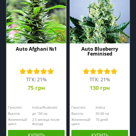
Auto Afghani №1
Auto Blueberry
Feminised
ТГК: 21%
ТГК: 21%
75 грн
130 грн
Генотип:
Indica/Ruderalis
Генотип:
Indica
Высота:
до 150 см
Высота:
50-60 см
Жизненный
2.5 месяца после
Жизненный
70 дней
цикл:
всхода
цикл:
КУПИТЬ
КУПИТЬ