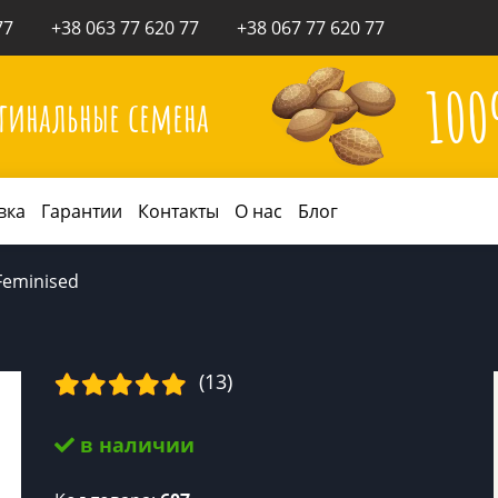
77
+38 063 77 620 77
+38 067 77 620 77
10
гинальные семена
вка
Гарантии
Контакты
О нас
Блог
 Feminised
(13)
в наличии