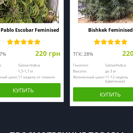
 Pablo Escobar Feminised
Bishkek Feminised
220 грн
22
27%
ТГК: 28%
:
Sativa>Indica
Генотип:
Sativa/Indica
1,5-1,7 м
Высота:
до 3 м
ный цикл:
11 недель от семени
Жизненный цикл:
11-12 недель
(Цветение)
КУПИТЬ
КУПИТЬ