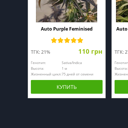
Auto Purple Feminised
Auto
110 грн
ТГК: 21%
ТГК: 
Генотип:
Sativa/Indica
Генотип
Высота:
1 м
Высота:
Жизненный цикл:
75 дней от семени
Жизнен
КУПИТЬ