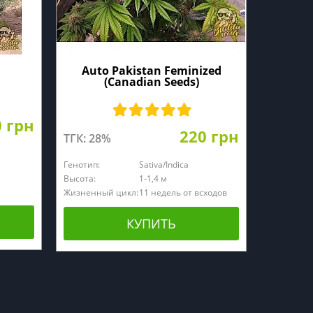
Auto Pakistan Feminized
(Canadian Seeds)
0 грн
220 грн
ТГК: 28%
Генотип:
Sativa/Indica
Высота:
1-1,4 м
Жизненный цикл:
11 недель от всходов
КУПИТЬ