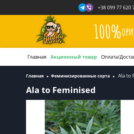
+38 099 77 620 
100%
ори
Главная
Акционный товар
Оплата/Доста
Ala to
Главная
Феминизированные сорта
Ala to Feminised