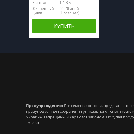
Высота:
1-1,3 м
Жизненный
65-70 дней
цикл:
(Цветение)
КУПИТЬ
Предупреждение:
Все семена конопли, представленные 
грызунов или для сохранения уникального генетическо
Украины запрещены и караются законом. Покупая проду
товара.