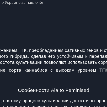
по Украине за наш счёт.
ержанием ТГК, преобладанием сативных генов и 
ого гибрида, сделав его устойчивым к перепад
стота культивации позволяют использовать сорт
угие сорта каннабиса с высоким уровнем ТГ
Особенности Ala to Feminised
, поэтому процесс культивации достаточно прос
т полноценно развиваться как в индоре, так и