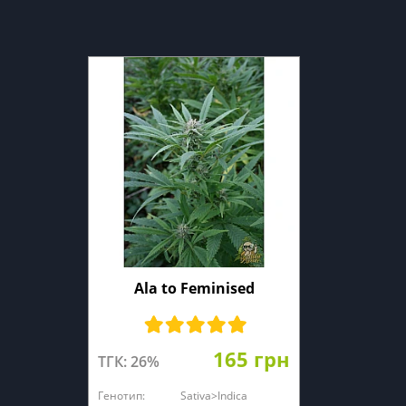
Ala to Feminised
165 грн
ТГК: 26%
Генотип:
Sativa>Indica