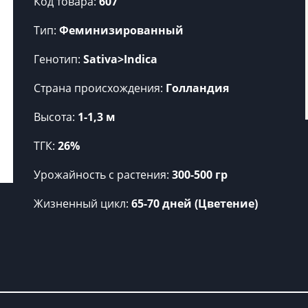
Код товара:
607
Тип:
Феминизированный
Генотип:
Sativa>Indica
Страна происхождения:
Голландия
Высота:
1-1,3 м
ТГК:
26%
Урожайность c растения:
300-500 гр
Жизненный цикл:
65-70 дней (Цветение)