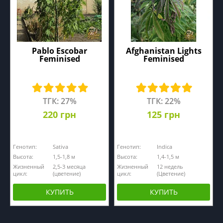
Pablo Escobar
Afghanistan Lights
Feminised
Feminised
ТГК: 27%
ТГК: 22%
220 грн
125 грн
Генотип:
Sativa
Генотип:
Indica
Высота:
1,5-1,8 м
Высота:
1,4-1,5 м
Жизненный
2,5-3 месяца
Жизненный
12 недель
цикл:
(цветение)
цикл:
(Цветение)
КУПИТЬ
КУПИТЬ