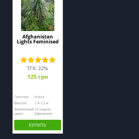
Afghanistan
Lights Feminised
ТГК: 22%
125 грн
Генотип:
Indica
Высота:
1,4-1,5 м
Жизненный
12 недель
цикл:
(Цветение)
КУПИТЬ