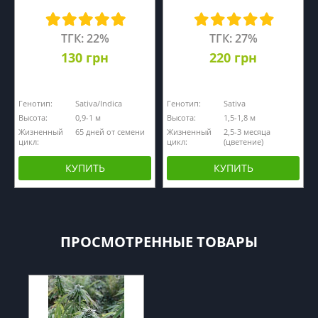
ТГК: 22%
ТГК: 27%
130 грн
220 грн
Генотип:
Sativa/Indica
Генотип:
Sativa
Высота:
0,9-1 м
Высота:
1,5-1,8 м
Жизненный
65 дней от семени
Жизненный
2,5-3 месяца
цикл:
цикл:
(цветение)
КУПИТЬ
КУПИТЬ
ПРОСМОТРЕННЫЕ ТОВАРЫ