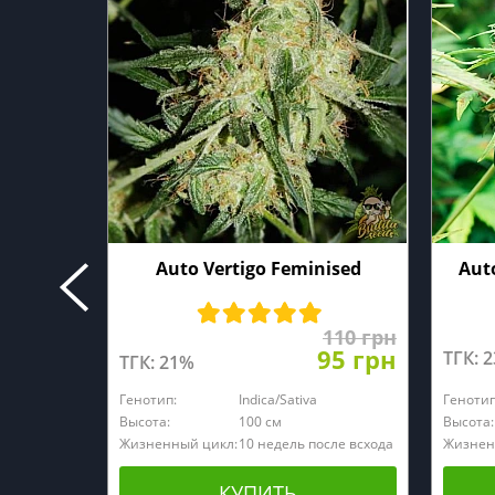
Auto Vertigo Feminised
Auto
110 грн
95 грн
ТГК: 
ТГК: 21%
Генотип:
Indica/Sativa
Генотип
Высота:
100 см
Высота:
Жизненный цикл:
10 недель после всхода
Жизнен
КУПИТЬ