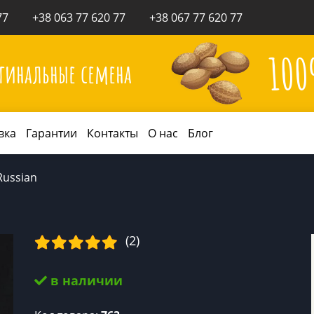
77
+38 063 77 620 77
+38 067 77 620 77
10
гинальные семена
вка
Гарантии
Контакты
О нас
Блог
Russian
(2)
в наличии