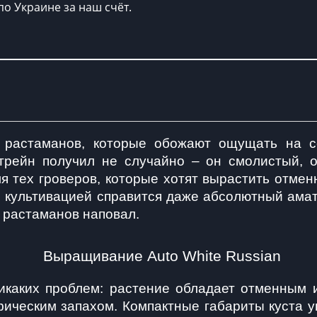
по Украине за наш счёт.
я растаманов, которые обожают ощущать на 
трейн получил не случайно – он смолистый, о
я тех гроверов, которые хотят вырастить отме
о культивацией справится даже абсолютный амат
 растаманов наповал. 
Выращивание Auto White Russian
икаких проблем: растение обладает отменным им
ческим запахом. Компактные габариты куста уп