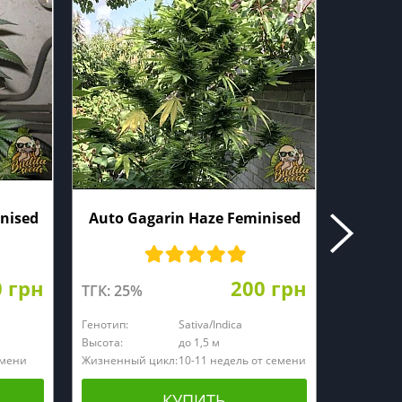
nised
Auto Gagarin Haze Feminised
0 грн
200 грн
ТГК: 25%
ТГК: 23
Генотип:
Sativa/Indica
Генотип:
Высота:
до 1,5 м
Высота:
емени
Жизненный цикл:
10-11 недель от семени
Жизненны
КУПИТЬ