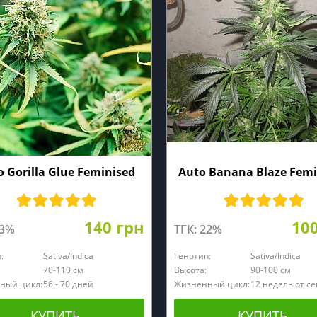
 Gorilla Glue Feminised
Auto Banana Blaze Femi
140 грн
10
23%
ТГК: 22%
:
Sativa/Indica
Генотип:
Sativa/Indica
70-110 см
Высота:
90-100 см
ный цикл:
56 - 70 дней
Жизненный цикл:
12 недель от с
КУПИТЬ
КУПИТЬ