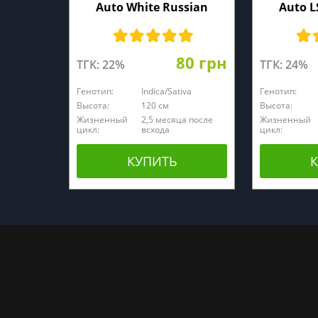
Auto White Russian
Auto L
80 грн
ТГК: 22%
ТГК: 24%
Генотип:
Indica/Sativa
Генотип:
Высота:
120 см
Высота:
Жизненный
2,5 месяца после
Жизненный
цикл:
всхода
цикл:
КУПИТЬ