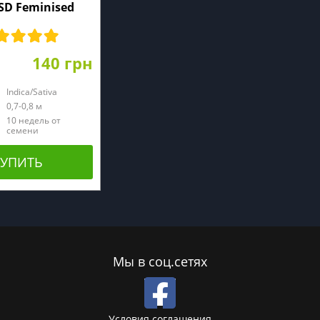
SD Feminised
140 грн
Indica/Sativa
0,7-0,8 м
10 недель от
семени
КУПИТЬ
Мы в соц.сетях
Условия соглашения