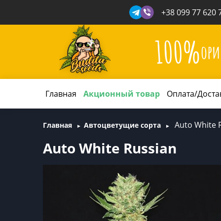
+38 099 77 620 
100%
ори
Главная
Акционный товар
Оплата/Доста
Auto White 
Главная
Автоцветущие сорта
Auto White Russian