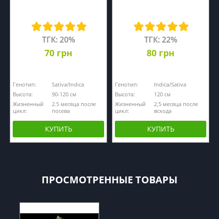
ТГК: 20%
ТГК: 22%
70 грн
80 грн
Генотип:
Sativa/Indica
Генотип:
Indica/Sativa
Высота:
90-120 см
Высота:
120 см
Жизненный
2.5 месяца после
Жизненный
2,5 месяца после
цикл:
посева
цикл:
всхода
КУПИТЬ
КУПИТЬ
ПРОСМОТРЕННЫЕ ТОВАРЫ