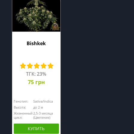
Bishkek
ТГК: 23%
75 грн
Генотип:
Sativa/Indica
Высота:
до 2 м
Жизненный
2,5-3 месяца
цикл:
(Цветение)
КУПИТЬ