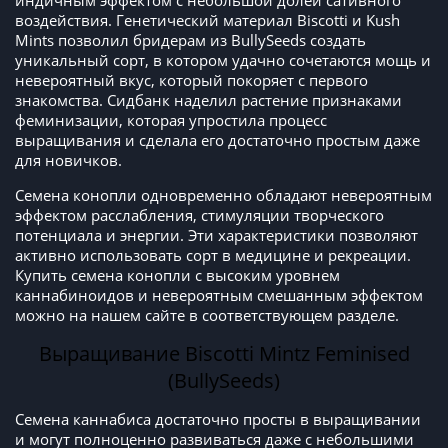
индичным эффектом с небольшой долей сативного
воздействия. Генетический материал Biscotti и Kush
Mints позволил бридерам из BullySeeds создать
уникальный сорт, в котором удачно сочетаются мощь и
невероятный вкус, который покоряет с первого
знакомства. Сидбанк наделил растение признаками
феминизации, которая упростила процесс
выращивания и сделала его достаточно простым даже
для новичков.
Семена конопли одновременно обладают невероятным
эффектом расслабления, стимуляции творческого
потенциала и энергии. Эти характеристики позволяют
активно использовать сорт в медицине и рекреации.
Купить семена конопли с высоким уровнем
каннабиноидов и невероятным смешанным эффектом
можно на нашем сайте в соответствующем разделе.
Выращивание Biscotti Mintz Feminised
(BullySeeds)
Семена каннабиса достаточно просты в выращивании
и могут полноценно развиваться даже с небольшими