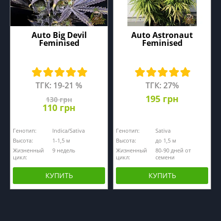
Auto Big Devil
Auto Astronaut
Feminised
Feminised
ТГК: 19-21 %
ТГК: 27%
195 грн
130 грн
110 грн
Генотип:
Indica/Sativa
Генотип:
Sativa
Высота:
1-1,5 м
Высота:
до 1,5 м
Жизненный
9 недель
Жизненный
80-90 дней от
цикл:
цикл:
семени
КУПИТЬ
КУПИТЬ