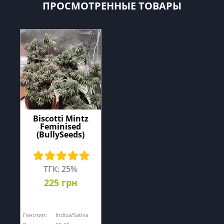
ПРОСМОТРЕННЫЕ ТОВАРЫ
Biscotti Mintz
Feminised
(BullySeeds)
ТГК: 25%
225 грн
Генотип:
Indica/Sativa