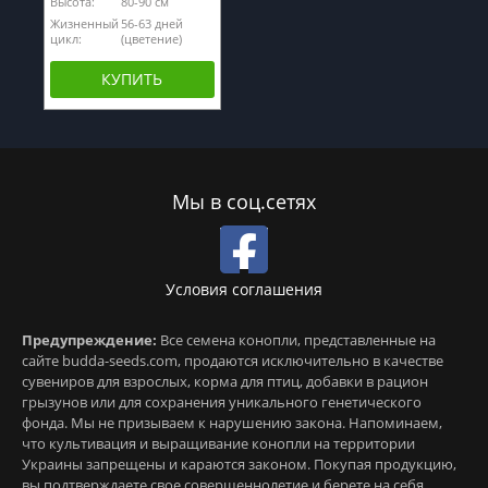
Высота:
80-90 см
Жизненный
56-63 дней
цикл:
(цветение)
КУПИТЬ
Мы в соц.сетях
Условия соглашения
Предупреждение:
Все семена конопли, представленные на
сайте budda-seeds.com, продаются исключительно в качестве
сувениров для взрослых, корма для птиц, добавки в рацион
грызунов или для сохранения уникального генетического
фонда. Мы не призываем к нарушению закона. Напоминаем,
что культивация и выращивание конопли на территории
Украины запрещены и караются законом. Покупая продукцию,
вы подтверждаете свое совершеннолетие и берете на себя