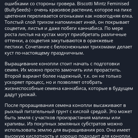
ошибками со стороны гровера. Biscotti Mintz Feminised
(BullySeeds) - очень красивое растение, которое на пике
цветения переливается огоньками как новогодняя елка.
Толстый слой трихом напоминает иней, он покрывает
соцветия, листья и даже побеги каннабиса. По мере
роста листья на кустах могут приобретать различные
оттенки, а соцветия закутываются в оранжевые
пестики. Сочетание с белоснежными трихомами делает
куст по-настоящему праздничным.
Выращивание конопли стоит начать с подготовки
семян. Их можно просто замочить или прорастить.
Второй вариант более надежный, т.к. он не только
ускоряет процесс, но и позволяет отобрать
жизнеспособные семена каннабиса, которые в будущем
дадут урожай.
После проращивания семена конопли высаживают в
рыхлый питательный грунт с кислой средой. Это может
быть земля с участков произрастания малины или
крапивы. Из покупных земляных субстратов можно
использовать землю для выращивания роз. Она имеет
высокую кислотность и хорошо подходит для конопли.