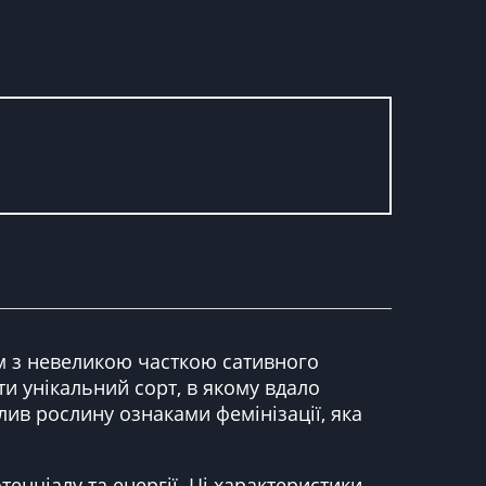
ом з невеликою часткою сативного
ти унікальний сорт, в якому вдало
ив рослину ознаками фемінізації, яка
нціалу та енергії. Ці характеристики