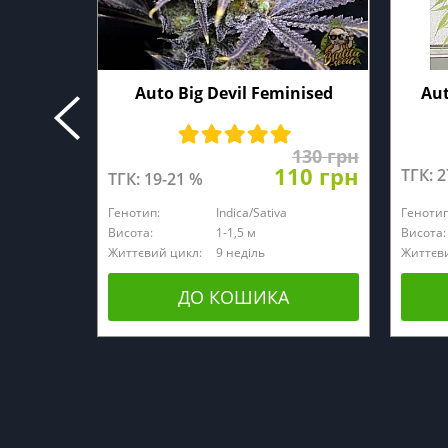
Auto Big Devil Feminised
Aut
130 грн
110 грн
ТГК: 
ТГК: 19-21 %
Генотип:
Indica/Sativa
Генотип
Висота:
1-1,5 м
Висота:
Життєвий цикл:
9 неділь
Життєви
ДО КОШИКА