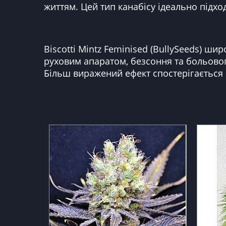
життям. Цей тип канабісу ідеально підхо
Biscotti Mintz Feminised (BullySeeds) ш
руховим апаратом, безсоння та больово
Більш виражений ефект спостерігається