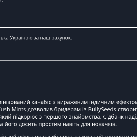
авка Україною за наш рахунок.
 фемінізований канабіс з вираженим індичним ефект
 Kush Mints дозволив бридерам із BullySeeds створи
який підкорює з першого знайомства. Сідбанк наділ
 його досить простим навіть для новачків.
рний ефект розслаблення, стимуляції творчого поте