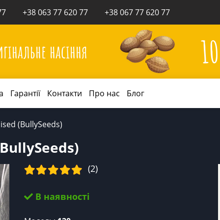
77
+38 063 77 620 77
+38 067 77 620 77
1
игінальне насіння
а
Гарантії
Контакти
Про нас
Блог
ised (BullySeeds)
(BullySeeds)
(2)
В наявності