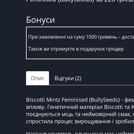
Бонуси
При замовленні на суму 1000 гривень – дост
Також ви отримуєте в подарунок гріндер
Опис
Відгуки (2)
Biscotti Mintz Feminised (BullySeeds) -
впливу. Генетичний матеріал Biscotti та
поєднуються міць та неймовірний смак, 
спростила процес вирощування і зробила
Насіння конопель одночасно має неймові