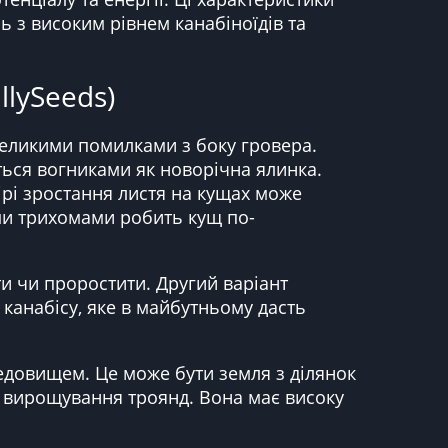
ь з високим рівнем канабіноїдів та
llySeeds)
великими помилками з боку гровера.
ається вогниками як новорічна ялинка.
мірі зростання листя на кущах може
ими трихомами робить кущ по-
и чи проростити. Другий варіант
 канабісу, яке в майбутньому дасть
едовищем. Це може бути земля з ділянок
 вирощування троянд. Вона має високу