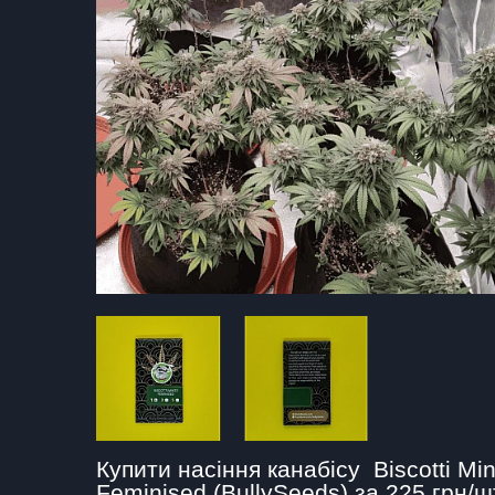
Купити насіння канабісу  Biscotti Mint
Feminised (BullySeeds) за 225 грн/ш