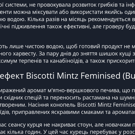
 системи, не провокувала розвиток грибків та інфе
енти можна міксувати або використати якийсь оди
ю водою. Кілька разів на місяць рекомендується 
ічні підживлення також ефективні, але гроверу бу
ь лише чистою водою, щоб готовий продукт не ма
ного харвесту. За пару днів до зняття шишок кущі
имум терпенів та канабіноїдів, а також прискорит
ефект Biscotti Mintz Feminised (Bu
ражений аромат м'ятно-вершкового печива, що пов
східних спецій та переносить растамана на шумни
вореним. Насіння конопель Biscotti Mintz Feminis
оїдів, приправлених яскравими смаками та аромата
ас сеансу курця не накриває стоун, але новачкам 
ває кілька годин. У цей час курець перебуває у ро