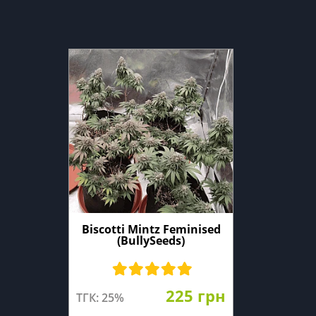
Biscotti Mintz Feminised
(BullySeeds)
225 грн
ТГК: 25%