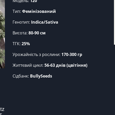
Модель:
120
Тип:
Фемінізований
Генотип:
Indica/Sativa
Висота:
80-90 см
ТГК:
25%
Урожайність з рослини:
170-300 гр
Життєвий цикл:
56-63 днів (цвітіння)
Сідбанк:
BullySeeds
z 
т.