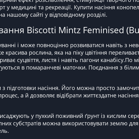
 у медицині та рекреації. Купити насіння конопел
 нашому сайті у відповідному розділі.
ння Biscotti Mintz Feminised (Bu
уванні і може повноцінно розвиватися навіть з не
дуже красива рослина, яка на піку цвітіння перелив
риває суцвіття, листя і навіть пагони канабісу.По 
акутуються в помаранчеві маточки. Поєднання з біл
з підготовки насіння. Його можна просто замочит
процес, а й дозволяє відібрати життєздатне насіння
исаджують у пухкий поживний ґрунт із кислим сер
пних субстратів можна використовувати землю для
ель.