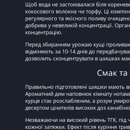
Щоб вода не застоювалася біля кореневої
кокосового волокна чи торфу. Ці компон
регулярного та якісного поливу очищено
добрива у невеликій концентрації. Орган
концентрацію.
Перед збиранням урожаю кущі проливают
відміняють за 10-14 днів до передбачува
дозволить сконцентрувати в шишках макс
Смак та 
Правильно підготовлені шишки мають ви
Ароматний дим наповнює кімнату нотами 
курця стає розслабленим, а розум умирот
десертом цінителів високих доз канабін
Незважаючи на високий рівень ТГК, під ч
кожної затяжки. Ефект після куріння три