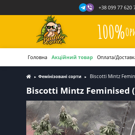
+38 099 77 620 
100%
Ор
Головна
Акційний товар
Оплата/Доставк
Biscotti Mintz Femin
Фемінізовані сорти
Biscotti Mintz Feminised 