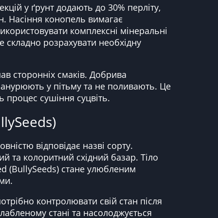
кцій у ґрунт додають до 30% перліту,
н. Насіння конопель вимагає
використовувати комплексні мінеральні
де складно розрахувати необхідну
в сторонніх смаків. Добрива
 занурюють у пітьму та не поливають. Це
ь процес сушіння суцвіть.
llySeeds)
ністю відповідає назві сорту.
й та колоритний східний базар. Тіло
ed (BullySeeds) стане улюбленим
ми.
потрібно контролювати свій стан після
зслабленому стані та насолоджується