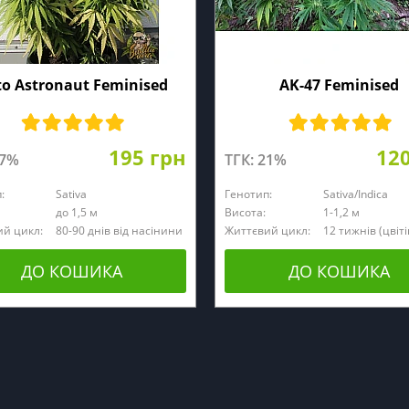
o Astronaut Feminised
AK-47 Feminised
195 грн
12
27%
ТГК: 21%
:
Sativa
Генотип:
Sativa/Indica
до 1,5 м
Висота:
1-1,2 м
й цикл:
80-90 днів від насінини
Життєвий цикл:
12 тижнів (цвіт
ДО КОШИКА
ДО КОШИКА