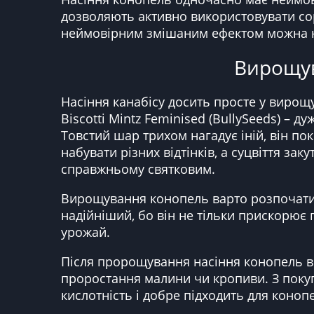
дозволяють активно використовувати сорт
неймовірним змішаним ефектом можна на
Вирощува
Насіння канабісу досить просте у вирощ
Biscotti Mintz Feminised (BullySeeds) – 
Товстий шар трихом нагадує іній, він пок
набувати різних відтінків, а суцвіття з
справжньому святковим.
Вирощування конопель варто розпочати 
надійніший, бо він не тільки прискорює 
урожай.
Після пророщування насіння конопель в
проростання малини чи кропиви. З поку
кислотність і добре підходить для коноп