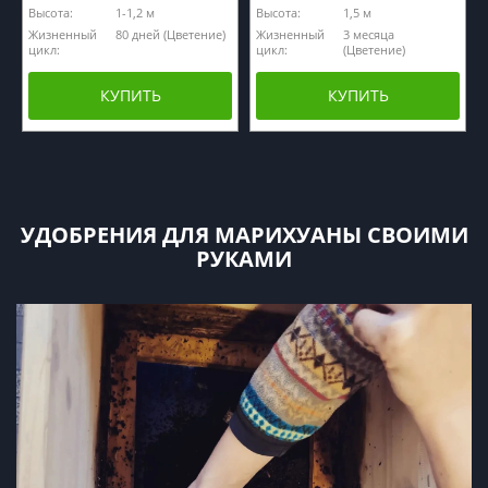
Высота:
1-1,2 м
Высота:
1,5 м
Жизненный
80 дней (Цветение)
Жизненный
3 месяца
цикл:
цикл:
(Цветение)
КУПИТЬ
КУПИТЬ
УДОБРЕНИЯ ДЛЯ МАРИХУАНЫ СВОИМИ
РУКАМИ