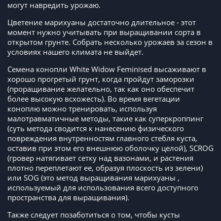
могут навредить урожаю.
Цветение марихуаны достаточно длительное - этот
момент нужно учитывать при выращивании сорта в
открытом грунте. Собрать несколько урожаев за сезон в
условиях нашего климата не выйдет.
Семена конопли White Widow Feminised высаживают в
хорошо прогретый грунт, когда пройдут заморозки
(проращивание желательно, так как оно обеспечит
более высокую всхожесть). Во время вегетации
коноплю можно тренировать, используя
малотравматичные методы, такие как суперкроппинг
(суть метода сводится к нанесению физического
повреждения внутренностям главного стебля куста,
оставив при этом его внешнюю оболочку целой), SCROG
(гровер натягивает сетку над вазонами, и растения
плотно переплетают ее, образуя плоскость из зелени)
или SOG (это метод выращивания марихуаны ,
используемый для использования всего доступного
пространства для выращивания).
Также следует позаботиться о том, чтобы кусты