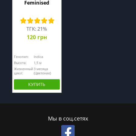
Feminised
ТГК: 21%
120 грн
Генотип:
Indica
Высота:
1,5 м
Жизненный
3 месяца
цикл:
(Цветение)
КУПИТЬ
Мы в соц.сетях