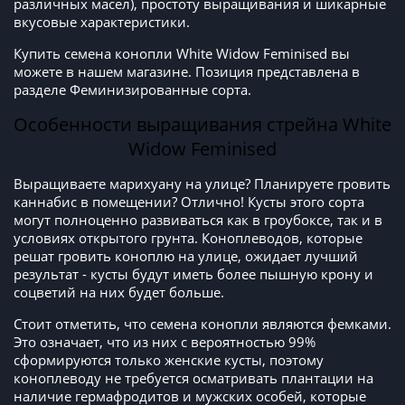
различных масел), простоту выращивания и шикарные
вкусовые характеристики.
Купить семена конопли White Widow Feminised вы
можете в нашем магазине. Позиция представлена в
разделе Феминизированные сорта.
Особенности выращивания стрейна White
Widow Feminised
Выращиваете марихуану на улице? Планируете гровить
каннабис в помещении? Отлично! Кусты этого сорта
могут полноценно развиваться как в гроубоксе, так и в
условиях открытого грунта. Коноплеводов, которые
решат гровить коноплю на улице, ожидает лучший
результат - кусты будут иметь более пышную крону и
соцветий на них будет больше.
Стоит отметить, что семена конопли являются фемками.
Это означает, что из них с вероятностью 99%
сформируются только женские кусты, поэтому
коноплеводу не требуется осматривать плантации на
наличие гермафродитов и мужских особей, которые