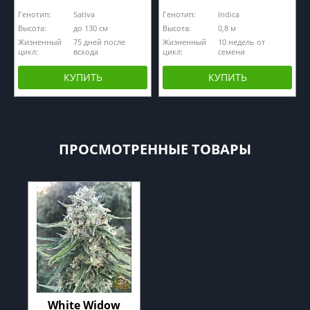
Генотип:
Sativa
Генотип:
Indica
Высота:
до 130 см
Высота:
0,8 м
Жизненный
75 дней после
Жизненный
10 недель от
цикл:
всхода
цикл:
семени
КУПИТЬ
КУПИТЬ
ПРОСМОТРЕННЫЕ ТОВАРЫ
White Widow