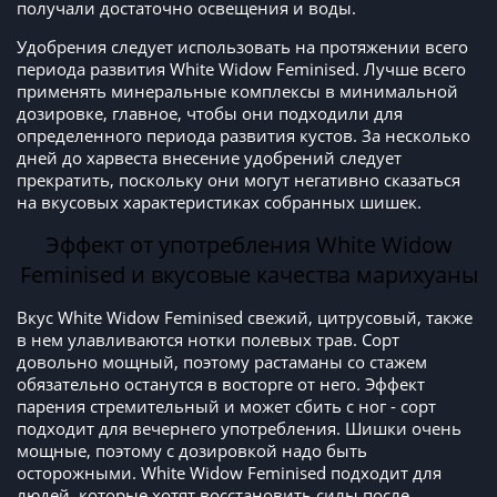
получали достаточно освещения и воды.
Удобрения следует использовать на протяжении всего
периода развития White Widow Feminised. Лучше всего
применять минеральные комплексы в минимальной
дозировке, главное, чтобы они подходили для
определенного периода развития кустов. За несколько
дней до харвеста внесение удобрений следует
прекратить, поскольку они могут негативно сказаться
на вкусовых характеристиках собранных шишек.
Эффект от употребления White Widow
Feminised и вкусовые качества марихуаны
Вкус White Widow Feminised свежий, цитрусовый, также
в нем улавливаются нотки полевых трав. Сорт
довольно мощный, поэтому растаманы со стажем
обязательно останутся в восторге от него. Эффект
парения стремительный и может сбить с ног - сорт
подходит для вечернего употребления. Шишки очень
мощные, поэтому с дозировкой надо быть
осторожными. White Widow Feminised подходит для
людей, которые хотят восстановить силы после