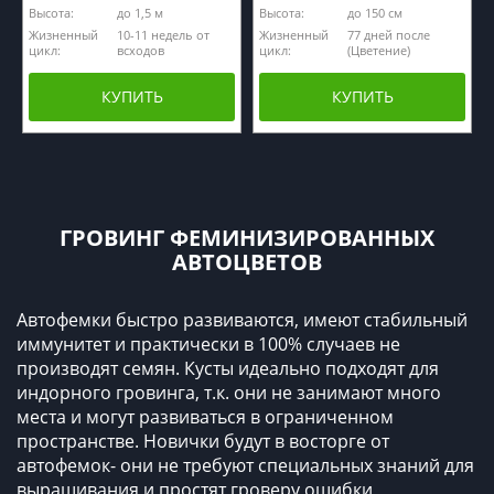
Высота:
до 1,5 м
Высота:
до 150 см
Жизненный
10-11 недель от
Жизненный
77 дней после
цикл:
всходов
цикл:
(Цветение)
КУПИТЬ
КУПИТЬ
ГРОВИНГ ФЕМИНИЗИРОВАННЫХ
АВТОЦВЕТОВ
Автофемки быстро развиваются, имеют стабильный
иммунитет и практически в 100% случаев не
производят семян. Кусты идеально подходят для
индорного гровинга, т.к. они не занимают много
места и могут развиваться в ограниченном
пространстве. Новички будут в восторге от
автофемок- они не требуют специальных знаний для
выращивания и простят гроверу ошибки