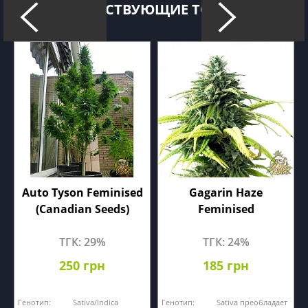
СОПУТСТВУЮЩИЕ ТОВАРЫ
Auto Tyson Feminised
Gagarin Haze
(Canadian Seeds)
Feminised
ТГК: 29%
ТГК: 24%
250 грн
185 грн
Генотип:
Sativa/Indica
Генотип:
Sativa преобладает