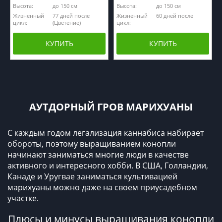
Высота:
до 150 см
Высота:
до 150 см
Жизненный
77 дней после
Жизненный
60 дней после
цикл:
(Цветение)
цикл:
КУПИТЬ
КУПИТЬ
АУТДОРНЫЙ ГРОВ МАРИХУАНЫ
С каждым годом легализация каннабиса набирает
обороты, поэтому выращиванием конопли
начинают заниматься многие люди в качестве
активного и интересного хобби. В США, Голландии,
Канаде и Уругвае заниматься культивацией
марихуаны можно даже на своем приусадебном
участке.
Плюсы и минусы выращивания конопли