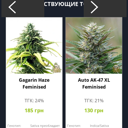
СОПУТСТВУЮЩИЕ ТОВАРЫ
Gagarin Haze
Auto AK-47 XL
Feminised
Feminised
ТГК: 24%
ТГК: 21%
185 грн
130 грн
Генотип:
Sativa преобладает
Генотип:
Indica/Sativa