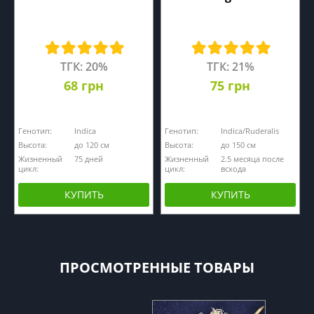
ТГК: 20%
ТГК: 21%
68 грн
75 грн
Генотип:
Indica
Генотип:
Indica/Ruderalis
Высота:
до 120 см
Высота:
до 150 см
Жизненный
75 дней
Жизненный
2.5 месяца после
цикл:
цикл:
всхода
КУПИТЬ
КУПИТЬ
ПРОСМОТРЕННЫЕ ТОВАРЫ