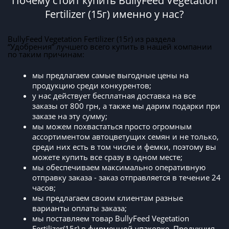
Почему стоит купить BullyFeed Vegetation
Fertilizer (15г) именно у нас?
BullyFeed Vegetation Fertilizer (15г) из раздела
“Удобрения” лучшего всего купить в нашей компании
по таким причинам:
мы предлагаем самые выгодные цены на
продукцию среди конкурентов;
у нас действует бесплатная доставка на все
заказы от 800 грн, а также мы дарим подарки при
заказе на эту сумму;
мы можем похвастаться просто огромным
ассортиментом автоцветущих семян и не только,
среди них есть в том числе и фемки, поэтому вы
можете купить все сразу в одном месте;
мы обеспечиваем максимально оперативную
отправку заказа - заказ отправляется в течение 24
часов;
мы предлагаем своим клиентам разные
варианты оплаты заказа;
мы поставляем товар BullyFeed Vegetation
Fertilizer(15г) в фирменной упаковке. Продукция