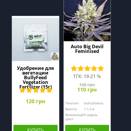
Auto Big Devil
Feminised
Удобрение для
вегетации
ТГК: 19-21 %
BullyFeed
Vegetation
130 грн
Fertilizer (15г)
110 грн
120 грн
Генотип:
Indica/Sativa
Высота:
1-1,5 м
Жизненный
9 недель
цикл:
КУПИТЬ
КУПИТЬ