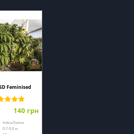
SD Feminised
140 грн
Indica/Sativa
0,7-0,8 м