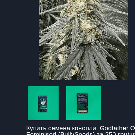
Купить семена конопли  Godfather O
Feminised (BullySeeds) за 250 грн/ш