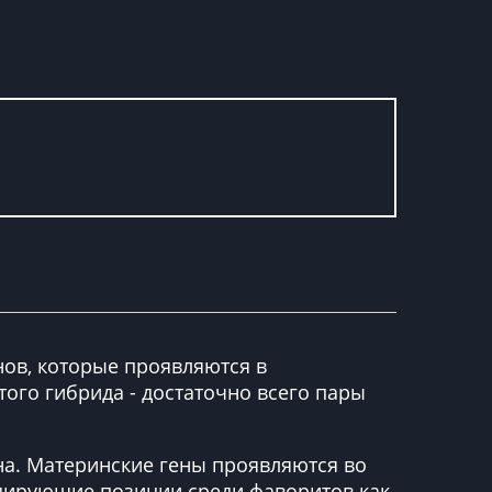
нов, которые проявляются в
ого гибрида - достаточно всего пары
йна. Материнские гены проявляются во
идирующие позиции среди фаворитов как