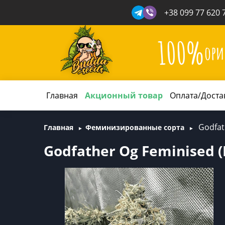
+38 099 77 620 
100%
ори
Главная
Акционный товар
Оплата/Доста
Godfat
Главная
Феминизированные сорта
Godfather Og Feminised (