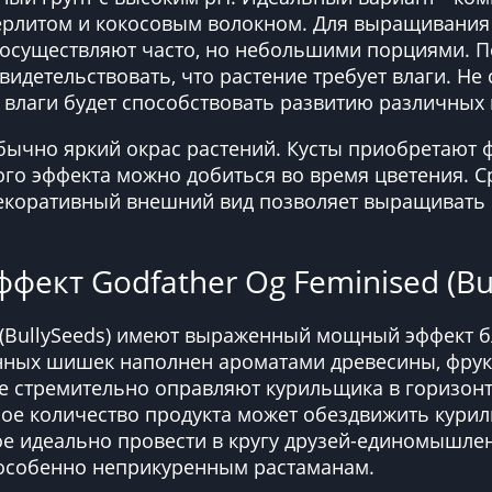
ерлитом и кокосовым волокном. Для выращивани
 осуществляют часто, но небольшими порциями. П
 свидетельствовать, что растение требует влаги. Не
во влаги будет способствовать развитию различны
бычно яркий окрас растений. Кусты приобретают 
ого эффекта можно добиться во время цветения. С
екоративный внешний вид позволяет выращивать к
ффект Godfather Og Feminised (Bu
d (BullySeeds) имеют выраженный мощный эффект 
ных шишек наполнен ароматами древесины, фрукт
е стремительно оправляют курильщика в горизонт
шое количество продукта может обездвижить курил
ое идеально провести в кругу друзей-единомышле
 особенно неприкуренным растаманам.