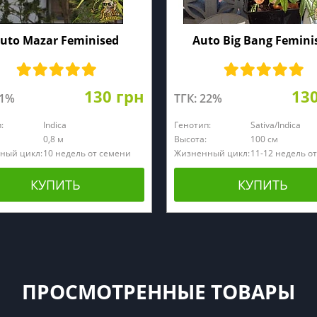
uto Mazar Feminised
Auto Big Bang Femini
130 грн
13
21%
ТГК: 22%
:
Indica
Генотип:
Sativa/Indica
0,8 м
Высота:
100 см
ный цикл:
10 недель от семени
Жизненный цикл:
11-12 недель о
КУПИТЬ
КУПИТЬ
ПРОСМОТРЕННЫЕ ТОВАРЫ