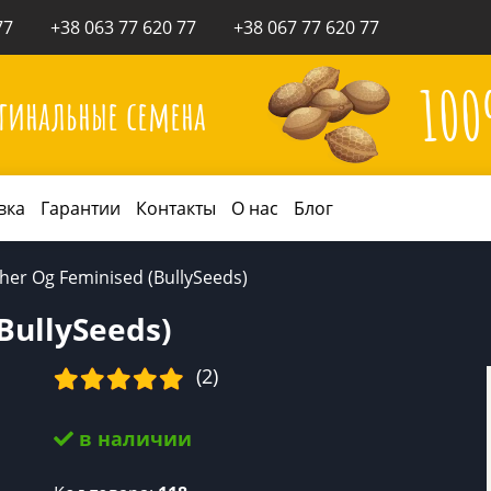
77
+38 063 77 620 77
+38 067 77 620 77
10
гинальные семена
вка
Гарантии
Контакты
О нас
Блог
her Og Feminised (BullySeeds)
BullySeeds)
(2)
в наличии