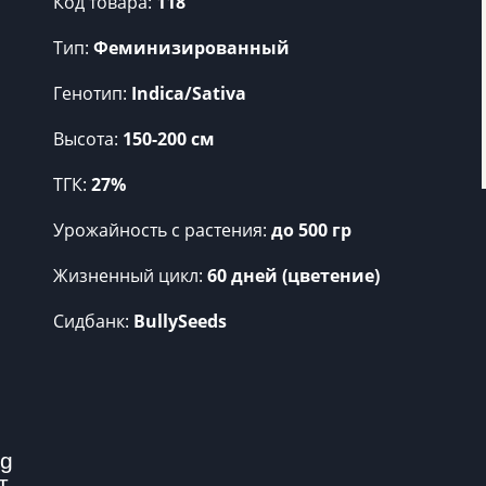
Код товара:
118
Тип:
Феминизированный
Генотип:
Indica/Sativa
Высота:
150-200 см
ТГК:
27%
Урожайность c растения:
до 500 гр
Жизненный цикл:
60 дней (цветение)
Сидбанк:
BullySeeds
g 
т.