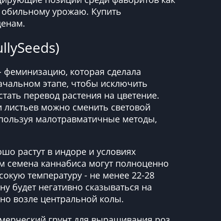
и обильному урожаю. Купить
ценам.
llySeeds)
 - феминизацию, которая сделала
ачальном этапе, чтобы исключить
тать перевод растения на цветение.
 и листьев можно сменить световой
используя малотравматичные методы,
шо растут в индоре и условиях
ям семена каннабиса могут полноценно
окую температуру - не менее 22-28
ону будет негативно сказываться на
но возле центральной колы.
мерческий грунт для выращивания роз,