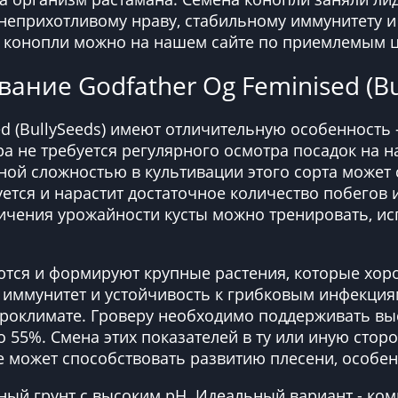
 неприхотливому нраву, стабильному иммунитету 
 конопли можно на нашем сайте по приемлемым 
ние Godfather Og Feminised (Bu
ed (BullySeeds) имеют отличительную особенность
 не требуется регулярного осмотра посадок на н
ной сложностью в культивации этого сорта может с
уется и нарастит достаточное количество побегов
величения урожайности кусты можно тренировать, 
тся и формируют крупные растения, которые хоро
 иммунитет и устойчивость к грибковым инфекци
роклимате. Гроверу необходимо поддерживать выс
о 55%. Смена этих показателей в ту или иную стор
 может способствовать развитию плесени, особен
ый грунт с высоким рН. Идеальный вариант - ком