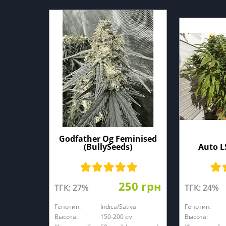
Godfather Og Feminised
(BullySeeds)
Auto L
250 грн
ТГК: 27%
ТГК: 24%
Генотип:
Indica/Sativa
Генотип:
Высота:
150-200 см
Высота: