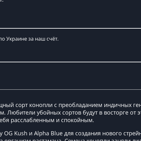
по Украине за наш счёт.
мощный сорт конопли с преобладанием индичных ге
. Любители убойных сортов будут в восторге от эт
себя расслабленным и спокойным.
у OG Kush и Alpha Blue для создания нового стре
на организм растамана. Семена конопли заняли л