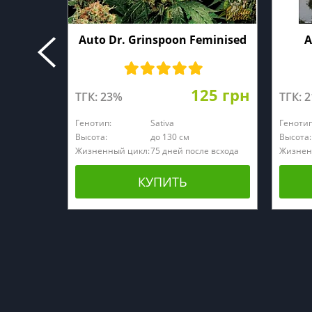
Auto Dr. Grinspoon Feminised
A
125 грн
ТГК: 23%
ТГК: 
Генотип:
Sativa
Генотип
Высота:
до 130 см
Высота:
Жизненный цикл:
75 дней после всхода
Жизнен
КУПИТЬ