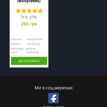
(BullySeeds)
ТГК: 27%
250 грн
Генотип:
Indica/Sativa
Висота:
150-200 см
Життєвий
60 днів
цикл:
(цвітіння)
ДО КОШИКА
Ми в соц.мережах
Умови угоди