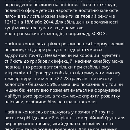
переведення рослини на цвітіння. Після того як кущ
повністю сформується і наростить достатню кількість
пагонів та листя, можна змінити світловий режим з
12/12 на 18/6 або 20/4. Для збільшення врожайності
кущі можна тренувати за допомогою
малотравматичних методів, наприклад, SCROG.
Насіння конопель стрімко розвивається і формує великі
рослини, які добре ростуть в індорі та умовах
відкритого ґрунту. Незважаючи на хороший імунітет і
стійкість до грибкових інфекцій, насіння канабісу може
повноцінно розвиватися тільки при стабільному
мікрокліматі. Гроверу необхідно підтримувати високу
температуру - не менше 22-28 градусів і не високу
вологість - близько 55%. Зміна цих показників у той чи
інший бік негативно позначатиметься на формуванні
майбутнього врожаю, а також може сприяти розвитку
плісняви, особливо біля центральної коли.
Насіння конопель висаджують у поживний грунт з
високим рН. Ідеальний варіант - комерційний ґрунт для
вирощування троянд, який додатково змішують із
перлітом та кокосовим волокном. Для вирощування