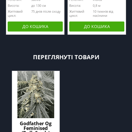
Висота:
до 130 см
Висота:
0,8 м
Життєвий
75 днів після сходу
Життєвий
10 тижнів від
цикл:
цикл:
насінини
ДО КОШИКА
ДО КОШИКА
ПЕРЕГЛЯНУТІ ТОВАРИ
Godfather Og
Feminised