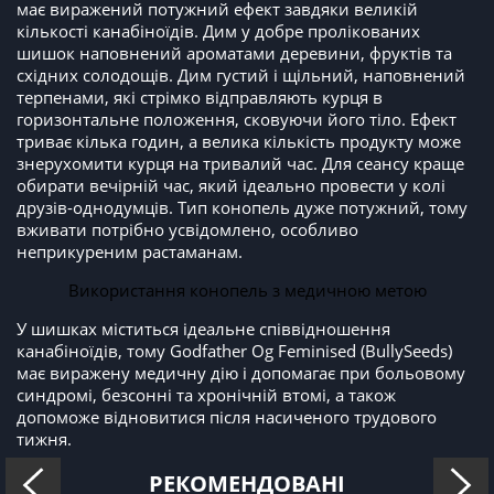
має виражений потужний ефект завдяки великій
кількості канабіноїдів. Дим у добре пролікованих
шишок наповнений ароматами деревини, фруктів та
східних солодощів. Дим густий і щільний, наповнений
терпенами, які стрімко відправляють курця в
горизонтальне положення, сковуючи його тіло. Ефект
триває кілька годин, а велика кількість продукту може
знерухомити курця на тривалий час. Для сеансу краще
обирати вечірній час, який ідеально провести у колі
друзів-однодумців. Тип конопель дуже потужний, тому
вживати потрібно усвідомлено, особливо
неприкуреним растаманам.
Використання конопель з медичною метою
У шишках міститься ідеальне співвідношення
канабіноїдів, тому Godfather Og Feminised (BullySeeds)
має виражену медичну дію і допомагає при больовому
синдромі, безсонні та хронічній втомі, а також
допоможе відновитися після насиченого трудового
тижня.
РЕКОМЕНДОВАНІ